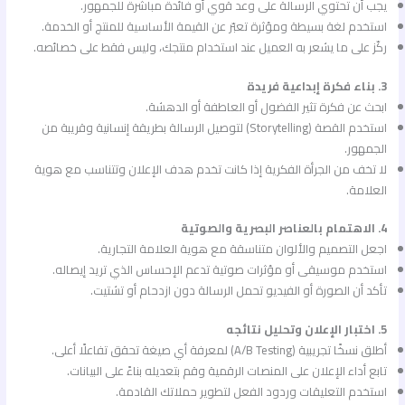
يجب أن تحتوي الرسالة على وعد قوي أو فائدة مباشرة للجمهور.
استخدم لغة بسيطة ومؤثرة تعبّر عن القيمة الأساسية للمنتج أو الخدمة.
ركّز على ما يشعر به العميل عند استخدام منتجك، وليس فقط على خصائصه.
3. بناء فكرة إبداعية فريدة
ابحث عن فكرة تثير الفضول أو العاطفة أو الدهشة.
استخدم القصة (Storytelling) لتوصيل الرسالة بطريقة إنسانية وقريبة من
الجمهور.
لا تخف من الجرأة الفكرية إذا كانت تخدم هدف الإعلان وتتناسب مع هوية
العلامة.
4. الاهتمام بالعناصر البصرية والصوتية
اجعل التصميم والألوان متناسقة مع هوية العلامة التجارية.
استخدم موسيقى أو مؤثرات صوتية تدعم الإحساس الذي تريد إيصاله.
تأكد أن الصورة أو الفيديو تحمل الرسالة دون ازدحام أو تشتيت.
5. اختبار الإعلان وتحليل نتائجه
أطلق نسخًا تجريبية (A/B Testing) لمعرفة أي صيغة تحقق تفاعلًا أعلى.
تابع أداء الإعلان على المنصات الرقمية وقم بتعديله بناءً على البيانات.
استخدم التعليقات وردود الفعل لتطوير حملاتك القادمة.