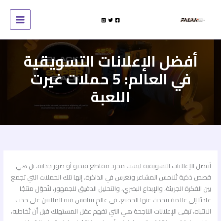
خطي
لى
لمحتوى
أفضل الإعلانات التسويقية
في العالم: 5 حملات غيرت
اللعبة
أفضل الإعلانات التسويقية ليست مجرد مقاطع فيديو أو صور جذابة، بل هي
قصص ذكية تُلامس المشاعر وتغرس في الذاكرة. إنها تلك الحملات التي تجمع
بين الفكرة الجريئة، والإبداع البصري، والتحليل الدقيق للجمهور، لتُحوّل منتجًا
عاديًا إلى علامة يتحدث عنها الجميع. في عالمٍ يتنافس فيه الملايين على جذب
الانتباه، تبقى الإعلانات الناجحة هي التي تفهم عقل المستهلك قبل أن تُخاطبه،