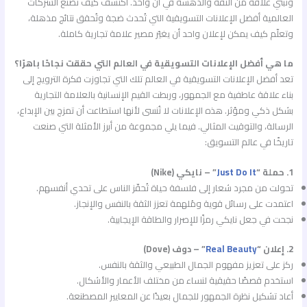
وتبني علاقة من الثقة والدهشة في آن واحد. اكتشف كيف تصنع الشركات
العالمية أفضل الإعلانات التسويقية التي تُحدث ضجة وتُحقق نتائج مذهلة،
وتعلّم كيف يمكن لإعلان واحد أن يغيّر مصير علامة تجارية كاملة.
ما هي أفضل الإعلانات التسويقية في العالم التي حققت نجاحًا باهرًا؟
تعد أفضل الإعلانات التسويقية في العالم تلك التي تجاوزت فكرة الترويج إلى
بناء علاقة عاطفية مع الجمهور، وربطت القيم الإنسانية بالعلامة التجارية
بشكل ذكي ومؤثر. هذه الإعلانات لا تُنسى لأنها استطاعت أن تمزج بين الإبداع،
الرسالة، والتوقيت المثالي. فيما يلي مجموعة من أبرز الأمثلة التي صنعت
تاريخًا في عالم التسويق:
1. حملة “
Just Do It
” – نايكي (Nike)
تحولت من مجرد شعار إلى فلسفة حياة تُحفّز الناس على تحدي أنفسهم.
اعتمدت على رسائل قوية ومُلهمة تعزز الثقة بالنفس والإنجاز.
نجحت في جعل نايكي رمزًا للإصرار والطاقة الإيجابية.
2. إعلان “
Real Beauty
” – دوف (Dove)
ركز على تعزيز مفهوم الجمال الطبيعي والثقة بالنفس.
استخدم قصصًا حقيقية لنساء من مختلف الأعمار والأشكال.
أعاد تشكيل نظرة الجمهور للجمال بعيدًا عن المعايير المصطنعة.