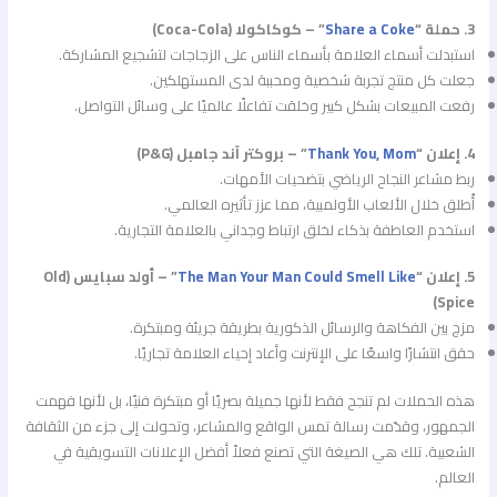
3. حملة “
Share a Coke
” – كوكاكولا (Coca-Cola)
استبدلت أسماء العلامة بأسماء الناس على الزجاجات لتشجيع المشاركة.
جعلت كل منتج تجربة شخصية ومحببة لدى المستهلكين.
رفعت المبيعات بشكل كبير وخلقت تفاعلًا عالميًا على وسائل التواصل.
4. إعلان “
Thank You, Mom
” – بروكتر آند جامبل (P&G)
ربط مشاعر النجاح الرياضي بتضحيات الأمهات.
أُطلق خلال الألعاب الأولمبية، مما عزز تأثيره العالمي.
استخدم العاطفة بذكاء لخلق ارتباط وجداني بالعلامة التجارية.
5. إعلان “
The Man Your Man Could Smell Like
” – أولد سبايس (Old
Spice)
مزج بين الفكاهة والرسائل الذكورية بطريقة جريئة ومبتكرة.
حقق انتشارًا واسعًا على الإنترنت وأعاد إحياء العلامة تجاريًا.
هذه الحملات لم تنجح فقط لأنها جميلة بصريًا أو مبتكرة فنيًا، بل لأنها فهمت
الجمهور، وقدّمت رسالة تمس الواقع والمشاعر، وتحولت إلى جزء من الثقافة
الشعبية. تلك هي الصيغة التي تصنع فعلاً أفضل الإعلانات التسويقية في
العالم.