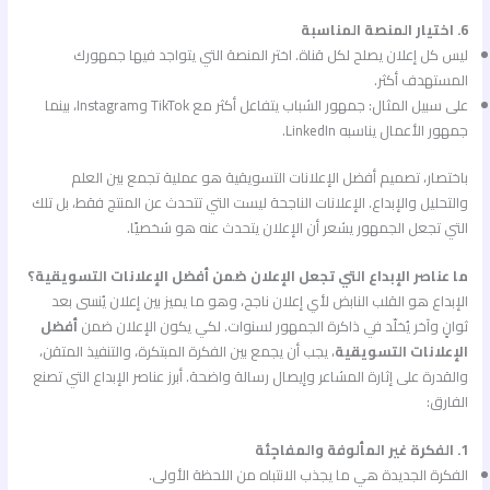
6. اختيار المنصة المناسبة
ليس كل إعلان يصلح لكل قناة. اختر المنصة التي يتواجد فيها جمهورك
المستهدف أكثر.
على سبيل المثال: جمهور الشباب يتفاعل أكثر مع TikTok وInstagram، بينما
جمهور الأعمال يناسبه LinkedIn.
باختصار، تصميم أفضل الإعلانات التسويقية هو عملية تجمع بين العلم
والتحليل والإبداع. الإعلانات الناجحة ليست التي تتحدث عن المنتج فقط، بل تلك
التي تجعل الجمهور يشعر أن الإعلان يتحدث عنه هو شخصيًا.
ما عناصر الإبداع التي تجعل الإعلان ضمن أفضل الإعلانات التسويقية؟
الإبداع هو القلب النابض لأي إعلان ناجح، وهو ما يميز بين إعلان يُنسى بعد
ثوانٍ وآخر يُخلّد في ذاكرة الجمهور لسنوات. لكي يكون الإعلان ضمن
أفضل
الإعلانات التسويقية
، يجب أن يجمع بين الفكرة المبتكرة، والتنفيذ المتقن،
والقدرة على إثارة المشاعر وإيصال رسالة واضحة. أبرز عناصر الإبداع التي تصنع
الفارق:
1. الفكرة غير المألوفة والمفاجِئة
الفكرة الجديدة هي ما يجذب الانتباه من اللحظة الأولى.