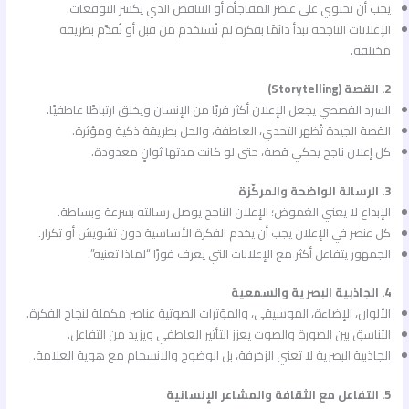
يجب أن تحتوي على عنصر المفاجأة أو التناقض الذي يكسر التوقعات.
الإعلانات الناجحة تبدأ دائمًا بفكرة لم تُستخدم من قبل أو تُقدَّم بطريقة
مختلفة.
2. القصة (Storytelling)
السرد القصصي يجعل الإعلان أكثر قربًا من الإنسان ويخلق ارتباطًا عاطفيًا.
القصة الجيدة تُظهر التحدي، العاطفة، والحل بطريقة ذكية ومؤثرة.
كل إعلان ناجح يحكي قصة، حتى لو كانت مدتها ثوانٍ معدودة.
3. الرسالة الواضحة والمركّزة
الإبداع لا يعني الغموض؛ الإعلان الناجح يوصل رسالته بسرعة وبساطة.
كل عنصر في الإعلان يجب أن يخدم الفكرة الأساسية دون تشويش أو تكرار.
الجمهور يتفاعل أكثر مع الإعلانات التي يعرف فورًا “لماذا تعنيه”.
4. الجاذبية البصرية والسمعية
الألوان، الإضاءة، الموسيقى، والمؤثرات الصوتية عناصر مكملة لنجاح الفكرة.
التناسق بين الصورة والصوت يعزز التأثير العاطفي ويزيد من التفاعل.
الجاذبية البصرية لا تعني الزخرفة، بل الوضوح والانسجام مع هوية العلامة.
5. التفاعل مع الثقافة والمشاعر الإنسانية