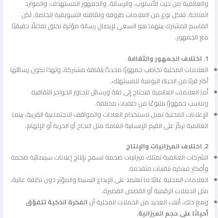
والعالمية من حيث الأسلوب، والرسالة، والجمهور المستهدف، والموارد
المتاحة. فلكل نوع من العلامات ظروفه وثقافته التسويقية الخاصة، لكن
القاسم المشترك بينهما هو السعي لإيصال رسالة مؤثرة تخلق تفاعلًا حقيقيًا
مع الجمهور.
1. اختلاف الجمهور والثقافة
العلامات المحلية تخاطب جمهورًا محددًا بثقافة مشتركة، ولهذا تكون رسائلها
أكثر قربًا من الحياة اليومية للمستهلك.
أما العلامات العالمية فتحتاج إلى لغة ورسائل تتجاوز الحواجز الثقافية
وتناسب جمهورًا متنوعًا من خلفيات مختلفة.
الإعلانات المحلية تميل لاستخدام العادات والمواقف الاجتماعية القريبة، بينما
العالمية تركّز على القيم الإنسانية العامة مثل النجاح أو الحرية أو الإلهام.
2. اختلاف الميزانيات والإنتاج
الشركات العالمية تمتلك ميزانيات ضخمة تسمح بإنتاج إعلانات سينمائية ضخمة
وأفكار مبتكرة بتقنيات متقدمة.
العلامات المحلية غالبًا ما تعتمد على الإبداع البسيط والمؤثر دون تكلفة عالية،
مثل الحملات الرقمية أو القصص القصيرة.
ومع ذلك، أثبتت العديد من الحملات المحلية أن
الفكرة الذكية تتفوّق
أحيانًا على حجم الميزانية
.