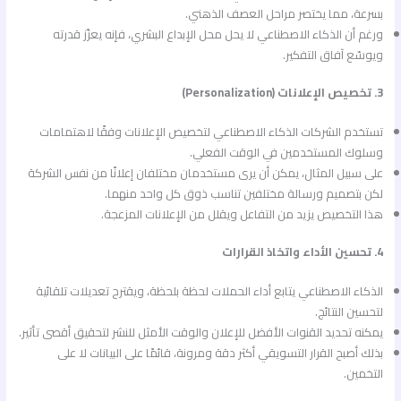
بسرعة، مما يختصر مراحل العصف الذهني.
ورغم أن الذكاء الاصطناعي لا يحل محل الإبداع البشري، فإنه يعزّز قدرته
ويوسّع آفاق التفكير.
3. تخصيص الإعلانات (Personalization)
تستخدم الشركات الذكاء الاصطناعي لتخصيص الإعلانات وفقًا لاهتمامات
وسلوك المستخدمين في الوقت الفعلي.
على سبيل المثال، يمكن أن يرى مستخدمان مختلفان إعلانًا من نفس الشركة
لكن بتصميم ورسالة مختلفين تناسب ذوق كل واحد منهما.
هذا التخصيص يزيد من التفاعل ويقلل من الإعلانات المزعجة.
4. تحسين الأداء واتخاذ القرارات
الذكاء الاصطناعي يتابع أداء الحملات لحظة بلحظة، ويقترح تعديلات تلقائية
لتحسين النتائج.
يمكنه تحديد القنوات الأفضل للإعلان والوقت الأمثل للنشر لتحقيق أقصى تأثير.
بذلك أصبح القرار التسويقي أكثر دقة ومرونة، قائمًا على البيانات لا على
التخمين.