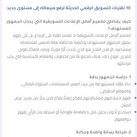
10 تقنيات التسويق الرقمي الحديثة ترفع مبيعاتك إلى مستوى جديد
كيف يمكنني تصميم أفضل الإعلانات التسويقية التي يجذب الجمهور
المستهدف؟
تصميم أفضل الإعلانات التسويقية لا تعتمد فقط على الإبداع، بل على فهم
عميق للجمهور المستهدف وكيفية مخاطبته بلغة تلامس اهتماماته
ومشاعره. الإعلان الناجح هو الذي يُحدث أثرًا فوريًا، ويترك انطباعًا طويل
المدى. لبلوغ ذلك، هناك مجموعة من الخطوات والعناصر الأساسية التي يجب
مراعاتها:
1. دراسة الجمهور بدقة
حدّد فئتك المستهدفة من حيث العمر، الاهتمامات، السلوك الشرائي،
والموقع الجغرافي.
افهم احتياجاتهم ومشكلاتهم لتقدّم إعلانًا يقدّم الحل بدلًا من مجرد عرض
المنتج.
استخدم أدوات تحليل مثل Google Analytics أو استطلاعات الرأي لفهم
دوافعهم.
2. صياغة رسالة واضحة وجذابة