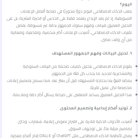
اليوم؟
يلعب الذكاء الاصطناعي اليوم دورًا محوريًا في صناعة أفضل الإعلانات
التسويقية، إذ لم يعد الإبداع يعتمد فقط على الحدس أو الخبرة البشرية، بل على
التحليل العميق للبيانات وفهم سلوك الجمهور بدقة غير مسبوقة. بفضل
تقنيات الذكاء الاصطناعي، أصبحت الإعلانات أكثر شخصية، وتفاعلية، وفعالية
من أي وقت مضى.
1. تحليل البيانات وفهم الجمهور المستهدف
يقوم الذكاء الاصطناعي بتحليل كميات ضخمة من البيانات السلوكية
والمشاعرية لتحديد ما يجذب كل فئة من الجمهور.
يمكنه التنبؤ بما يحتاجه المستهلك قبل أن يعبّر عنه، مما يسمح بتصميم إعلانات
مخصصة لكل عميل تقريبًا.
هذا التحليل العميق يساعد المعلنين على صياغة رسائل أكثر دقة وملاءمة.
2. توليد أفكار إبداعية وتصميم المحتوى
أصبحت الأدوات الذكية قادرة على اقتراح نصوص إعلانية، شعارات، وحتى
تصاميم مرئية بناءً على توجهات السوق.
يمكن لأنظمة الذكاء الاصطناعي مثل ChatGPT أو DALL·E إنتاج أفكار مبتكرة