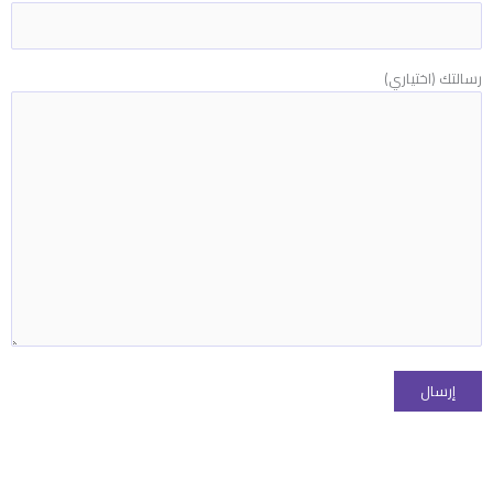
رسالتك (اختياري)