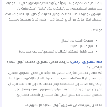
باتت التطبيقات الذكية جزءًا لا يتجزأ من أنواع التجارة الإلكترونية في السعودية،
حيث يعتمد المستخدمون على تطبيقات مثل “جاهز”، “هنقرستيشن”،
“مرسول”، وغيرها لطلب الطعام، توصيل الطلبات، أو حتى شراء المنتجات. هذه
المنصات تمثل مزيجًا من أنواع التجارة الأخرى ضمن تجربة مخصصة وسلسة.
فوائدها:
سهولة الطلب من الجوال
تتبع مباشر للطلبات
دعم شامل لمختلف القطاعات (مطاعم، تموينات، صيدليات)
فلك للتسويق الرقمي
: شريكك الذكي لتسويق مختلف أنواع التجارة
الإلكترونية
تُعد فلك واحدة من الشركات السعودية الرائدة في مجال التسويق الرقمي،
حيث تقدم حلولاً متكاملة تناسب مختلف أنواع التجارة الإلكترونية، من المتاجر
الإلكترونية العامة إلى المتخصصة، ومن خدمات B2C إلى B2B. فلك تدرك أن
لكل نوع من التجارة الإلكترونية استراتيجية تسويق تناسبه، وتعمل على
تخصيص الحملات بما يحقق أقصى عائد استثماري لأصحاب المشاريع.
ما الذي يميز فلك في تسويق أنواع التجارة الإلكترونية؟