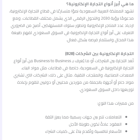
ما هي أبرز
أنواع التجارة الإلكترونية؟
تشهد المملكة العربية السعودية نموًا متسارعًا في قطاع التجارة الإلكترونية،
مدعومًا برؤية 2030 والتحول الرقمي الذي يشمل مختلف القطاعات. ومع
ازدياد عدد المتاجر الإلكترونية وتطور سلوك المستهلكين، أصبح من الضروري
التعرف على أبرز أنواع التجارة الإلكترونية في السوق السعودي لفهم طبيعة
هذا المجال واستثمار فرصه بشكل فعال.
التجارة الإلكترونية بين الشركات (B2B)
تُعد التجارة بين الشركات أو ما يُعرف بـ Business to Business من أبرز أنواع
التجارة الإلكترونية في السعودية، خاصة في قطاعات مثل مواد البناء،
المعدات الصناعية، والمنتجات التقنية. مثال على ذلك: الشركات التي تشتري
مواد خام أو أجهزة بالجملة من موردين محليين أو دوليين لتقوم بإعادة
توزيعها داخل السوق السعودي.
من مميزات هذا النوع:
التعاملات تتم بين جهات رسمية مما يعزز الثقة
العقود عادةً تكون طويلة الأجل
الأسعار تنافسية وتُقدم بناءً على كميات الشراء