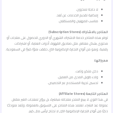
لا حاجة لمخزون.
إمكانية تقديم الخدمات عن بُعد.
مناسب للمهنيين والمستقلين.
المتاجر بالاشتراك (Subscription Stores)
توفر هذه المتاجر خدمة الاشتراك الشهري أو الدوري للحصول على منتجات أو
محتوى بشكل منتظم، مثل صناديق القهوة، أدوات العناية، أو اشتراكات
رقمية. وهو من أنواع التجارة الإلكترونية التي حققت نموًا كبيرًا في السعودية.
مميزاتها:
دخل متكرر وثابت.
ولاء طويل المدى من العميل.
تحسين تجربة المستخدم عبر التخصيص.
المتاجر التابعة (Affiliate Stores)
في هذا النوع، لا يبيع المتجر منتجاته مباشرة، بل يروّج لمنتجات الغير مقابل
عمولة عند الشراء. تعتمد هذه المتاجر على التسويق بالعمولة، ويُعد نموذجًا
ذكيًا من أنواع التجارة الإلكترونية التي لا تحتاج لرأس مال كبير.