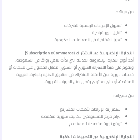
من فوائده:
تسهيل الإجراءات الرسمية للشركات
تقليل البيروقراطية
تعزيز الشفافية في المعاملات الحكومية
التجارة الإلكترونية عبر الاشتراك (Subscription eCommerce)
أحد أنواع التجارة الإلكترونية الحديثة التي بدأت تلاقي رواجًا في السعودية،
وتقوم على مبدأ الاشتراك الشهري أو السنوي مقابل الحصول على منتجات أو
خدمات دورية. من الأمثلة: الاشتراك في صناديق العناية بالبشرة، القهوة
المختصة، أو حتى محتوى رقمي مثل الدورات التدريبية.
من مميزاته:
استمرارية الإيرادات لأصحاب المشاريع
التزام مريح للمستهلكين بتكاليف شهرية منخفضة
توفير تجربة مخصصة للمستخدم
التجارة الإلكترونية عبر التطبيقات الذكية