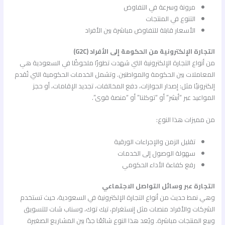
مرونة وسرعة في التفاوض
التنوع في المنتجات
الأسعار قابلة للتفاوض مباشرة بين الأفراد
التجارة الإلكترونية من الحكومة إلى الأفراد (G2C)
من أنواع التجارة الإلكترونية التي شهدت تطورًا ملحوظًا في السعودية هي
المعاملات بين الحكومة والمواطنين. وتشمل الخدمات الحكومية التي تُقدم
إلكترونيًا مثل: إصدار الجوازات، دفع المخالفات، تجديد الإقامات، أو حجز
المواعيد عبر “أبشر” أو “توكلنا” أو “منصة قوى”.
من مميزات هذا النوع:
تقليل الزمن والإجراءات الورقية
سهولة الوصول إلى الخدمات
رفع كفاءة الأداء الحكومي
التجارة عبر وسائل التواصل الاجتماعي
وهي نمط حديث من أنواع التجارة الإلكترونية في السعودية، حيث تستخدم
الشركات والأفراد منصات مثل إنستغرام، تيك توك، وسناب شات للتسويق
وبيع المنتجات مباشرة. ويُعد هذا النوع شائعًا جدًا بين المشاريع الصغيرة