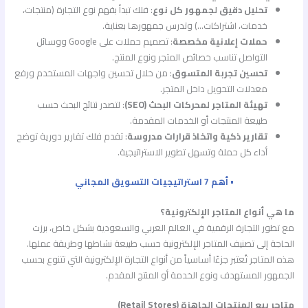
تحليل دقيق لجمهور كل نوع
: فلك تبدأ بفهم نوع التجارة (منتجات،
خدمات، اشتراكات…) وتدرس جمهورها بعناية.
حملات إعلانية مخصصة
: تصميم حملات على Google ووسائل
التواصل تناسب خصائص المتجر ونوع المنتج.
تحسين تجربة المتسوق
: من خلال تحسين واجهات المستخدم ورفع
معدلات التحويل داخل المتجر.
تهيئة المتاجر لمحركات البحث (SEO)
: لتصدر نتائج البحث حسب
طبيعة المنتجات أو الخدمات المقدمة.
تقارير ذكية واتخاذ قرارات مدروسة
: تقدم فلك تقارير دورية توضح
أداء كل حملة وتسهل تطوير الاستراتيجية.
• أهم 7 استراتيجيات التسويق المجاني
ما هي أنواع المتاجر الإلكترونية؟
مع تطور التجارة الرقمية في العالم العربي والسعودية بشكل خاص، برزت
الحاجة إلى تصنيف المتاجر الإلكترونية حسب طبيعة نشاطها وطريقة عملها.
هذه المتاجر تُعتبر جزءًا أساسياً من أنواع التجارة الإلكترونية التي تتنوع بحسب
الجمهور المستهدف ونوع الخدمة أو المنتج المقدم.
متاجر بيع المنتجات الجاهزة (Retail Stores)