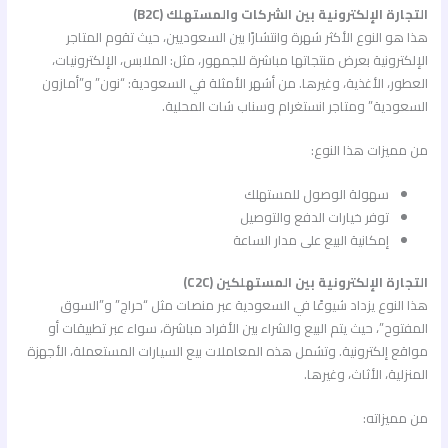
التجارة الإلكترونية بين الشركات والمستهلك (B2C)
هذا هو النوع الأكثر شهرة وانتشارًا بين السعوديين، حيث تقوم المتاجر
الإلكترونية بعرض منتجاتها مباشرة للجمهور، مثل: الملابس، الإلكترونيات،
العطور، الأغذية، وغيرها. من أشهر الأمثلة في السعودية: “نون” و”أمازون
السعودية” ومتاجر انستغرام وسناب شات المحلية.
من مميزات هذا النوع:
سهولة الوصول للمستهلك
توفر خيارات الدفع والتوصيل
إمكانية البيع على مدار الساعة
التجارة الإلكترونية بين المستهلكين (C2C)
هذا النوع يزداد شيوعًا في السعودية عبر منصات مثل “حراج” و”السوق
المفتوح”، حيث يتم البيع والشراء بين الأفراد مباشرة، سواء عبر تطبيقات أو
مواقع إلكترونية. وتشمل هذه المعاملات بيع السيارات المستعملة، الأجهزة
المنزلية، الأثاث، وغيرها.
من مميزاته: