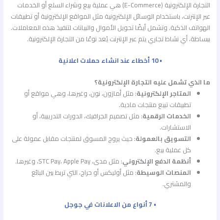
التجارة الإلكترونية (E-Commerce) هي عملية بيع وشراء السلع أو الخدمات
عبر الإنترنت، باستخدام الوسائل الإلكترونية مثل المواقع الإلكترونية أو تطبيقات
الهواتف الذكية. وتشمل أيضًا تحويل الأموال والبيانات لتنفيذ هذه المعاملات.
ببساطة، أي نشاط تجاري يتم عبر الإنترنت يُعد نوعًا من التجارة الإلكترونية.
• 10 أخطاء عند انشاء حملات اعلانية
ما الذي تشمل عليه التجارة الإلكترونية؟
المتاجر الإلكترونية
: مثل أمازون، نون، وغيرها، وهي مواقع أو
تطبيقات تبيع منتجات مادية.
الخدمات الرقمية
: مثل تصميم الجرافيك، الدورات التدريبية، أو
الاستشارات.
التسويق بالعمولة
: حيث يروج المسوق لمنتجات مقابل عمولة على
كل عملية بيع.
أنظمة الدفع الإلكتروني
: مثل مدى، STC Pay، Apple Pay، وغيرها.
المنصات الوسيطة
: مثل أوليكس أو حراج، التي تربط بين البائع
والمشتري.
• 7 أنواع من الاعلانات في جوجل