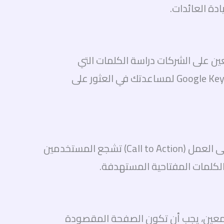
دة العائدات.
عين على الشركات دراسة الكلمات التي
يستخدمها الجمهور عند البحث عن منتجات أو خدمات مشابهة. يمكن استخدام أدوات مثل Google Keyword Planner لمساعدتك في العثور على
يجب أن يكون الإعلان جذابًا وموجهًا بشكل جيد لجذب انتباه المستخدمين. يجب أن يتضمن الإعلان دعوة إلى العمل (Call to Action) تشجع المستخدمين
الكلمات المفتاحية المستهدفة.
ج معين، يجب أن تكون الصفحة المقصودة