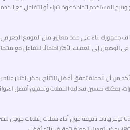
وتتيح للمستخدم اتخاذ خطوة شراء أو التفاعل مع الخدم
 جمهورك بناءً على عدة معايير، مثل الموقع الجغرافي، 
ي الوصول إلى العملاء الأكثر احتمالًا للتفاعل مع منتجا
ت A/B لإعلانات جوجل للتأكد من أن الحملة تحقق أفضل النتائج. يمكن اخ
بارات، يمكنك تحسين فعالية الحملات وتحقيق أفضل العوائد
أداة Google Analytics وأدوات تقارير Google Ads توفر بيانات دقيقة حول أداء حمل