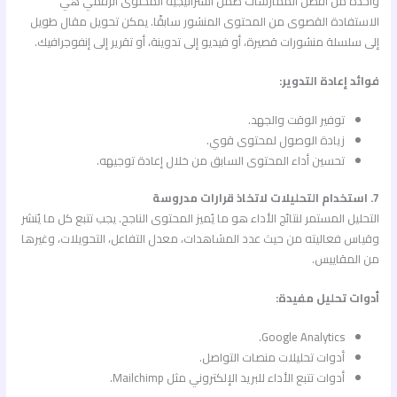
واحدة من أفضل الممارسات ضمن استراتيجية المحتوى الرقمي هي
الاستفادة القصوى من المحتوى المنشور سابقًا. يمكن تحويل مقال طويل
إلى سلسلة منشورات قصيرة، أو فيديو إلى تدوينة، أو تقرير إلى إنفوجرافيك.
فوائد إعادة التدوير:
توفير الوقت والجهد.
زيادة الوصول لمحتوى قوي.
تحسين أداء المحتوى السابق من خلال إعادة توجيهه.
7. استخدام التحليلات لاتخاذ قرارات مدروسة
التحليل المستمر لنتائج الأداء هو ما يُميز المحتوى الناجح. يجب تتبع كل ما يُنشر
وقياس فعاليته من حيث عدد المشاهدات، معدل التفاعل، التحويلات، وغيرها
من المقاييس.
أدوات تحليل مفيدة:
Google Analytics.
أدوات تحليلات منصات التواصل.
أدوات تتبع الأداء للبريد الإلكتروني مثل Mailchimp.