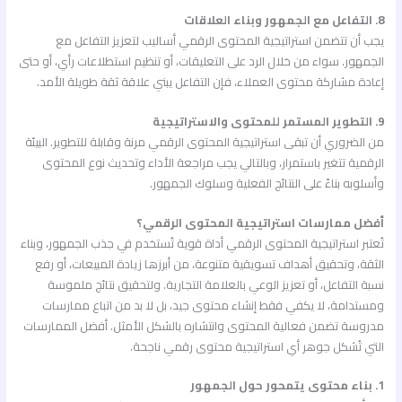
8. التفاعل مع الجمهور وبناء العلاقات
يجب أن تتضمن استراتيجية المحتوى الرقمي أساليب لتعزيز التفاعل مع
الجمهور. سواء من خلال الرد على التعليقات، أو تنظيم استطلاعات رأي، أو حتى
إعادة مشاركة محتوى العملاء، فإن التفاعل يبني علاقة ثقة طويلة الأمد.
9. التطوير المستمر للمحتوى والاستراتيجية
من الضروري أن تبقى استراتيجية المحتوى الرقمي مرنة وقابلة للتطوير. البيئة
الرقمية تتغير باستمرار، وبالتالي يجب مراجعة الأداء وتحديث نوع المحتوى
وأسلوبه بناءً على النتائج الفعلية وسلوك الجمهور.
أفضل ممارسات استراتيجية المحتوى الرقمي؟
تُعتبر استراتيجية المحتوى الرقمي أداة قوية تُستخدم في جذب الجمهور، وبناء
الثقة، وتحقيق أهداف تسويقية متنوعة، من أبرزها زيادة المبيعات، أو رفع
نسبة التفاعل، أو تعزيز الوعي بالعلامة التجارية. ولتحقيق نتائج ملموسة
ومستدامة، لا يكفي فقط إنشاء محتوى جيد، بل لا بد من اتباع ممارسات
مدروسة تضمن فعالية المحتوى وانتشاره بالشكل الأمثل. أفضل الممارسات
التي تُشكل جوهر أي استراتيجية محتوى رقمي ناجحة.
1. بناء محتوى يتمحور حول الجمهور