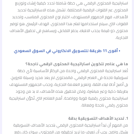
استراتيجية المحتوى الرقمي هي خطة شاملة تحدد كيفية إنشاء وتوزيع
المحتوى عبر القنوات الرقمية المختلفة. تشمل هذه الاستراتيجية تحديد
الأهداف، فهم الجمهور المستهدف، اختيار نوع المحتوى المناسب، وتحديد
القنوات التي سيتم استخدامها لنشر هذا المحتوى. الهدف الرئيسي هو توفير
محتوى ذو قيمة يجذب الانتباه، يحفز التفاعل، ويساهم في تحقيق الأهداف
التجارية.
• أقوى 11 طريقة للتسويق الالكتروني في السوق السعودي
ما هي عناصر لتكوين استراتيجية المحتوى الرقمي ناجحة؟
تُعد استراتيجية المحتوى الرقمي واحدة من الركائز الأساسية لأي خطة
تسويقية ناجحة في العصر الرقمي. فالمحتوى لم يعد مجرد وسيلة للترويج،
بل أصبح أداة لبناء الثقة، وتعزيز العلامة التجارية، وجذب الجمهور المستهدف
بطريقة ذكية وغير مباشرة. ولكن لتحقيق هذه الأهداف، لا بد من وجود
استراتيجية محتوى رقمية قوية وواضحة. أهم العناصر التي تُكوِّن استراتيجية
محتوى رقمي ناجحة وفعالة.
1. تحديد الأهداف التسويقية بدقة
من المهم أن تبدأ استراتيجية المحتوى الرقمي بتحديد الأهداف التسويقية
بشكل واضح. يجب أن تعرف ما تريد تحقيقه من المحتوى، سواء كان رفع