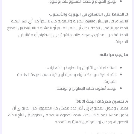
توثيق المهام وتحديد المسؤوليات بوضوح.
3. الحفاظ على الاتساق في الهوية والأسلوب
الاتساق في الرسائل والنبرة البصرية واللغوية جزء لا يتجزأ من أي استراتيجية
المحتوى الرقمي ناجحة. يجب أن يشعر القارئ أو المشاهد بالارتباط بين القطع
المختلفة من المحتوى، سواء كانت منشورًا على إنستغرام أو مقالًا في
المدونة.
ما يجب مراعاته:
استخدام نفس الألوان والخطوط والشعارات.
اعتماد نبرة موحدة سواء رسمية أو ودّية حسب طبيعة العلامة
التجارية.
توحيد أسلوب كتابة العناوين والوصف.
4. تحسين محركات البحث (SEO)
لضمان وصول المحتوى إلى أكبر عدد ممكن من الجمهور، من الضروري أن
يكون محسنًا لمحركات البحث. هذه الخطوة تساعد في الظهور في نتائج البحث
العضوية، وجذب زوار مهتمين فعليًا بما تقدمه.