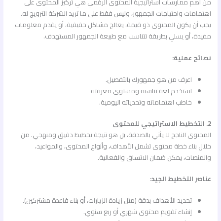
من أهم ممارسات استراتيجية المحتوى الرقمي هي تركيز المحتوى على
اهتمامات واحتياجات الجمهور، وليس فقط على ما تريد الشركة الترويج له.
يجب أن يكون المحتوى ذو قيمة، يعالج مشاكل حقيقية، أو يقدم معلومات
مفيدة، أو يسلي بطريقة تتناسب مع طبيعة الجمهور المستهدف.
نصائح عملية:
اعرف من هو جمهورك بالتفصيل.
استخدم لغة تناسبه ومستوى معرفته
خاطب اهتماماته وتحدياته اليومية.
2. التخطيط الاستراتيجي للمحتوى
المحتوى الناجح لا يأتي بالصدفة، بل هو نتيجة تخطيط دقيق ومنهجي. من
خلال بناء خطة محتوى تشمل الأهداف، وأنواع المحتوى، والمواعيد،
والمنصات، يمكن ضمان الاتساق والفعالية.
عناصر التخطيط الجيد:
تحديد الأهداف بدقة (مثل زيادة الزيارات، أو بناء قاعدة مشتركين).
إنشاء تقويم محتوى شهري أو ربع سنوي.