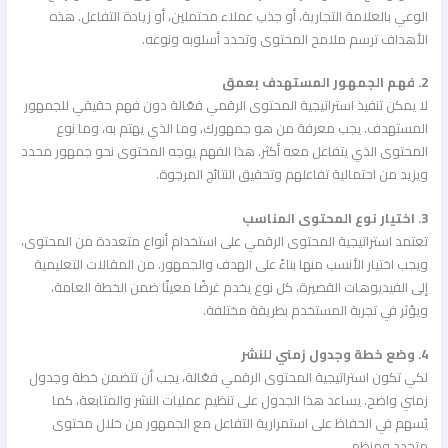
الوعي بالعلامة التجارية، أو جذب عملاء محتملين، أو زيادة التفاعل. هذه
الأهداف ترسم ملامح المحتوى وتحدد أسلوبه ونوعه.
2. فهم الجمهور المستهدف بعمق
لا يمكن تنفيذ استراتيجية المحتوى الرقمي فعّالة دون فهم حقيقي للجمهور
المستهدف. يجب معرفة من هو جمهورك، وما الذي يهتم به، وما نوع
المحتوى الذي يتفاعل معه أكثر. هذا الفهم يوجه المحتوى نحو جمهور محدد
ويزيد من احتمالية تفاعلهم وتحقيق النتائج المرجوة.
3. اختيار نوع المحتوى المناسب
تعتمد استراتيجية المحتوى الرقمي على استخدام أنواع متعددة من المحتوى،
ويجب اختيار الأنسب منها بناءً على الهدف والجمهور. من المقالات التعليمية
إلى الفيديوهات القصيرة، كل نوع يخدم غرضًا معينًا ضمن الخطة العامة،
ويؤثر في تجربة المستخدم بطريقة مختلفة.
4. وضع خطة وجدول زمني للنشر
لكي تكون استراتيجية المحتوى الرقمي فعّالة، يجب أن تتضمن خطة وجدول
زمني واضح. يساعد هذا الجدول على تنظيم عمليات النشر والمتابعة، كما
يُسهم في الحفاظ على استمرارية التفاعل مع الجمهور من خلال محتوى
متجدد ومنظم.