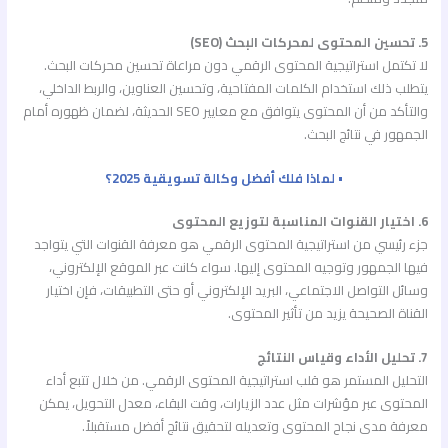
5. تحسين المحتوى لمحركات البحث (SEO)
لا تكتمل استراتيجية المحتوى الرقمي دون مراعاة تحسين محركات البحث.
يتطلب ذلك استخدام الكلمات المفتاحية، وتحسين العناوين، والربط الداخلي،
والتأكد من أن المحتوى يتوافق مع معايير SEO الحديثة، لضمان ظهوره أمام
الجمهور في نتائج البحث.
• لماذا فلك أفضل وكالة تسويقية 2025؟
6. اختيار القنوات المناسبة لتوزيع المحتوى
جزء رئيسي من استراتيجية المحتوى الرقمي هو معرفة القنوات التي يتواجد
فيها الجمهور وتوجيه المحتوى إليها. سواء كانت عبر الموقع الإلكتروني،
وسائل التواصل الاجتماعي، البريد الإلكتروني أو حتى التطبيقات، فإن اختيار
القناة الصحيحة يزيد من تأثير المحتوى.
7. تحليل الأداء وقياس النتائج
التحليل المستمر هو قلب استراتيجية المحتوى الرقمي. من خلال تتبع أداء
المحتوى عبر مؤشرات مثل عدد الزيارات، وقت البقاء، معدل التحويل، يمكن
معرفة مدى نجاح المحتوى وتعديله لتحقيق نتائج أفضل مستقبلاً.