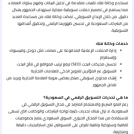
تستخدم وكالة فلك تقنيات متقدمة في تحليل البيانات وفهم سلوك العملاء،
مما يساهم في تصميم حملات تسويقية مبتكرة تستهدف الجمهور بشكل
دقيق. من خلال الإبداع التسويقي، تمكنت وكالة فلك من مساعدة العديد
من الشركات السعودية في تحسين ظهورها الرقمي وتحقيق أهدافها
التسويقية.
خدمات وكالة فلك
إدارة الحملات الإعلانية المدفوعة على منصات مثل جوجل وفيسبوك
وإنستغرام
تحسين محركات البحث (SEO) لرفع ترتيب المواقع في نتائج البحث
التسويق عبر المؤثرين للترويج الذكي للعلامات التجارية
إنشاء محتوى تسويقي مبتكر يعكس هوية العلامة التجارية ويزيد من
تفاعل الجمهور
ما هي تحديات التسويق الرقمي في السعودية؟
رغم النمو السريع والاهتمام المتزايد في مجال التسويق الرقمي في
السعودية، لا تزال هناك تحديات كبيرة تواجه الشركات والوكالات التي تسعى
للاستفادة من هذا المجال الحيوي. السوق السعودي يتميز بخصوصيات
ثقافية وسلوكية وتقنية تفرض على المسوقين تبني استراتيجيات دقيقة
ومتكيفة.