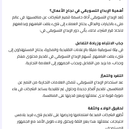
أهمية الإبداع التسويقي في نجاح الأعمال؟
يُعد الإبداع التسويقي أداة حاسمة لتمييز الشركات عن منافسيها. في عالم
مليء بالخيارات والبدائل، يحتاج العملاء إلى شيء يلفت انتباههم ويدفعهم
لاتخاذ قرار الشراء. لذلك، يأتي دور الإبداع التسويقي في:
جذب الانتباه وزيادة التفاعل
في بيئة تسويقية مليئة بالإعلانات التقليدية والمكررة، يحتاج المستهلكون إلى
شيء يلفت انتباههم. تُسهم الإبداع التسويقي في تقديم محتوى مبتكر
وجذاب، ما يزيد من التفاعل ويجذب الجمهور إلى العلامة التجارية.
التفرد والتميّز
عند استخدام الإبداع التسويقي، تتمكن العلامات التجارية من التميز عن
المنافسين. تقديم أفكار جديدة وحلول غير تقليدية يساعد الشركات في بناء
صورة قوية لدى عملائها ويعزز قدرتها على المنافسة.
تحقيق الولاء والثقة
تُظهر الشركات المبدعة اهتمامها وحرصها على تقديم شيء فريد يلامس
احتياجات عملائها. هذا يعزز الثقة ويخلق ولاء طويل الأمد مع الجمهور
المستهدف.