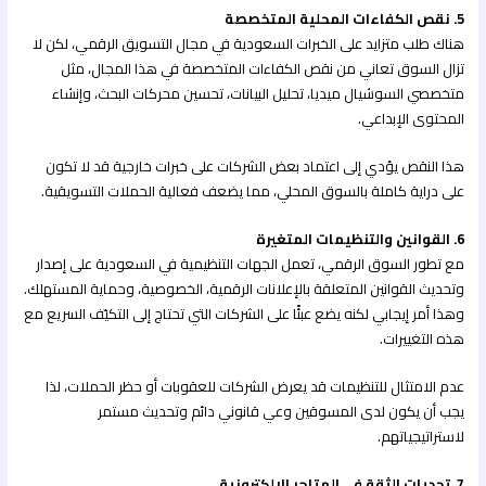
5. نقص الكفاءات المحلية المتخصصة
هناك طلب متزايد على الخبرات السعودية في مجال التسويق الرقمي، لكن لا
تزال السوق تعاني من نقص الكفاءات المتخصصة في هذا المجال، مثل
متخصصي السوشيال ميديا، تحليل البيانات، تحسين محركات البحث، وإنشاء
المحتوى الإبداعي.
هذا النقص يؤدي إلى اعتماد بعض الشركات على خبرات خارجية قد لا تكون
على دراية كاملة بالسوق المحلي، مما يضعف فعالية الحملات التسويقية.
6. القوانين والتنظيمات المتغيرة
مع تطور السوق الرقمي، تعمل الجهات التنظيمية في السعودية على إصدار
وتحديث القوانين المتعلقة بالإعلانات الرقمية، الخصوصية، وحماية المستهلك.
وهذا أمر إيجابي لكنه يضع عبئًا على الشركات التي تحتاج إلى التكيّف السريع مع
هذه التغييرات.
عدم الامتثال للتنظيمات قد يعرض الشركات للعقوبات أو حظر الحملات، لذا
يجب أن يكون لدى المسوقين وعي قانوني دائم وتحديث مستمر
لاستراتيجياتهم.
7. تحديات الثقة في المتاجر الإلكترونية