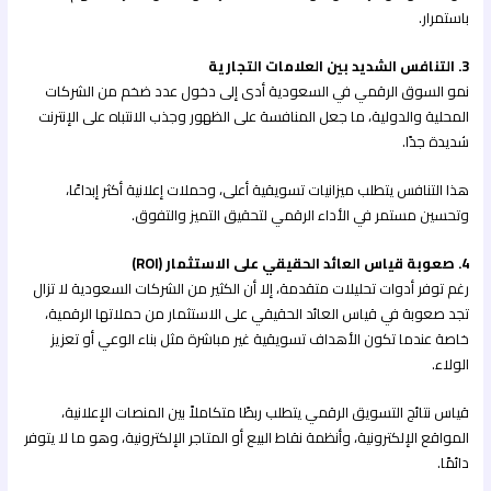
باستمرار.
3. التنافس الشديد بين العلامات التجارية
نمو السوق الرقمي في السعودية أدى إلى دخول عدد ضخم من الشركات
المحلية والدولية، ما جعل المنافسة على الظهور وجذب الانتباه على الإنترنت
شديدة جدًا.
هذا التنافس يتطلب ميزانيات تسويقية أعلى، وحملات إعلانية أكثر إبداعًا،
وتحسين مستمر في الأداء الرقمي لتحقيق التميز والتفوق.
4. صعوبة قياس العائد الحقيقي على الاستثمار (ROI)
رغم توفر أدوات تحليلات متقدمة، إلا أن الكثير من الشركات السعودية لا تزال
تجد صعوبة في قياس العائد الحقيقي على الاستثمار من حملاتها الرقمية،
خاصة عندما تكون الأهداف تسويقية غير مباشرة مثل بناء الوعي أو تعزيز
الولاء.
قياس نتائج التسويق الرقمي يتطلب ربطًا متكاملاً بين المنصات الإعلانية،
المواقع الإلكترونية، وأنظمة نقاط البيع أو المتاجر الإلكترونية، وهو ما لا يتوفر
دائمًا.