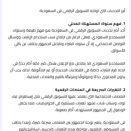
أبرز التحديات التي تواجه التسويق الرقمي في السعودية:
1. فهم سلوك المستهلك المحلي
أحد أكبر تحديات التسويق الرقمي في السعودية هو فهم طبيعة وسلوك
المستخدم السعودي. فعلى الرغم من ارتفاع نسب استخدام الإنترنت ووسائل
التواصل الاجتماعي، إلا أن سلوك الشراء وتفاعل الجمهور يختلف عن باقي
الأسواق.
المستخدم السعودي قد يتفاعل مع الإعلان بشكل كبير، لكنه أكثر حذرًا في
اتخاذ قرار الشراء، خاصة في القطاعات الجديدة أو غير المألوفة. لذلك يجب أن
يكون المحتوى جذابًا وموثوقًا ومرتبطًا بالقيم والعادات المحلية.
2. التغيرات السريعة في المنصات الرقمية
المنصات الاجتماعية التي يعتمد عليها التسويق الرقمي مثل إنستغرام، تيك
توك، وسناب شات، تشهد تغيرات مستمرة في الخوارزميات، مما يجعل
الوصول إلى الجمهور المستهدف أكثر صعوبة.
في السعودية، يتغير توجه الجمهور بين المنصات بسرعة كبيرة، وهذا يتطلب
من المسوقين الرقميين مواكبة هذه التغيرات وتحسين استراتيجياتهم