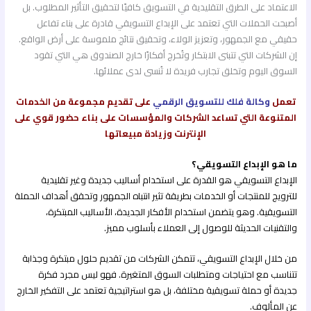
الاعتماد على الطرق التقليدية في التسويق كافيًا لتحقيق التأثير المطلوب. بل
أصبحت الحملات التي تعتمد على الإبداع التسويقي قادرة على بناء تفاعل
حقيقي مع الجمهور، وتعزيز الولاء، وتحقيق نتائج ملموسة على أرض الواقع.
إن الشركات التي تتبنى الابتكار وتُخرج أفكارًا خارج الصندوق هي التي تقود
السوق اليوم وتخلق تجارب فريدة لا تُنسى لدى عملائها.
تعمل
وكالة فلك للتسويق الرقمي
على تقديم مجموعة من الخدمات
المتنوعة التي تساعد الشركات والمؤسسات على بناء حضور قوي على
الإنترنت وزيادة مبيعاتها
ما هو الإبداع التسويقي؟
الإبداع التسويقي هو القدرة على استخدام أساليب جديدة وغير تقليدية
للترويج للمنتجات أو الخدمات بطريقة تثير انتباه الجمهور وتحقق أهداف الحملة
التسويقية. وهو يتضمن استخدام الأفكار الجديدة، الأساليب المبتكرة،
والتقنيات الحديثة للوصول إلى العملاء بأسلوب مميز.
من خلال الإبداع التسويقي، تتمكن الشركات من تقديم حلول مبتكرة وجذابة
تتناسب مع احتياجات ومتطلبات السوق المتغيرة. فهو ليس مجرد فكرة
جديدة أو حملة تسويقية مختلفة، بل هو استراتيجية تعتمد على التفكير الخارج
عن المألوف.