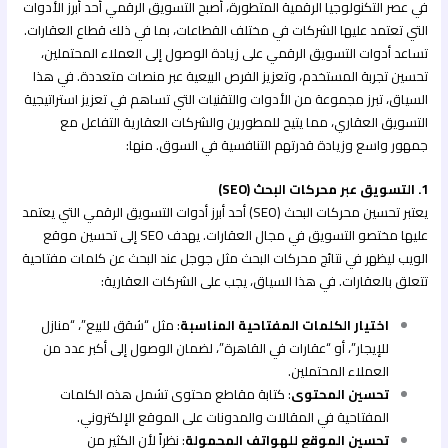
في عصر التكنولوجيا الرقمية المتطورة، أصبح التسويق الرقمي أحد أبرز الأدوات
التي تعتمد عليها الشركات في مختلف القطاعات، بما في ذلك قطاع العقارات.
تساعد أدوات التسويق الرقمي على زيادة الوصول إلى العملاء المحتملين،
تحسين تجربة المستخدم، وتعزيز الفرص البيعية عبر منصات متعددة. في هذا
السياق، تبرز مجموعة من الأدوات والتقنيات التي تساهم في تعزيز استراتيجية
التسويق العقاري، مما يتيح للمطورين والشركات العقارية التفاعل مع
جمهور واسع وزيادة قدرتهم التنافسية في السوق. منها:
1. التسويق عبر محركات البحث (SEO)
يعتبر تحسين محركات البحث (SEO) أحد أبرز أدوات التسويق الرقمي التي يعتمد
عليها مختصو التسويق في مجال العقارات. يهدف SEO إلى تحسين موقع
الويب ليظهر في نتائج محركات البحث مثل جوجل عند البحث عن كلمات مفتاحية
تتعلق بالعقارات. في هذا السياق، يجب على الشركات العقارية:
اختيار الكلمات المفتاحية المناسبة
: مثل “شقق للبيع”، “منازل
للإيجار”، أو “عقارات في القاهرة”، لضمان الوصول إلى أكبر عدد من
العملاء المحتملين.
تحسين المحتوى
: كتابة مقاطع محتوى تشمل هذه الكلمات
المفتاحية في المقالات والمدونات على الموقع الإلكتروني.
تحسين الموقع للهواتف المحمولة
: نظراً لأن الكثير من