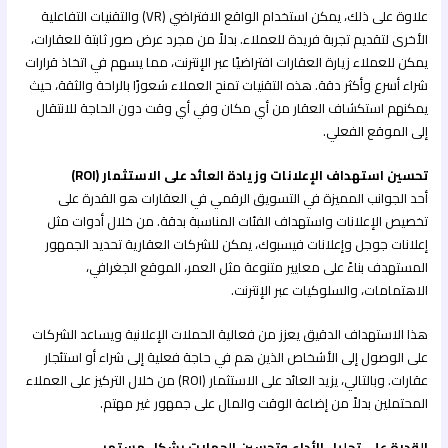
علاوة على ذلك، يمكن استخدام الواقع الافتراضي (VR) والتقنيات التفاعلية
الأخرى لتقديم تجربة فريدة للعملاء. بدلاً من مجرد عرض صور ثابتة للعقارات،
يمكن للعملاء زيارة العقارات افتراضيًا عبر الإنترنت، مما يسهم في اتخاذ قرارات
شراء أسرع وأكثر دقة. هذه التقنيات تمنح العملاء شعورًا بالراحة والثقة، حيث
يمكنهم استكشاف العقار من أي مكان وفي أي وقت دون الحاجة للانتقال
إلى الموقع الفعلي.
تحسين استهداف الإعلانات وزيادة العائد على الاستثمار (ROI)
أحد الجوانب المميزة في التسويق الرقمي في العقارات هو القدرة على
تخصيص الإعلانات واستهداف الفئات المناسبة بدقة. من خلال أدوات مثل
إعلانات جوجل وإعلانات فيسبوك، يمكن للشركات العقارية تحديد الجمهور
المستهدف بناءً على معايير متنوعة مثل العمر، الموقع الجغرافي،
الاهتمامات، والسلوكيات عبر الإنترنت.
هذا الاستهداف الدقيق يعزز من فعالية الحملات الإعلانية ويساعد الشركات
على الوصول إلى الأشخاص الذين هم في حاجة فعلية إلى شراء أو استئجار
عقارات. وبالتالي، يزيد العائد على الاستثمار (ROI) من خلال التركيز على العملاء
المحتملين بدلاً من إضاعة الوقت والمال على جمهور غير مهتم.
القدرة على تحليل الأداء وتحسين الحملات بشكل مستمر