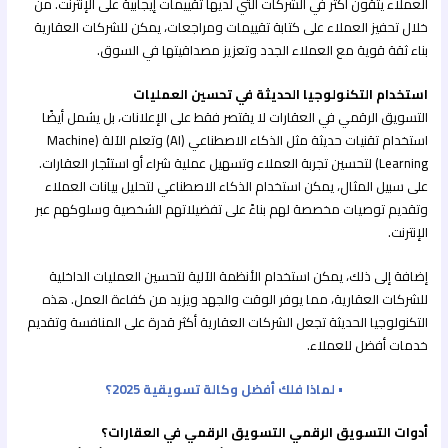
العملاء يثقون أكثر في الشركات التي لديها تقييمات إيجابية على الإنترنت. من
خلال تحفيز العملاء على كتابة تقييمات ومراجعات، يمكن للشركات العقارية
بناء ثقة قوية مع العملاء الجدد وتعزيز مصداقيتها في السوق.
استخدام التكنولوجيا الحديثة في تحسين العمليات
التسويق الرقمي في العقارات لا يقتصر فقط على الإعلانات، بل يشمل أيضًا
استخدام تقنيات حديثة مثل الذكاء الاصطناعي (AI) وتعلم الآلة (Machine
Learning) لتحسين تجربة العملاء وتسهيل عملية شراء أو استئجار العقارات.
على سبيل المثال، يمكن استخدام الذكاء الاصطناعي لتحليل بيانات العملاء
وتقديم توصيات مخصصة لهم بناءً على تفضيلاتهم الشخصية وسلوكهم عبر
الإنترنت.
إضافة إلى ذلك، يمكن استخدام الأنظمة الآلية لتحسين العمليات الداخلية
للشركات العقارية، مما يوفر الوقت والجهد ويزيد من كفاءة العمل. هذه
التكنولوجيا الحديثة تجعل الشركات العقارية أكثر قدرة على المنافسة وتقديم
خدمات أفضل للعملاء.
• لماذا فلك أفضل وكالة تسويقية 2025؟
أدوات التسويق الرقمي التسويق الرقمي في العقارات؟