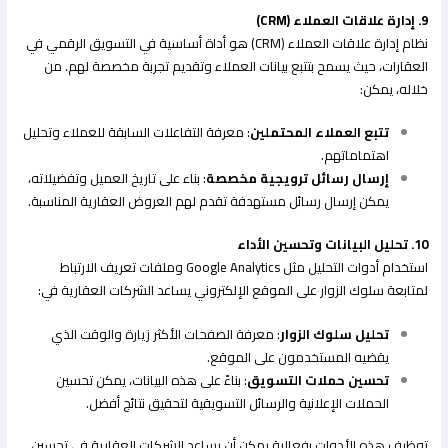
9. إدارة علاقات العملاء (CRM)
نظام إدارة علاقات العملاء (CRM) هو أداة أساسية في التسويق الرقمي في
العقارات، حيث يسمح بتتبع بيانات العملاء وتقديم تجربة مخصصة لهم. من
خلاله، يمكن:
تتبع العملاء المحتملين
: معرفة التفاعلات السابقة للعملاء وتحليل
اهتماماتهم.
إرسال رسائل ترويجية مخصصة
: بناء على تاريخ العميل وتفضيلاته،
يمكن إرسال رسائل مستهدفة تقدم لهم العروض العقارية المناسبة.
10. تحليل البيانات وتحسين الأداء
استخدام أدوات التحليل مثل Google Analytics وملفات تعريف الارتباط
لمتابعة سلوك الزوار على الموقع الإلكتروني يساعد الشركات العقارية في:
تحليل سلوك الزوار
: معرفة الصفحات الأكثر زيارة والوقت الذي
يقضيه المستخدمون على الموقع.
تحسين حملات التسويق
: بناءً على هذه البيانات، يمكن تحسين
الحملات الإعلانية والرسائل التسويقية لتحقيق نتائج أفضل.
توظيف هذه الأدوات بفعالية يمكن أن يساعد الشركات العقارية في تحسين