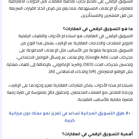
التسويق الرقمي على تقديم تجارب تفاعلية للعملاء، مثل الجولات الافتراضية
للعقارات أو الإعلانات المستهدفة، مما يعزز من فرص اتخاذ القرارات السريعة
من قبل المشترين والمستأجرين.
ما هو التسويق الرقمي في العقارات؟
التسويق الرقمي في العقارات هو استخدام الأدوات والتقنيات الرقمية
للترويج للمنتجات والخدمات العقارية عبر الإنترنت. يشمل هذا النوع من
التسويق مجموعة متنوعة من الأساليب مثل الإعلانات المدفوعة على
محركات البحث (Google Ads)، والإعلانات عبر وسائل التواصل الاجتماعي،
وتحسين محركات البحث (SEO)، والبريد الإلكتروني، بالإضافة إلى تقنيات مبتكرة
مثل الواقع الافتراضي (VR) والذكاء الاصطناعي (AI).
باستخدام هذه الأدوات، يمكن للشركات العقارية تعزيز وجودها على الإنترنت،
وزيادة التفاعل مع العملاء المحتملين، وتحقيق نتائج ملموسة في فترة زمنية
قصيرة مقارنة بالأساليب التقليدية.
• 8 طرق التسويق المجانية تساعد في تعزيز نمو عملك دون ميزانية
كبيرة
أهمية التسويق الرقمي في العقارات؟