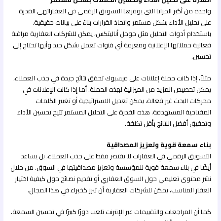
واحدة من أكبر المزايا التي يوفرها التسويق الرقمي في العقاراتهي القدرة
على تحليل الأداء بشكل مستمر واتخاذ القرارات بناءً على بيانات حقيقية.
باستخدام أدوات التحليل مثل جوجل أناليتكس، يمكن للشركات العقارية مراقبة
فعالية حملاتها الإعلانية ومعرفة أي قنوات تعمل بشكل جيد وأيها تحتاج إلى
تحسين.
مثلاً، إذا كانت حملة إعلانات على فيسبوك تحقق نتائج جيدة في جذب العملاء،
يمكن تخصيص المزيد من الميزانية لهذه الحملة. أما إذا كانت الإعلانات في
محركات البحث غير فعالة، يمكن تعديل الاستراتيجية أو تغيير الكلمات
المفتاحية المستهدفة. هذه القدرة على التحليل المستمر تتيح تحسين الأداء
وتحقيق أفضل النتائج بأقل تكلفة.
بناء سمعة قوية وتعزيز المصداقية
التسويق الرقمي في العقارات لا يقتصر فقط على جذب العملاء، بل يساعد
أيضًا في بناء سمعة قوية للمؤسسة وتعزيز مصداقيتها في السوق. من خلال
نشر محتوى تعليمي حول السوق العقاري أو تقديم نصائح حول كيفية اختيار
العقار المناسب، يمكن للشركات العقارية أن تبرز كخبراء في هذا المجال.
كما أن المراجعات والتقييمات عبر الإنترنت تلعب دورًا كبيرًا في تحسين السمعة.