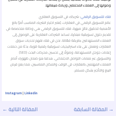
وصولها إلى العملاء المحتملين وزيادة مبيعاتها.
فلك للتسويق الرقمي
: شريكك في التسويق العقاري
عالم التسويق الرقمي في العقارات، يُعتبر اختيار الشريك المناسب أمرًا بالغ
الأهمية لتحقيق نتائج مبهرة. فلك للتسويق الرقمي هي وكالة متخصصة في
تقديم حلول تسويقية مبتكرة، تساعد الشركات العقارية على الوصول إلى
العملاء المستهدفين بطريقة فعّالة. نحن في فلك نفهم تحديات سوق
العقارات ونعمل على بناء استراتيجيات تسويقية رقمية قوية، بدءًا من حملات
إعلانات جوجل المستهدفة، وصولًا إلى تحسين محركات البحث (SEO)
والتسويق عبر منصات التواصل الاجتماعي. هدفنا هو ضمان ظهورك أمام
العملاء المهتمين بالعقارات في الوقت والمكان المناسبين، مما يعزز فرص
البيع والتأجير بشكل مستمر.
Instagram
|
Linkedin
→
المقالة السابقة
المقالة التالية
←