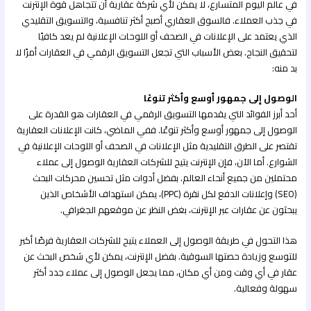
في عالم اليوم المتسارع، لا يمكن لأي شركة عقارية أن تتجاهل قوة الإنترنت
في جذب العملاء. فالسوق العقاري أصبح أكثر تنافسية، والتسويق التقليدي
الذي يعتمد على الإعلانات في الصحف أو اللوحات الإعلانية لم يعد كافيًا
لتحقيق النجاح. بعض الأسباب التي تجعل التسويق الرقمي في العقارات أمرًا لا
بد منه:
الوصول إلى جمهور أوسع وأكثر تنوعًا
أحد أبرز الفوائد التي يقدمها التسويق الرقمي في العقارات هو القدرة على
الوصول إلى جمهور أوسع وأكثر تنوعًا. ففي الماضي، كانت الإعلانات العقارية
تقتصر على الطرق التقليدية مثل الإعلانات في الصحف أو اللوحات الإعلانية في
الشوارع. أما الآن، فإن الإنترنت يتيح للشركات العقارية الوصول إلى عملاء
محتملين من جميع أنحاء العالم. بفضل أدوات مثل تحسين محركات البحث
(SEO) وإعلانات الدفع لكل نقرة (PPC)، يمكن استهداف الأشخاص الذين
يبحثون عن عقارات عبر الإنترنت، بغض النظر عن موقعهم الجغرافي.
هذا التحول في طريقة الوصول إلى العملاء يتيح للشركات العقارية فرصًا أكبر
للتوسع وزيادة حصتها السوقية. بفضل الإنترنت، يمكن لأي شخص البحث عن
عقار في أي وقت ومن أي مكان، مما يجعل الوصول إلى عملاء جدد أكثر
سهولة وفعالية.