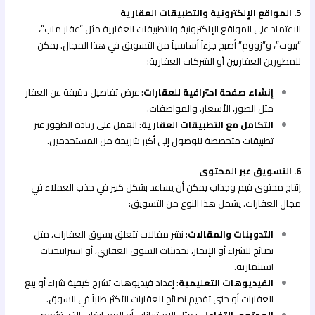
5. المواقع الإلكترونية والتطبيقات العقارية
الاعتماد على المواقع الإلكترونية والتطبيقات العقارية مثل “عقار ماب”،
“بيوت”، و”زووم” أصبح جزءاً أساسياً من التسويق في هذا المجال. يمكن
للمطورين العقاريين أو الشركات العقارية:
إنشاء صفحة احترافية للعقارات
: عرض تفاصيل دقيقة عن العقار
مثل الصور، الأسعار، والمواصفات.
التكامل مع التطبيقات العقارية
: العمل على زيادة الظهور عبر
تطبيقات متخصصة للوصول إلى أكبر شريحة من المستخدمين.
6. التسويق عبر المحتوى
إنتاج محتوى قيم وجذاب يمكن أن يساعد بشكل كبير في جذب العملاء في
مجال العقارات. يشمل هذا النوع من التسويق:
التدوينات والمقالات
: نشر مقالات تتعلق بسوق العقارات، مثل
نصائح للشراء أو الإيجار، تحديثات السوق العقاري، أو استراتيجيات
استثمارية.
الفيديوهات التعليمية
: إعداد فيديوهات تشرح كيفية شراء أو بيع
العقارات أو حتى تقديم نصائح للعقارات الأكثر طلباً في السوق.
المحتوى التفاعلي
: مثل الاستبيانات أو المسابقات التي تشجع