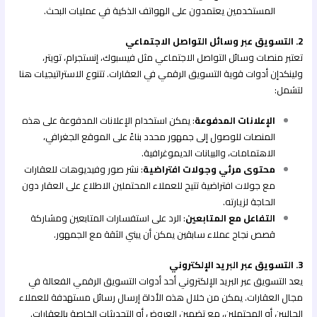
المستخدمين يعتمدون على الهواتف الذكية في عمليات البحث.
2. التسويق عبر وسائل التواصل الاجتماعي
تعتبر منصات وسائل التواصل الاجتماعي مثل فيسبوك، إنستجرام، تويتر،
ولينكدإن أدوات قوية التسويق الرقمي في العقارات. تتنوع الاستراتيجيات هنا
لتشمل:
الإعلانات المدفوعة
: يمكن استخدام الإعلانات المدفوعة على هذه
المنصات للوصول إلى جمهور محدد بناءً على الموقع الجغرافي،
الاهتمامات، والبيانات الديموغرافية.
محتوى مرئي وجولات افتراضية
: نشر صور وفيديوهات للعقارات
مع جولات افتراضية تتيح للعملاء المحتملين الاطلاع على العقار دون
الحاجة لزيارته.
التفاعل مع المتابعين
: الرد على استفسارات المتابعين ومشاركة
قصص نجاح عملاء سابقين يمكن أن يبني الثقة مع الجمهور.
3. التسويق عبر البريد الإلكتروني
يعد التسويق عبر البريد الإلكتروني أحد أدوات التسويق الرقمي الفعالة في
مجال العقارات. يمكن من خلال هذه الأداة إرسال رسائل مستهدفة للعملاء
الحاليين أو المحتملين، مع تضمين العروض أو التحديثات الخاصة بالعقارات.