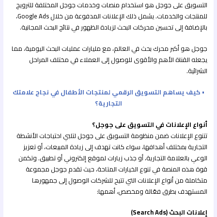
التسويق على جوجل هو استخدام منصات وخدمات جوجل المختلفة للترويج
للمنتجات والخدمات. يشمل ذلك الإعلانات المدفوعة من خلال Google Ads،
بالإضافة إلى تحسين محركات البحث لزيادة الظهور في نتائج البحث المجانية.
جوجل هو أكبر محرك بحث في العالم، مع مليارات عمليات البحث اليومية، مما
يجعله القناة الأهم والأقوى للوصول إلى العملاء في مختلف المراحل
الشرائية.
• كيف يساهم التسويق الرقمي لمنتجات الأطفال في نجاح علامتك
التجارية؟
أنواع الإعلانات في التسويق على جوجل؟
تتنوع الإعلانات ضمن منظومة التسويق على جوجل لتلبي احتياجات الأنشطة
التجارية بمختلف أهدافها، سواء كانت تهدف إلى زيادة المبيعات، أو تعزيز
الوعي بالعلامة التجارية، أو جذب زيارات لموقع إلكتروني أو تطبيق. وتكمن
قوة هذه المنصة في تنوع الخيارات المتاحة، حيث تقدم جوجل مجموعة
متكاملة من أنواع الإعلانات التي تتيح للشركات الوصول إلى جمهورها
المستهدف بطرق فعّالة ومخصص، أهمها:
إعلانات البحث (Search Ads)