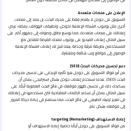
الإعلان على منصات متعددة
التسويق على جوجل لا يقتصر فقط على محرك البحث، بل يمتد إلى منصات
أخرى مثل يوتيوب، الشبكة الإعلانية لجوجل، وتطبيقات الهواتف. يمكنك عرض
إعلاناتك على منصات متعددة، مما يوسع نطاق وصولك إلى جمهور أكبر. على
سبيل المثال، إعلانات الفيديو على يوتيوب تمنحك الفرصة للتفاعل مع
المستخدمين بطريقة مرئية وجذابة، بينما تتيح لك إعلانات الشبكة الإعلانية
الوصول إلى مواقع ويب شائعة ومنتشرة.
دعم تحسين محركات البحث (SEO)
من أبرز فوائد التسويق على جوجل هو تأثيره الإيجابي على تحسين محركات
البحث (SEO). عندما تستخدم إعلانات جوجل بشكل استراتيجي، يمكن أن
يساعدك ذلك في تحسين ظهور موقعك في نتائج البحث العضوية أيضًا. على
سبيل المثال، يمكن أن تساعد الكلمات المفتاحية التي تستخدمها في إعلاناتك
في تعزيز ترتيبك الطبيعي في نتائج البحث، مما يساهم في زيادة حركة المرور
إلى موقعك بشكل عام.
إعادة الاستهداف targeting (Remarketing)
من فوائد التسويق على جوجل أيضًا خاصية إعادة الاستهداف أو