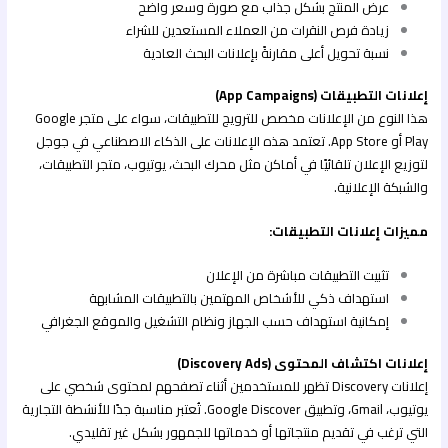
عرض المنتج بشكل جذاب مع صورة وسعر واضح
زيادة فرص النقرات من العملاء المستعدين للشراء
نسبة تحويل أعلى مقارنةً بإعلانات البحث العادية
إعلانات التطبيقات (App Campaigns)
هذا النوع من الإعلانات مخصص للترويج للتطبيقات، سواء على متجر Google
Play أو App Store. تعتمد هذه الإعلانات على الذكاء الاصطناعي في جوجل
لتوزيع الإعلان تلقائيًا في أماكن مثل محرك البحث، يوتيوب، متجر التطبيقات،
والشبكة الإعلانية.
مميزات إعلانات التطبيقات:
تثبيت التطبيقات مباشرة من الإعلان
استهداف ذكي للأشخاص المهتمين بالتطبيقات المشابهة
إمكانية استهداف حسب الجهاز ونظام التشغيل والموقع الجغرافي
إعلانات اكتشاف المحتوى (Discovery Ads)
إعلانات Discovery تظهر للمستخدمين أثناء تصفحهم لمحتوى شخصي على
يوتيوب، Gmail، وتطبيق Google Discover. تُعتبر مناسبة جدًا للأنشطة التجارية
التي ترغب في تقديم منتجاتها أو خدماتها للجمهور بشكل غير تقليدي.