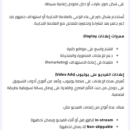
على شكل صور، بانرات، أو حتى نصوص إعلانية بسيطة.
تُستخدم بشكل كبير في بناء الوعي بالعلامة التجارية أو استهداف جمهور بارد
(غير جاهز بعد للشراء) وتحفيزه للتفاعل مع العلامة التجارية.
مميزات إعلانات Display:
انتشار واسع على مواقع كثيرة
دعم للإعلانات المصورة والمتحركة
مفيدة في إعادة الاستهداف (Remarketing)
إعلانات الفيديو على يوتيوب (Video Ads)
تُعرض هذه الإعلانات على منصة يوتيوب، وتُعد من أقوى أدوات التسويق
على جوجل من حيث التأثير البصري والقدرة على إيصال رسالة تسويقية بطريقة
قصصية.
هناك عدة أنواع من إعلانات الفيديو مثل:
In-stream
(تظهر قبل أو أثناء الفيديو ويمكن تخطيها)
Non-skippable
(لا يمكن تخطيها)