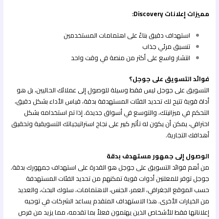
مميزات إعلانات Discovery:
استهداف دقيق بناءً على اهتمامات المستخدمين
تنسيق مرئي جذاب
انتشار واسع على أكثر من منصة في وقت واحد
فوائد التسويق على جوجل؟
التسويق على جوجل ليس فقط وسيلة للوصول إلى عملائك الحاليين، بل هو
أداة قوية تتيح لك تحديد الفئات المستهدفة بدقة، قياس الأداء بشكل دقيق،
التحكم في ميزانيتك، والتوسع في أسواق جديدة. إذا تم استخدامه بشكل
احترافي، يمكن أن يكون له تأثير كبير على نجاح استراتيجياتك التسويقية وتحقيق
أهدافك التجارية.
الوصول إلى جمهور مستهدف بدقة
من أهم فوائد التسويق على جوجل هو القدرة على استهداف جمهورك بدقة.
جوجل توفر للمعلنين أدوات قوية تمكنهم من تحديد الفئات المستهدفة
حسب الموقع الجغرافي، العمر، الجنس، الاهتمامات، سلوك البحث، والعديد
من الخيارات الأخرى. هذا الاستهداف المتقدم يساعد الشركات في توجيه
إعلاناتها فقط للأشخاص الذين يهتمون فعلاً بما تقدمه، مما يزيد من فرص