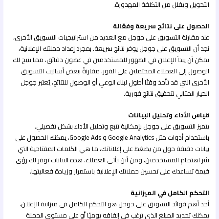
التحويل ويقلل من التكلفة المهدورة.
الحصول على نتائج سريعة وفعّالة
عند مقارنة التسويق على جوجل مع العديد من استراتيجيات التسويق الأخرى،
نجد أن التسويق على جوجل يوفر نتائج سريعة. بمجرد إعداد حملتك الإعلانية،
يمكن أن يبدأ الإعلان في الظهور للمستخدمين في غضون دقائق، مما يتيح لك
الوصول إلى العملاء المحتملين على الفور. مقارنةً ببعض أساليب التسويق
الأخرى التي قد تأخذ وقتًا أطول لبناء الوعي أو الوصول للنتائج، يُعتبر جوجل
الخيار المثالي لتحقيق نتائج فورية.
قياس الأداء وتحليل البيانات
يتميز التسويق على جوجل بإمكانية تتبع وتحليل الأداء بشكل تفصيلي.
باستخدام أدوات مثل Google Analytics و Google Ads، يمكنك الحصول على
بيانات دقيقة حول من يضغط على إعلاناتك، ما هي الكلمات المفتاحية التي
تثير اهتمام المستخدمين، ومن أين يأتي العملاء. هذه البيانات توفر لك رؤى
قيمة تساعدك على تحسين حملاتك الإعلانية باستمرار وزيادة فعاليتها.
التحكم الكامل في الميزانية
أحد أهم فوائد التسويق على جوجل هو التحكم الكامل في ميزانية الإعلان.
يمكنك تحديد المبلغ الذي ترغب في إنفاقه يوميًا أو على مستوى الحملة