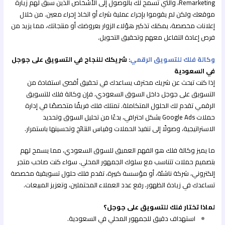
Remarketing، والتي تسمح لك بالوصول إلى الأشخاص الذين سبق لهم زيارة
موقعك ولكن لم يقوموا بإجراء عملية شراء أو اتخاذ إجراء معين. من خلال
إعلانات مخصصة، يمكنك تذكير هؤلاء الزوار بعروضك أو منتجاتك، مما يزيد من
فرص إعادة التفاعل معهم وتحقيق التحويل.
وكالة فلك للتسويق الرقمي
: شريكك للنجاح في التسويق على جوجل
في السعودية
إذا كنت تبحث عن شريك محترف يساعدك في تحقيق أقصى استفادة من
التسويق على جوجل داخل السوق السعودي، فإن وكالة فلك للتسويق
الرقمي تقدم لك الحلول المتكاملة. تمتلك فلك فريقًا متخصصًا في إدارة
حملات Google Ads بشكل احترافي، بدءًا من تحليل السوق وتحديد
الاستراتيجية، وصولًا إلى تنفيذ الحملات وقياس النتائج وتحسينها باستمرار.
ما يميز وكالة فلك هو الفهم العميق للسوق السعودي، مما يسمح لهم
بتصميم حملات تتناسب مع سلوك الجمهور المحلي. سواء كنت صاحب متجر
إلكتروني، شركة ناشئة، أو مؤسسة كبيرة، تقدم فلك حلول تسويقية مخصصة
تساعدك في زيادة الظهور، رفع عدد العملاء المحتملين، وتعزيز المبيعات.
لماذا تختار فلك للتسويق على جوجل؟
استهداف دقيق للجمهور المحلي في السعودية.