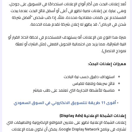
تُعد إعلانات البحث من أكثر أنواع الإعلانات استخدامًا في التسويق على جوجل،
وهي عبارة عن إعلانات نصية تظهر في أعلى أو أسفل نتائج البحث عندما يبحث
المستخدم عن كلمات مفتاحية محددة. مثلًا، إذا كتب شخص “أفضل شركة
شحن في الرياض”، قد يظهر له إعلان شركة تقدم هذه الخدمة.
ميزة هذا النوع من الإعلانات أنه يستهدف المستخدم في لحظة اتخاذ القرار أو
النية الشرائية، مما يزيد من احتمالية التحويل الفعلي (مثل الشراء أو تعبئة
نموذج الاتصال).
مميزات إعلانات البحث:
استهداف دقيق حسب نية الباحث
نتائج سريعة وقابلة للقياس
مناسبة للأنشطة التجارية التي تعتمد على طلب مباشر
•
أقوى 11 طريقة للتسويق الالكتروني في السوق السعودي
إعلانات الشبكة الإعلانية (Display Ads)
إعلانات الشبكة الإعلانية تظهر على ملايين المواقع الإلكترونية والتطبيقات التي
تشارك في برنامج Google Display Network. يمكن أن تكون هذه الإعلانات