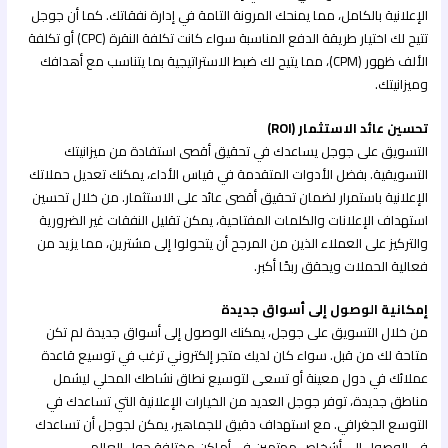
الإعلانية بالكامل، مما يمنحك المرونة التامة في إدارة نفقاتك. كما أن جوجل
تتيح لك اختيار طريقة الدفع المناسبة سواء كانت تكلفة النقرة (CPC) أو تكلفة
الألف ظهور (CPM)، مما يتيح لك ضبط الاستراتيجية بما يتناسب مع أهدافك
وميزانيتك.
تحسين عائد الاستثمار (ROI)
التسويق على جوجل يساعدك في تحقيق أقصى استفادة من ميزانيتك
التسويقية. بفضل الأدوات المتقدمة في قياس الأداء، يمكنك تعديل حملاتك
الإعلانية باستمرار لضمان تحقيق أقصى عائد على الاستثمار. من خلال تحسين
استهداف الإعلانات والكلمات المفتاحية، يمكن تقليل النفقات غير الضرورية
والتركيز على العملاء الذين من المرجح أن يتحولوا إلى مشترين، مما يزيد من
فعالية الحملات ويحقق ربحًا أكبر.
إمكانية الوصول إلى أسواق جديدة
من خلال التسويق على جوجل، يمكنك الوصول إلى أسواق جديدة لم تكن
متاحة لك من قبل. سواء كان لديك متجر إلكتروني ترغب في توسيع قاعدة
عملائك في دول معينة أو تسعى لتوسيع نطاق نشاطك المحلي ليشمل
مناطق جديدة، توفر جوجل العديد من الخيارات الإعلانية التي تساعدك في
التوسع الجغرافي. مع استهداف دقيق للجماهير، يمكن لجوجل أن تساعدك
في الوصول إلى أشخاص مهتمين في أماكن مختلفة حول العالم.