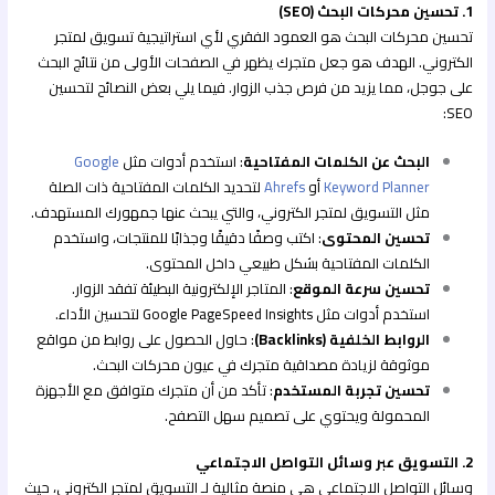
1. تحسين محركات البحث (SEO)
تحسين محركات البحث هو العمود الفقري لأي استراتيجية تسويق لمتجر
الكتروني. الهدف هو جعل متجرك يظهر في الصفحات الأولى من نتائج البحث
على جوجل، مما يزيد من فرص جذب الزوار. فيما يلي بعض النصائح لتحسين
SEO:
البحث عن الكلمات المفتاحية
: استخدم أدوات مثل
Google
Keyword Planner
أو
Ahrefs
لتحديد الكلمات المفتاحية ذات الصلة
مثل التسويق لمتجر الكتروني، والتي يبحث عنها جمهورك المستهدف.
تحسين المحتوى
: اكتب وصفًا دقيقًا وجذابًا للمنتجات، واستخدم
الكلمات المفتاحية بشكل طبيعي داخل المحتوى.
تحسين سرعة الموقع
: المتاجر الإلكترونية البطيئة تفقد الزوار.
استخدم أدوات مثل Google PageSpeed Insights لتحسين الأداء.
الروابط الخلفية (Backlinks)
: حاول الحصول على روابط من مواقع
موثوقة لزيادة مصداقية متجرك في عيون محركات البحث.
تحسين تجربة المستخدم
: تأكد من أن متجرك متوافق مع الأجهزة
المحمولة ويحتوي على تصميم سهل التصفح.
2. التسويق عبر وسائل التواصل الاجتماعي
وسائل التواصل الاجتماعي هي منصة مثالية لـ التسويق لمتجر الكتروني، حيث