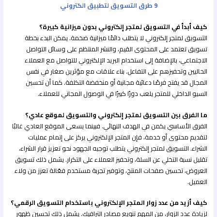
9 طرق التسويق لتطبيق الكتروني
كيف أبدأ في التسويق لمتجر إلكتروني بدون ميزانية كبيرة؟
التسويق لمتجر إلكتروني لا يتطلب دائمًا ميزانية ضخمة. يمكن البدء بخطة
تسويق تعتمد على المحتوى القيم، والنشر المنتظم على وسائل التواصل
الاجتماعي، بالإضافة إلى استخدام البريد الإلكتروني للتواصل مع العملاء
الحاليين وتحفيزهم على التفاعل. بناء علاقات مع مؤثرين صغار في نفس
المجال قد يفتح فرصًا دعائية مجانية أو منخفضة التكلفة. كما أن تحسين
السيو الداخلي للمتجر يلعب دورًا كبيرًا في الوصول المجاني للعملاء.
ما الفرق بين التسويق لمتجر إلكتروني والتسويق لموقع عادي؟
الفرق الأساسي يكمن في الهدف النهائي. فبينما يسعى الموقع العادي غالبًا
لتقديم محتوى أو خدمة، فإن المتجر الإلكتروني يركز على إتمام عمليات
الشراء. التسويق لمتجر إلكتروني يتطلب توجيه الجهود نحو تعزيز قرار الشراء،
تقليل نسبة التخلي عن السلة، وتحفيز العملاء على التكرار. يشمل ذلك تسويق
العروض، تحسين صفحات المنتج، وتوفير تجربة مستخدم فعّالة تعزز من ولاء
العميل.
كيف أزيد من عدد زوار المتجر الإلكتروني باستخدام التسويق الرقمي؟
لزيادة عدد الزوار، من المهم تنويع مصادر الترافيك. يشمل ذلك تحسين ظهور