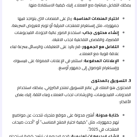
يمكنك التفاعل مباشرة مع العملاء. إليك كيفية الاستفادة منها:
اختيار المنصات المناسبة
: ركز على المنصات التي يتواجد فيها
جمهورك، مثل إنستغرام للمنتجات المرئية أو تويتر للعروض السريعة.
إنشاء محتوى جذاب
: استخدم الصور عالية الجودة، الفيديوهات
القصيرة، والقصص التفاعلية لجذب الانتباه.
التفاعل مع الجمهور
: قم بالرد على التعليقات والرسائل بسرعة لبناء
علاقة قوية مع العملاء.
الإعلانات المدفوعة
: استثمر في الإعلانات الممولة على فيسبوك
وإنستغرام للوصول إلى جمهور أوسع.
3. التسويق بالمحتوى
المحتوى هو الملك في عالم التسويق لمتجر الكتروني. يمكنك استخدام
المدونات، الفيديوهات، والإرشادات لجذب العملاء وبناء الثقة. إليك بعض
الأفكار:
كتابة مدونة
: أنشئ مدونة على موقع متجرك تتحدث عن مواضيع
تهم جمهورك، مثل “كيفية اختيار المنتج المناسب” أو “أحدث صيحات
المنتجات في 2025”.
إنشاء فيديوهات تعليمية
: قدم فيديوهات تشرح كيفية استخدام