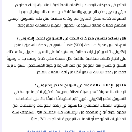
المتجر في محركات البحث عبر الكلمات المفتاحية المناسبة، إنشاء محتوى
مرئي ونصي يجذب الجمهور، والاستفادة من حملات السوشيال ميديا
الممولة. كذلك يمكن التعاون مع وكالة مختصة مثل فلك للتسويق الرقمي
لتصميم حملات فعالة تستهدف الجمهور المهتم بالمنتجات المعروضة.
هل يساعد تحسين محركات البحث في التسويق لمتجر إلكتروني؟
نعم، تحسين محركات البحث (SEO) عنصر أساسي في خطة التسويق لمتجر
إلكتروني، لأنه يوفر زيارات مجانية ومستهدفة على المدى الطويل. يعتمد ذلك
على اختيار كلمات مفتاحية ملائمة لكل صفحة منتج، كتابة وصف جذاب ومهيأ
للسيو، وتحسين بنية الموقع من حيث السرعة وتجربة المستخدم. السيو لا يزيد
فقط من عدد الزيارات بل يعزز أيضًا من ثقة العملاء بالمتجر.
ما دور الإعلانات الممولة في الترويج لمتجر إلكتروني؟
الإعلانات الممولة تُعد وسيلة فعالة وسريعة لتحقيق نتائج ملموسة في
التسويق لمتجر إلكتروني. فهي تتيح استهدافًا دقيقًا بناءً على اهتمامات
وسلوك العملاء المحتملين، ما يسهم في زيادة التحويلات والمبيعات. من
المهم تجربة أنواع متعددة من الإعلانات، مثل الحملات التي تستهدف سلة
المشتريات المتروكة أو الحملات الترويجية للمنتجات الأكثر طلبًا.
5 ادوات تسويق الكتروني للمتاجر الإلكترونية