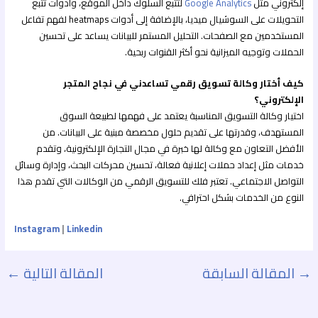
إلكتروني مثل
Google Analytics
لتتبع السلوك داخل الموقع، وأدوات تتبع
التحويلات على السوشيال ميديا، بالإضافة إلى أدوات heatmaps لفهم تفاعل
المستخدمين مع الصفحات. التحليل المستمر للبيانات يساعد على تحسين
الحملات وتوجيه الميزانية نحو أكثر القنوات ربحية.
كيف أختار وكالة تسويق رقمي تساعدني في نجاح المتجر
الإلكتروني؟
اختيار وكالة التسويق المناسبة يعتمد على فهمها لطبيعة السوق
المستهدف، وقدرتها على تقديم حلول مخصصة مبنية على البيانات. من
الأفضل التعاون مع وكالة لها خبرة في مجال التجارة الإلكترونية، وتقدم
خدمات مثل إعداد حملات إعلانية فعالة، تحسين محركات البحث، وإدارة وسائل
التواصل الاجتماعي. تعتبر فلك للتسويق الرقمي من الوكالات التي تقدم هذا
النوع من الخدمات بشكل احترافي.
Instagram
|
Linkedin
→
المقالة السابقة
المقالة التالية
←