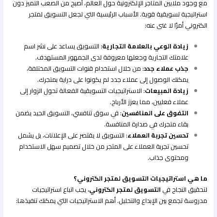
مع وجود ملايين المتاجر الإلكترونية حول العالم، أصبح من الصعب التميز دون
استراتيجية تسويقية قوية. الأسباب الرئيسية التي تجعل التسويق لمتجر
الكتروني أمرًا لا غنى عنه:
زيادة الوعي بالعلامة التجارية
: التسويق يساعد على نشر اسم
علامتك التجارية وجعلها معروفة لدى الجمهور المستهدف.
جذب عملاء جدد
: من خلال استخدام قنوات التسويق المختلفة،
يمكنك الوصول إلى عملاء جدد لم يكونوا على دراية بمتجرك.
زيادة المبيعات
: الاستراتيجيات التسويقية الفعالة تحول الزوار إلى
عملاء فعليين، مما يعزز الأرباح.
التفوق على المنافسين
: في سوق تنافسي، التسويق الجيد يضمن
بقاء متجرك في صدارة المنافسة.
تحسين تجربة العملاء
: التسويق لا يقتصر على الإعلانات، بل يشمل
تحسين تجربة العملاء على المتجر من خلال تصميم سهل الاستخدام
ومحتوى جذاب.
ما هي استراتيجيات التسويق لمتجر الكتروني؟
لتحقيق النجاح في
التسويق لمتجر الكتروني
، يجب اتباع استراتيجيات
مدروسة تجمع بين الإبداع والتحليل. أهم الاستراتيجيات التي يمكنك تنفيذها: