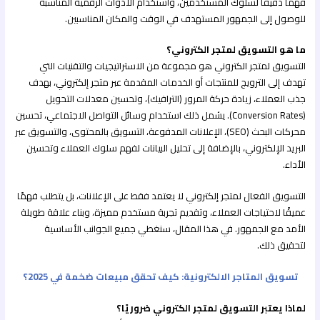
فهمًا دقيقًا لسلوك المستخدمين، واستخدام الأدوات الرقمية المناسبة
للوصول إلى الجمهور المستهدف في الوقت والمكان المناسبين.
ما هو التسويق لمتجر الكتروني؟
التسويق لمتجر الكتروني هو مجموعة من الاستراتيجيات والتقنيات التي
تهدف إلى الترويج للمنتجات أو الخدمات المقدمة عبر متجر إلكتروني، بهدف
جذب العملاء، زيادة حركة المرور (الترافيك)، وتحسين معدلات التحويل
(Conversion Rates). يشمل ذلك استخدام وسائل التواصل الاجتماعي، تحسين
محركات البحث (SEO)، الإعلانات المدفوعة، التسويق بالمحتوى، والتسويق عبر
البريد الإلكتروني، بالإضافة إلى تحليل البيانات لفهم سلوك العملاء وتحسين
الأداء.
التسويق الفعال لمتجر إلكتروني لا يعتمد فقط على الإعلانات، بل يتطلب فهمًا
عميقًا لاحتياجات العملاء، وتقديم تجربة مستخدم مميزة، وبناء علاقة طويلة
الأمد مع الجمهور. في هذا المقال، سنغطي جميع الجوانب الأساسية
لتحقيق ذلك.
تسويق المتاجر الالكترونية: كيف تحقق مبيعات ضخمة في 2025؟
لماذا يعتبر التسويق لمتجر الكتروني ضروريًا؟