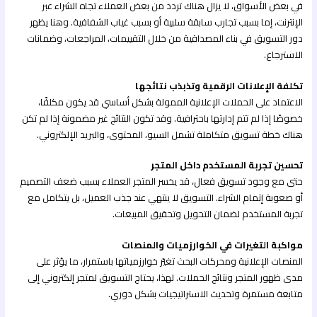
في بعض الأسواق، لا يزال هناك تردد من بعض العملاء تجاه الشراء عبر
الإنترنت، إما بسبب تجارب سابقة سلبية أو بسبب غياب الشفافية. وهنا يظهر
دور التسويق في بناء المصداقية من خلال التقييمات، المراجعات، وضمانات
الاسترجاع.
تكلفة الإعلانات الرقمية وتذبذب نتائجها
الاعتماد على الحملات الإعلانية الممولة بشكل أساسي قد يكون مكلفًا،
خصوصًا إذا لم تتم إدارتها باحترافية. وقد تكون النتائج غير مضمونة إذا لم تكن
هناك خطة تسويق متكاملة تشمل السيو، المحتوى، والبريد الإلكتروني.
تحسين تجربة المستخدم داخل المتجر
حتى مع وجود تسويق فعال، قد يخسر المتجر العملاء بسبب ضعف التصميم
أو صعوبة إتمام الشراء. التسويق لا ينتهي عند جذب العميل، بل يتكامل مع
تجربة المستخدم لضمان التحويل وتحقيق المبيعات.
مواكبة التغيرات في الخوارزميات والمنصات
المنصات الإعلانية ومحركات البحث تغيّر خوارزمياتها باستمرار، ما يؤثر على
مدى ظهور المتجر ونتائج الحملات. لهذا، يحتاج التسويق لمتجر إلكتروني إلى
متابعة مستمرة وتحديث الاستراتيجيات بشكل دوري.