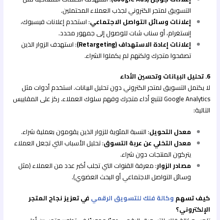
التسويق لمتجر الكتروني لجذب العملاء المحتملين.
إعلانات وسائل التواصل الاجتماعي
: استخدم إعلانات فيسبوك،
إنستغرام، أو سناب شات للوصول إلى جمهور محدد.
إعلانات إعادة الاستهداف (Retargeting)
: استهدف الزوار الذين
تصفحوا متجرك ولكنهم لم يكملوا الشراء.
6. تحليل البيانات وتحسين الأداء
لا يكتمل التسويق لمتجر الكتروني دون تحليل البيانات. استخدم أدوات مثل
Google Analytics لتتبع أداء متجرك وفهم سلوك العملاء. ركز على المقاييس
التالية:
معدل التحويل
: النسبة المئوية للزوار الذين يقومون بعملية شراء.
معدل التخلي عن عربة التسوق
: تحليل الأسباب التي تجعل العملاء
يتركون المنتجات دون شراء.
مصادر الزوار
: معرفة القنوات التي تجلب أكبر عدد من العملاء (مثل
وسائل التواصل الاجتماعي أو البحث العضوي).
كيف تسهم
وكالة فلك للتسويق الرقمي
في تعزيز نجاح المتجر
الإلكتروني؟