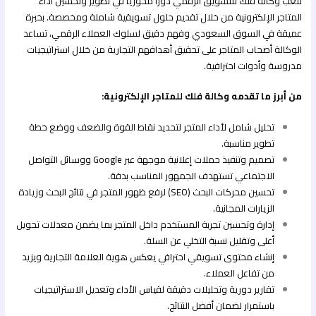
تلعب وكالة فلك للتسويق الرقمي دورًا محوريًا في تطوير وتحسين أداء
المتاجر الإلكترونية من خلال تقديم حلول تسويقية شاملة ومخصصة. بخبرة
عميقة في السوق السعودي وفهم دقيق لسلوك العملاء الرقمي، تساعد
الوكالة أصحاب المتاجر على تحقيق أهدافهم التجارية من خلال استراتيجيات
مدروسة وأدوات احترافية.
من أبرز ما تقدمه وكالة فلك للمتاجر الإلكترونية:
تحليل شامل لأداء المتجر لتحديد نقاط القوة والضعف ووضع خطة
تطوير مناسبة.
تصميم وتنفيذ حملات إعلانية موجهة عبر Google ووسائل التواصل
الاجتماعي تستهدف الجمهور المناسب بدقة.
تحسين محركات البحث (SEO) لرفع ظهور المتجر في نتائج البحث وزيادة
الزيارات المجانية.
إدارة وتحسين تجربة المستخدم داخل المتجر بما يضمن معدلات تحويل
أعلى وتقليل نسبة التخلي عن السلة.
إنشاء محتوى تسويقي احترافي يعكس هوية العلامة التجارية ويزيد
من تفاعل العملاء.
تقارير دورية وتحليلات دقيقة لقياس الأداء وتعديل الاستراتيجيات
باستمرار لضمان أفضل النتائج.