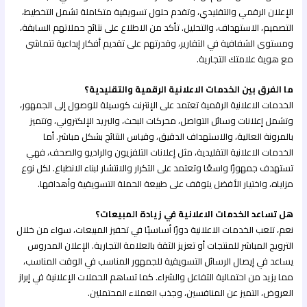
الإعلان الرقمي والتقليدي، وتقدم حلول تسويقية متكاملة تشمل التخطيط،
التصميم، الاستهداف، والتحليل. تأكد من الاطلاع على نتائج حملاتهم السابقة،
ومستوى الشفافية في التقارير، وقدرتهم على تقديم أفكار إبداعية تتماشى
مع هوية علامتك التجارية.
ما الفرق بين الخدمات الاعلانية الرقمية والتقليدية؟
الخدمات الاعلانية الرقمية تعتمد على الإنترنت كوسيلة للوصول إلى الجمهور،
وتشمل إعلانات وسائل التواصل، محركات البحث، والبريد الإلكتروني، وتتميز
بالمرونة العالية، والاستهداف الدقيق، وقياس النتائج بشكل مباشر. أما
الخدمات الاعلانية التقليدية، مثل إعلانات التلفزيون والراديو والصحف، فهي
تستهدف جمهورًا واسعًا وتعتمد على التكرار والانتشار لبناء الانطباع. لكل نوع
مزاياه، واختيار الأفضل يتوقف على طبيعة الحملة التسويقية وأهدافها.
هل تساعد الخدمات الاعلانية في زيادة المبيعات؟
نعم، تلعب الخدمات الاعلانية دورًا أساسيًا في تحفيز المبيعات، سواء من خلال
الترويج المباشر للمنتجات أو تعزيز الثقة بالعلامة التجارية. الإعلان المدروس
يساعد في إيصال الرسائل التسويقية للجمهور المناسب في الوقت المناسب،
مما يزيد من احتمالية التفاعل والشراء. كما تساهم الحملات الإعلانية في إبراز
العروض، التميز عن المنافسين، وجذب العملاء المحتملين.