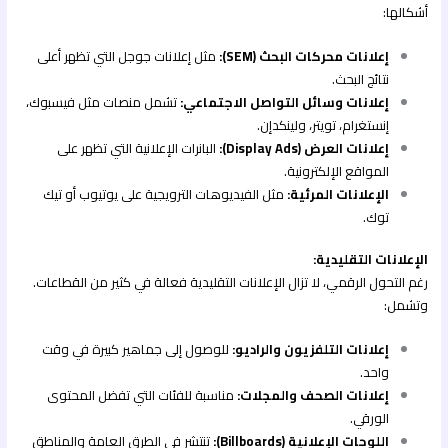
أشكالها:
إعلانات محركات البحث (SEM):
مثل إعلانات جوجل التي تظهر أعلى
نتائج البحث.
إعلانات وسائل التواصل الاجتماعي:
تشمل منصات مثل فيسبوك،
إنستغرام، تويتر، ولينكدإن.
إعلانات العرض (Display Ads):
البانرات الإعلانية التي تظهر على
المواقع الإلكترونية.
الإعلانات المرئية:
مثل الفيديوهات الترويجية على يوتيوب أو تيك
توك.
الإعلانات التقليدية:
رغم التحول الرقمي، لا تزال الإعلانات التقليدية فعالة في كثير من القطاعات.
وتشمل:
إعلانات التلفزيون والراديو:
للوصول إلى جماهير كبيرة في وقت
واحد.
إعلانات الصحف والمجلات:
مناسبة للفئات التي تفضل المحتوى
الورقي.
اللوحات الإعلانية (Billboards):
تنتشر في الطرق العامة والمناطق