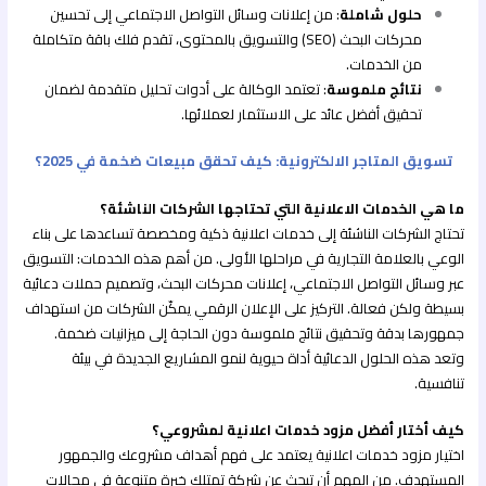
حلول شاملة
: من إعلانات وسائل التواصل الاجتماعي إلى تحسين
محركات البحث (SEO) والتسويق بالمحتوى، تقدم فلك باقة متكاملة
من الخدمات.
نتائج ملموسة
: تعتمد الوكالة على أدوات تحليل متقدمة لضمان
تحقيق أفضل عائد على الاستثمار لعملائها.
تسويق المتاجر الالكترونية: كيف تحقق مبيعات ضخمة في 2025؟
ما هي الخدمات الاعلانية التي تحتاجها الشركات الناشئة؟
تحتاج الشركات الناشئة إلى خدمات اعلانية ذكية ومخصصة تساعدها على بناء
الوعي بالعلامة التجارية في مراحلها الأولى. من أهم هذه الخدمات: التسويق
عبر وسائل التواصل الاجتماعي، إعلانات محركات البحث، وتصميم حملات دعائية
بسيطة ولكن فعالة. التركيز على الإعلان الرقمي يمكّن الشركات من استهداف
جمهورها بدقة وتحقيق نتائج ملموسة دون الحاجة إلى ميزانيات ضخمة.
وتعد هذه الحلول الدعائية أداة حيوية لنمو المشاريع الجديدة في بيئة
تنافسية.
كيف أختار أفضل مزود خدمات اعلانية لمشروعي؟
اختيار مزود خدمات اعلانية يعتمد على فهم أهداف مشروعك والجمهور
المستهدف. من المهم أن تبحث عن شركة تمتلك خبرة متنوعة في مجالات