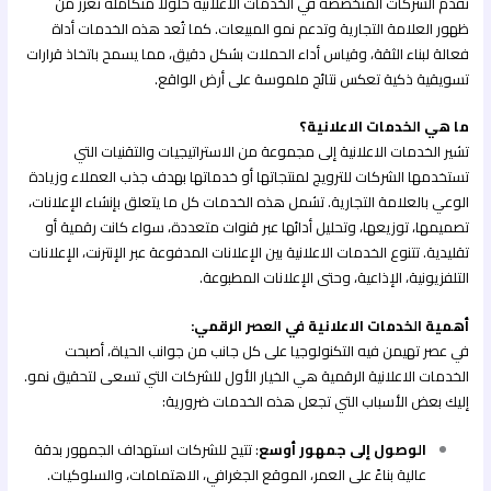
تقدم الشركات المتخصصة في الخدمات الاعلانية حلولًا متكاملة تعزز من
ظهور العلامة التجارية وتدعم نمو المبيعات. كما تُعد هذه الخدمات أداة
فعالة لبناء الثقة، وقياس أداء الحملات بشكل دقيق، مما يسمح باتخاذ قرارات
تسويقية ذكية تعكس نتائج ملموسة على أرض الواقع.
ما هي الخدمات الاعلانية؟
تشير الخدمات الاعلانية إلى مجموعة من الاستراتيجيات والتقنيات التي
تستخدمها الشركات للترويج لمنتجاتها أو خدماتها بهدف جذب العملاء وزيادة
الوعي بالعلامة التجارية. تشمل هذه الخدمات كل ما يتعلق بإنشاء الإعلانات،
تصميمها، توزيعها، وتحليل أدائها عبر قنوات متعددة، سواء كانت رقمية أو
تقليدية. تتنوع الخدمات الاعلانية بين الإعلانات المدفوعة عبر الإنترنت، الإعلانات
التلفزيونية، الإذاعية، وحتى الإعلانات المطبوعة.
أهمية الخدمات الاعلانية في العصر الرقمي:
في عصر تهيمن فيه التكنولوجيا على كل جانب من جوانب الحياة، أصبحت
الخدمات الاعلانية الرقمية هي الخيار الأول للشركات التي تسعى لتحقيق نمو.
إليك بعض الأسباب التي تجعل هذه الخدمات ضرورية:
الوصول إلى جمهور أوسع
: تتيح للشركات استهداف الجمهور بدقة
عالية بناءً على العمر، الموقع الجغرافي، الاهتمامات، والسلوكيات.