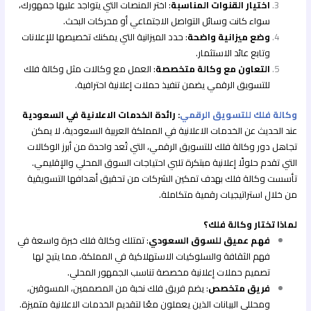
اختيار القنوات المناسبة
: اختر المنصات التي يتواجد عليها جمهورك،
سواء كانت وسائل التواصل الاجتماعي أو محركات البحث.
وضع ميزانية واضحة
: حدد الميزانية التي يمكنك تخصيصها للإعلانات
وتابع عائد الاستثمار.
التعاون مع وكالة متخصصة
: العمل مع وكالات مثل وكالة فلك
للتسويق الرقمي يضمن تنفيذ حملات إعلانية احترافية.
وكالة فلك للتسويق الرقمي
: رائدة الخدمات الاعلانية في السعودية
عند الحديث عن الخدمات الاعلانية في المملكة العربية السعودية، لا يمكن
تجاهل دور وكالة فلك للتسويق الرقمي، التي تُعد واحدة من أبرز الوكالات
التي تقدم حلولًا إعلانية مبتكرة تلبي احتياجات السوق المحلي والإقليمي.
تأسست وكالة فلك بهدف تمكين الشركات من تحقيق أهدافها التسويقية
من خلال استراتيجيات رقمية متكاملة.
لماذا تختار وكالة فلك؟
فهم عميق للسوق السعودي
: تمتلك وكالة فلك خبرة واسعة في
فهم الثقافة والسلوكيات الاستهلاكية في المملكة، مما يتيح لها
تصميم حملات إعلانية مخصصة تناسب الجمهور المحلي.
فريق متخصص
: يضم فريق فلك نخبة من المصممين، المسوقين،
ومحللي البيانات الذين يعملون معًا لتقديم الخدمات الاعلانية متميزة.