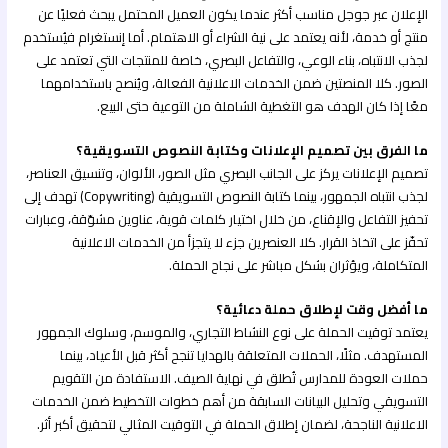
الإعلان عبر جوجل مناسب أكثر عندما يكون العميل المحتمل يبحث فعليًا عن
منتج أو خدمة، لأنه يعتمد على نية الشراء أو الاهتمام. أما إنستغرام فيُستخدم
لجذب الانتباه، بناء الوعي، والتفاعل البصري، خاصة للمنتجات التي تعتمد على
الصور. كلا المنصتين ضمن الخدمات الاعلانية الفعالة، ويُنصح باستخدامهما
معًا إذا كان الهدف هو التغطية الشاملة من التوعية حتى البيع.
ما الفرق بين تصميم الإعلانات وكتابة النصوص التسويقية؟
تصميم الإعلانات يركز على الجانب البصري مثل الصور، الألوان، وتنسيق العناصر،
لجذب انتباه الجمهور، بينما كتابة النصوص التسويقية (Copywriting) تهدف إلى
تحفيز التفاعل والإقناع، من خلال اختيار كلمات قوية، عناوين مشوّقة، وعبارات
تحفّز على اتخاذ القرار. كلا العنصرين جزء لا يتجزأ من الخدمات الاعلانية
المتكاملة، ويؤثران بشكل مباشر على نجاح الحملة.
ما أفضل وقت لإطلاق حملة دعائية؟
يعتمد توقيت الحملة على نوع النشاط التجاري، والموسم، وسلوك الجمهور
المستهدف. مثلًا، الحملات المتعلقة بالهدايا تنجح أكثر قبل الأعياد، بينما
حملات العودة للمدارس تُطلق في نهاية الصيف. الاستفادة من التقويم
التسويقي وتحليل البيانات السابقة من أهم خطوات التخطيط ضمن الخدمات
الاعلانية الناجحة، لضمان إطلاق الحملة في التوقيت المثالي لتحقيق أكبر أثر.