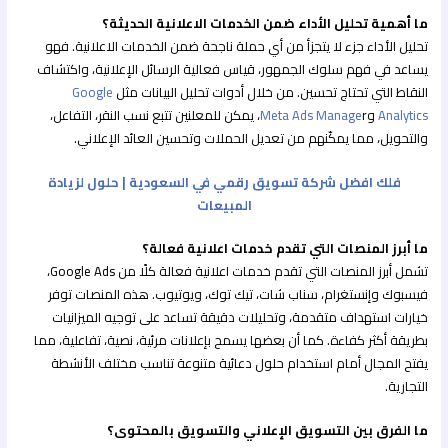
ما أهمية تحليل الأداء ضمن الخدمات الاعلانية الحديثة؟
تحليل الأداء جزء لا يتجزأ من أي حملة ناجحة ضمن الخدمات الاعلانية. فهو
يساعد في فهم سلوك الجمهور، قياس فعالية الرسائل الإعلانية، واكتشاف
النقاط التي تحتاج تحسين. من خلال أدوات تحليل البيانات مثل
Google
Analytics
و
Meta Ads Manage
r، يمكن للمعلنين تتبع نسب النقر، التفاعل،
والتحويل، مما يمكّنهم من تعديل الحملات وتحسين العائد الإعلاني.
فلك افضل شركة تسويق رقمي في السعودية | حلول لزيادة
المبيعات
ما أبرز المنصات التي تقدم خدمات اعلانية فعالة؟
تشمل أبرز المنصات التي تقدم خدمات اعلانية فعالة كلًا من Google Ads،
فيسبوك وإنستغرام، سناب شات، تيك توك، ويوتيوب. هذه المنصات توفر
خيارات استهداف متقدمة، وتحليلات دقيقة تساعد على توجيه الميزانيات
بطريقة أكثر كفاءة. كما أن بعضها يسمح بإعلانات مرئية، نصية، تفاعلية، مما
يفتح المجال أمام استخدام حلول دعائية متنوعة تناسب مختلف الأنشطة
التجارية.
ما الفرق بين التسويق الإعلاني والتسويق بالمحتوى؟