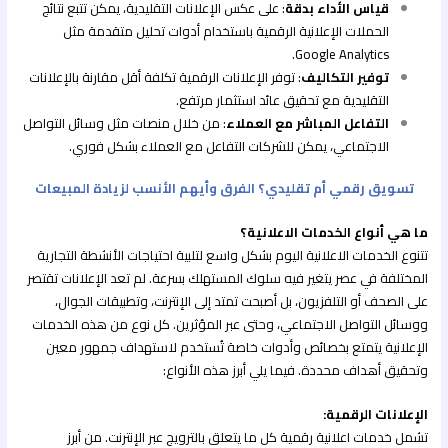
قياس الأداء بدقة
: على عكس الإعلانات التقليدية، يمكن تتبع نتائج
الحملات الإعلانية الرقمية باستخدام أدوات تحليل متقدمة مثل
Google Analytics.
توفير التكاليف
: توفر الإعلانات الرقمية تكلفة أقل مقارنة بالإعلانات
التقليدية مع تحقيق عائد استثمار مرتفع.
التفاعل المباشر مع العملاء
: من خلال منصات مثل وسائل التواصل
الاجتماعي، يمكن للشركات التفاعل مع العملاء بشكل فوري.
تسويق رقمي أم تقليدي؟ الفرق وأيهم الأنسب لزيادة المبيعات
ما هي أنواع الخدمات الاعلانية؟
تتنوع الخدمات الاعلانية اليوم بشكل واسع لتلبية احتياجات الأنشطة التجارية
المختلفة في عصر يتغير فيه سلوك المستهلك بسرعة. لم تعد الإعلانات تقتصر
على الصحف أو التلفزيون، بل أصبحت تمتد إلى الإنترنت، وتطبيقات الجوال،
ووسائل التواصل الاجتماعي، وحتى عبر المؤثرين. كل نوع من هذه الخدمات
الإعلانية يتمتع بخصائص وأدوات خاصة تُستخدم لاستهداف جمهور معين
وتحقيق أهداف محددة. فيما يلي أبرز هذه الأنواع:
الإعلانات الرقمية:
تشمل خدمات اعلانية رقمية كل ما يتعلق بالترويج عبر الإنترنت. من أبرز