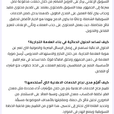
التسويق الإعلاني يركز على الترويج المباشر من خلال حملات مدفوعة تصل
بسرعة إلى الجمهور، بينما التسويق بالمحتوى يعتمد على تقديم محتوى مفيد
وجذاب يبني ثقة العميل على المدى الطويل. كلاهما يدخل ضمن الخدمات
التسويقية الشاملة، وغالبًا ما يكون الدمج بينهما هو الخيار الأفضل لتحقيق
نتائج متكاملة، حيث يعمل المحتوى على جذب العملاء، وتأتي الإعلانات لتعزيز
التفاعل والتحويل.
كيف تساعد الحلول الدعائية في بناء العلامة التجارية؟
الحلول الدعائية تساهم في إيصال الرسائل البصرية والصوتية التي تعبر عن
هوية العلامة التجارية. من خلال التكرار والاستهداف المدروس، تُرسخ صورة
العلامة في ذهن الجمهور وتخلق انطباعًا قويًا. كما تساعد في نشر القيم
الأساسية، التميز عن المنافسين، وتحفيز العملاء على اتخاذ خطوات نحو الشراء
أو التفاعل.
كيف أقيّم مدى نجاح الخدمات الاعلانية التي أستخدمها؟
تقييم نجاح الخدمات الاعلانية يتم من خلال مؤشرات أداء محددة مثل معدل
النقر، تكلفة الاكتساب، معدل التحويل، ونسبة العائد على الاستثمار. من
الضروري تحليل نتائج كل حملة، ومقارنتها بالأهداف الموضوعة مسبقًا،
وتحديد النقاط التي تحتاج إلى تحسين. هذا النوع من التقييم يعزز فاعلية الخطط
التسويقية ويمنع الهدر في الموارد.