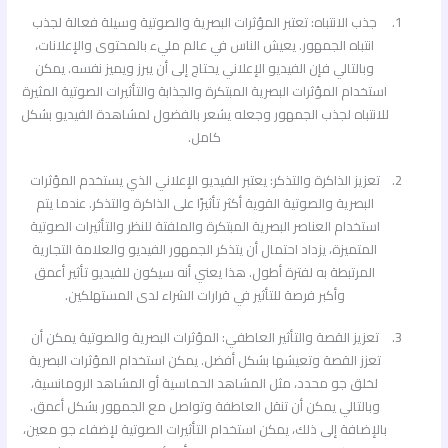
جذب الانتباه: تعتبر المؤثرات البصرية والصوتية وسيلة فعالة لجذب
انتباه الجمهور. يعيش الناس في عالم مليء بالمحتوى والإعلانات،
وبالتالي فإن الفيديو الإعلاني يحتاج إلى أن يبرز ويميز نفسه. يمكن
استخدام المؤثرات البصرية المبتكرة والجذابة والتأثيرات الصوتية المثيرة
للانتباه لجذب الجمهور وجعله يشعر بالفضول لمشاهدة الفيديو بشكل
كامل.
تعزيز الذاكرة والتذكر: يعتبر الفيديو الإعلاني الذي يستخدم المؤثرات
البصرية والصوتية القوية أكثر تأثيرًا على الذاكرة والتذكر. عندما يتم
استخدام العناصر البصرية المبتكرة والملفتة للنظر والتأثيرات الصوتية
المتميزة، يزداد احتمال أن يتذكر الجمهور الفيديو والعلامة التجارية
المرتبطة به لفترة أطول. هذا يعني أنه سيكون للفيديو تأثير أعمق
وأكبر فرصة للتأثير في قرارات الشراء لدى المستهلكين.
تعزيز القصة والتأثير العاطفي: المؤثرات البصرية والصوتية يمكن أن
تعزز القصة وتعيشها بشكل أفضل. يمكن استخدام المؤثرات البصرية
لخلق جو محدد، مثل المشاهد الحماسية أو المشاهد الرومانسية،
وبالتالي يمكن أن تنقل العاطفة وتواصل مع الجمهور بشكل أعمق.
بالإضافة إلى ذلك، يمكن استخدام التأثيرات الصوتية لإضفاء جو معين،