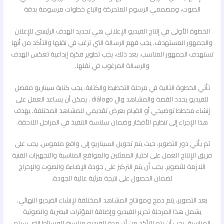
الصوت، ومصممي الرسوم المتحركة واتباع خطوات مرسومة بدقة
الخطوة الأولى في إنتاج الفيديو الإعلاني هي تحديد الهدف الرئيسي للإعلان
والجمهور المستهدف. يجب فهم الرسالة التي ترغب في نقلها والتأكد من أنها
تستهدف الجمهور المناسب. بعد ذلك، يجب تطوير فكرة إبداعية تعكس الهدف
والرسالة المرغوب في نقلها.
تأتي الخطوة التالية في مرحلة التخطيط والكتابة. يجب كتابة سيناريو مفصل
للفيديو يحدد القصة والمشاهد وال diálogo . يمكن أن يساعد العمل على
إنشاء مخطط توضيحي أو القيام بعرض تقديمي للمشاهد المختلفة. يهدف
هذا الإجراء إلى تنظيم الأفكار وضمان سلاسة التنفيذ في المراحل اللاحقة.
ثم يأتي دور التصوير، حيث يتم تحويل السيناريو إلى واقع ملموس. يجب على
فريق الإنتاج العمل على اختيار الممثلين والمواقع المناسبة والتجهيزات الفنية
اللازمة للتصوير. يجب أن يتم التركيز على جودة الإضاءة والصوت والإخراج
لضمان الحصول على نتيجة مرئية عالية الجودة.
بعد التصوير، يتم دمج ومونتاج المشاهد المختلفة لإنشاء الفيديو النهائي.
يشمل هذا المرحلة تحرير الفيديو وإضافة المؤثرات البصرية والصوتية
المناسبة. يجب أن يتم التأكد من أن مدة الفيديو مناسبة للوسائط التي سيتم