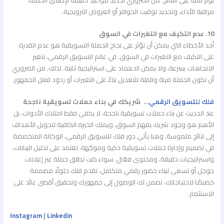
يؤثر سلبًا على النتائج. من الضروري تحديد مواعيد دقيقة لإطلاق الحملة،
مراقبة الأداء، وتحديد توقيت الحوافز أو العروض الترويجية.
10. عدم التكيف مع التغيرات في السوق
أحد الأخطاء التي يمكن أن تؤثر على نجاح الحملة التسويقية هو عدم القدرة
على التكيف مع التغيرات في السوق. في عالم التسويق الرقمي، تتغير
الاتجاهات بسرعة، ولا يمكن الاعتماد على استراتيجية ثابتة. لذلك، من الضروري
أن تكون الحملة مرنة وقابلة للتعديل بناءً على التغيرات أو ردود فعل الجمهور.
فلك للتسويق الرقمي
… شريكك في بناء حملات تسويقية ناجحة
عند الحديث عن بناء حملات تسويقية ناجحة، لا يكفي فقط امتلاك الأدوات، بل
الأهم هو وجود شريك يفهم السوق، ويملك الخبرة الكافية لتحويل الأهداف
إلى نتائج ملموسة. وهنا يأتي دور فلك للتسويق الرقمي، الوكالة المتخصصة
في تصميم وإدارة حملات تسويقية ذكية وموجّهة، تعتمد على تحليل البيانات،
واستراتيجيات دقيقة، ومحتوى فعّال. سواء كنت تطلق حملة عبر إعلانات
جوجل أو تسعى لبناء حضور رقمي متكامل، تقدم فلك حلولًا مصممة
خصيصًا لاحتياجاتك، تضمن لك الوصول إلى جمهورك وتحقيق أقصى عائد على
الاستثمار.
Instagram
|
Linkedin