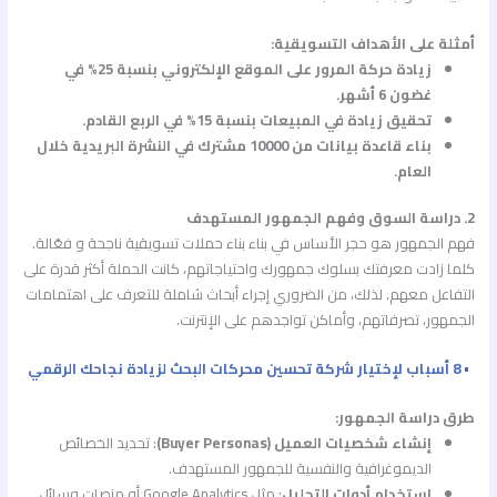
أمثلة على الأهداف التسويقية:
زيادة حركة المرور على الموقع الإلكتروني بنسبة 25% في
غضون 6 أشهر.
تحقيق زيادة في المبيعات بنسبة 15% في الربع القادم.
بناء قاعدة بيانات من 10000 مشترك في النشرة البريدية خلال
العام.
2. دراسة السوق وفهم الجمهور المستهدف
فهم الجمهور هو حجر الأساس في بناء بناء حملات تسويقية ناجحة و فعّالة.
كلما زادت معرفتك بسلوك جمهورك واحتياجاتهم، كانت الحملة أكثر قدرة على
التفاعل معهم. لذلك، من الضروري إجراء أبحاث شاملة للتعرف على اهتمامات
الجمهور، تصرفاتهم، وأماكن تواجدهم على الإنترنت.
• 8 أسباب لإختيار شركة تحسين محركات البحث لزيادة نجاحك الرقمي
طرق دراسة الجمهور:
إنشاء شخصيات العميل (Buyer Personas)
: تحديد الخصائص
الديموغرافية والنفسية للجمهور المستهدف.
استخدام أدوات التحليل
: مثل Google Analytics أو منصات وسائل