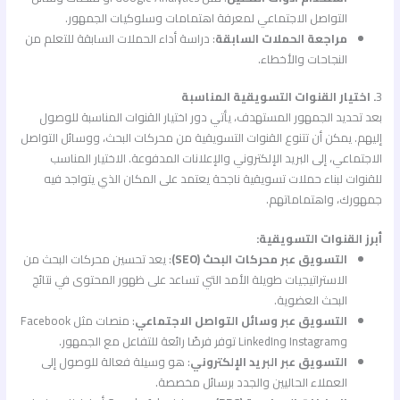
التواصل الاجتماعي لمعرفة اهتمامات وسلوكيات الجمهور.
مراجعة الحملات السابقة
: دراسة أداء الحملات السابقة للتعلم من
النجاحات والأخطاء.
3
. اختيار القنوات التسويقية المناسبة
بعد تحديد الجمهور المستهدف، يأتي دور اختيار القنوات المناسبة للوصول
إليهم. يمكن أن تتنوع القنوات التسويقية من محركات البحث، ووسائل التواصل
الاجتماعي، إلى البريد الإلكتروني والإعلانات المدفوعة. الاختيار المناسب
للقنوات لبناء حملات تسويقية ناجحة يعتمد على المكان الذي يتواجد فيه
جمهورك، واهتماماتهم.
أبرز القنوات التسويقية:
التسويق عبر محركات البحث (SEO)
: يعد تحسين محركات البحث من
الاستراتيجيات طويلة الأمد التي تساعد على ظهور المحتوى في نتائج
البحث العضوية.
التسويق عبر وسائل التواصل الاجتماعي
: منصات مثل Facebook
وInstagram وLinkedIn توفر فرصًا رائعة للتفاعل مع الجمهور.
التسويق عبر البريد الإلكتروني
: هو وسيلة فعالة للوصول إلى
العملاء الحاليين والجدد برسائل مخصصة.