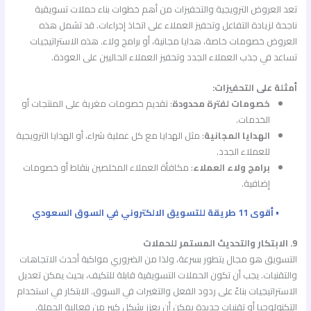
تعد العروض الترويجية والتحفيزات من أهم خطوات بناء حملات تسويقية
ناجحة لزيادة التفاعل وتحفيز العملاء على اتخاذ إجراءات. قد تشمل هذه
العروض خصومات خاصة، هدايا مجانية، أو برامج ولاء. هذه الاستراتيجيات
تساعد في جذب العملاء الجدد وتحفيز العملاء الحاليين على العودة.
أمثلة على التحفيزات:
خصومات لفترة محدودة
: تقديم خصومات مغرية على المنتجات أو
الخدمات.
الهدايا المجانية
: مثل الهدايا مع كل عملية شراء، أو الهدايا الترويجية
للعملاء الجدد.
برامج ولاء العملاء
: مكافأة العملاء المخلصين بنقاط أو خصومات
إضافية.
• أقوى 11 طريقة للتسويق الالكتروني في السوق السعودي
9. الابتكار والتحديث المستمر للحملات
التسويق هو مجال يتطور بسرعة، ولذا من الضروري مواكبة أحدث الاتجاهات
والتقنيات. يجب أن تكون الحملات التسويقية قابلة للتكيف، بحيث يمكن تعديل
الاستراتيجيات بناءً على ردود الفعل والتغيرات في السوق. الابتكار في استخدام
التكنولوجيا أو تقنيات جديدة يمكن أن يعزز بشكل كبير من فعالية الحملة.