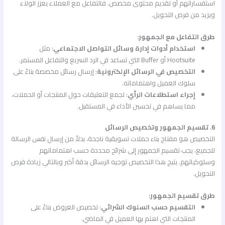
استفساراتهم أو تقديم محتوى مخصص. فالتفاعل مع العملاء يعزز الولاء
ويزيد من فرص التحويل.
طرق التفاعل مع الجمهور:
استخدام أدوات إدارة وسائل التواصل الاجتماعي
: مثل
Hootsuite أو Buffer التي تساعد في الرد السريع والتفاعل المستمر.
التخصيص في الرسائل الإلكترونية
: إرسال رسائل مخصصة بناءً على
سلوك العميل واهتماماته.
إجراء استطلاعات الرأي
: لجمع التعليقات حول المنتجات أو الحملات،
مما يساهم في تحسين الأداء في المستقبل.
6. تقسيم الجمهور وتخصيص الرسائل
التخصيص هو مفتاح بناء حملات تسويقية ناجحة، بدلاً من إرسال نفس الرسالة
للجميع، يجب تقسيم الجمهور إلى شرائح محددة حسب اهتماماتهم
وسلوكياتهم. يتيح هذا التخصيص توجيه الرسائل بدقة أكبر وبالتالي زيادة فرص
التحويل.
طرق تقسيم الجمهور:
التقسيم حسب السلوك الشرائي
: تخصيص العروض بناءً على
المنتجات التي اهتم بها العميل في الماضي.