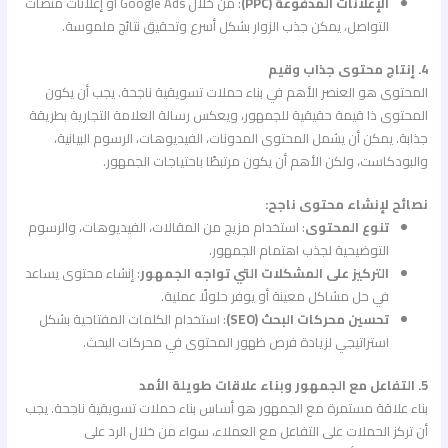
الإعلانات المدفوعة (PPC)
: من خلال Google Ads أو إعلانات منصات
التواصل، يمكن جذب الزوار بشكل أسرع وتحقيق نتائج ملموسة.
4. إنتاج محتوى جذاب وقيم
المحتوى هو العنصر الأهم في بناء حملات تسويقية ناجحة. يجب أن يكون
المحتوى ذا قيمة حقيقية للجمهور، ويعكس رسالة العلامة التجارية بطريقة
جذابة. يمكن أن يشمل المحتوى المدونات، الفيديوهات، الرسوم البيانية،
والبودكاست، ولكن الأهم أن يكون مرتبطًا باحتياجات الجمهور.
نصائح لإنشاء محتوى ناجح:
تنوع المحتوى
: استخدام مزيج من المقالات، الفيديوهات، والرسوم
التوضيحية لجذب اهتمام الجمهور.
التركيز على المشكلات التي تواجه الجمهور
: إنشاء محتوى يساعد
في حل مشاكل معينة أو يوفر حلولًا عملية.
تحسين محركات البحث (SEO)
: استخدام الكلمات المفتاحية بشكل
استراتيجي لزيادة فرص ظهور المحتوى في محركات البحث.
5. التفاعل مع الجمهور وبناء علاقات طويلة الأمد
بناء علاقة مستمرة مع الجمهور هو أساس بناء حملات تسويقية ناجحة. يجب
أن تركز الحملات على التفاعل مع العملاء، سواء من خلال الرد على