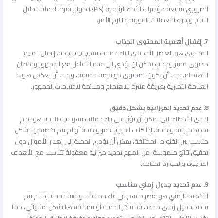
الضروري متابعة مؤشرات الأداء الرئيسية (KPIs) طوال فترة الحملة لتحليل
النتائج وإجراء التعديلات الفورية إذا لزم الأمر.
7. إغفال أهمية المحتوى الجذاب
المحتوى هو العنصر الأساسي لبناء حملات تسويقية ناجحة. إغفال تقديم
محتوى مميز وجذاب يمكن أن يؤدي إلى عدم التفاعل مع الجمهور وفقدان
الاهتمام. يجب أن يكون المحتوى ذو قيمة حقيقية، ويجب أن يعكس هوية
العلامة التجارية بطريقة مثيرة للاهتمام وملائمة لاحتياجات الجمهور.
8. عدم تحديد الميزانية بشكل دقيق
إحدى الأخطاء التي يمكن أن تؤثر على بناء حملات تسويقية ناجحة هو عدم
تحديد ميزانية واضحة. إذا كانت الميزانية غير واضحة أو لم يتم تخصيصها بشكل
مناسب بين القنوات المختلفة، يمكن أن تؤدي الحملة إلى إهدار الأموال دون
تحقيق نتائج ملموسة. من المهم تحديد ميزانية معقولة تتناسب مع الأهداف
المرجوة والموارد المتاحة.
9. عدم تحديد جدول زمني مناسب
التخطيط الزمني هو عنصر حاسم في بناء حملة تسويقية ناجحة. إذا لم يتم
تحديد جدول زمني محدد، قد تتأخر الحملة أو يتم تنفيذها بشكل عشوائي، مما