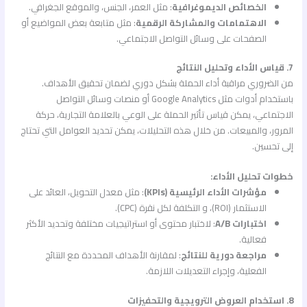
الخصائص الديموغرافية
: مثل العمر، الجنس، والموقع الجغرافي.
الاهتمامات والمشاركة الرقمية
: مثل متابعة بعض المواضيع أو
الصفحات على وسائل التواصل الاجتماعي.
7. قياس الأداء وتحليل النتائج
من الضروري مراقبة أداء الحملة بشكل دوري لضمان تحقيق الأهداف.
باستخدام أدوات مثل Google Analytics أو منصات وسائل التواصل
الاجتماعي، يمكن قياس تأثير الحملة على الوعي بالعلامة التجارية، حركة
المرور، والمبيعات. من خلال هذه التحليلات، يمكن تحديد العوامل التي تحتاج
إلى تحسين.
خطوات تحليل الأداء:
مؤشرات الأداء الرئيسية (KPIs)
: مثل معدل التحويل، العائد على
الاستثمار (ROI)، و التكلفة لكل نقرة (CPC).
اختبارات A/B
: لاختبار محتوى أو استراتيجيات مختلفة وتحديد الأكثر
فعالية.
مراجعة دورية للنتائج
: لمقارنة الأهداف المحددة مع النتائج
الفعلية، وإجراء التعديلات اللازمة.
8. استخدام العروض الترويجية والتحفيزات