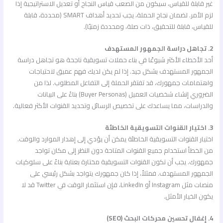
غير قابلة للقياس، سيكون من الصعب قياس النجاح أو تعديل الاستراتيجية إذا
لزم الأمر. لضمان نجاح الحملة، يجب تحديد أهداف SMART (محددة، قابلة
للقياس، قابلة للتحقيق، ذات صلة، ومحددة زمنيًا).
2. تجاهل دراسة الجمهور المستهدف
أحد الأخطاء الأكثر شيوعًا في بناء حملات تسويقية ناجحة هو تجاهل دراسة
الجمهور المستهدف بشكل جيد. إذا لم يكن لديك فهم عميق لاحتياجات
واهتمامات جمهورك، قد تفتقر الحملة إلى التفاعل المطلوب. لذا من
الضروري إنشاء شخصيات العميل (Buyer Personas) بناءً على البيانات
والدراسات، مما يساعدك على تخصيص الرسائل وتحديد القنوات الأكثر فعالية.
3. اختيار القنوات التسويقية الخاطئة
اختيار القنوات التسويقية الخاطئة يمكن أن يؤدي إلى إهدار الموارد والوقت.
من الخطأ استخدام جميع القنوات المتاحة دون النظر إلى مكان تواجد
جمهورك. يجب أن تكون القنوات التسويقية مختارة بعناية بناءً على سلوكيات
الجمهور المستهدف. فمثلاً، إذا كان جمهورك يتواجد بشكل رئيسي على
منصات مثل Instagram أو LinkedIn، فإن استثمار الوقت في Twitter قد لا
يكون الخيار الأمثل.
4. إغفال تحسين محركات البحث (SEO)