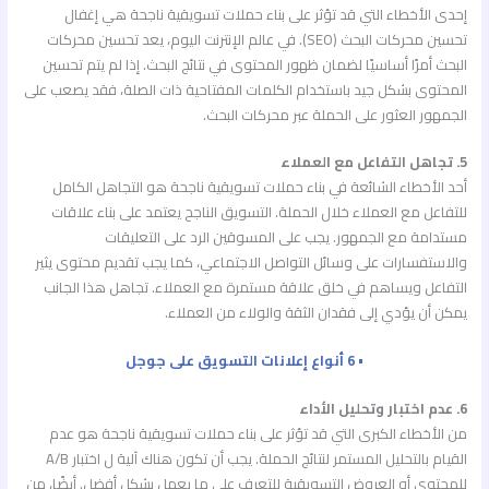
إحدى الأخطاء التي قد تؤثر على بناء حملات تسويقية ناجحة هي إغفال
تحسين محركات البحث (SEO). في عالم الإنترنت اليوم، يعد تحسين محركات
البحث أمرًا أساسيًا لضمان ظهور المحتوى في نتائج البحث. إذا لم يتم تحسين
المحتوى بشكل جيد باستخدام الكلمات المفتاحية ذات الصلة، فقد يصعب على
الجمهور العثور على الحملة عبر محركات البحث.
5. تجاهل التفاعل مع العملاء
أحد الأخطاء الشائعة في بناء حملات تسويقية ناجحة هو التجاهل الكامل
للتفاعل مع العملاء خلال الحملة. التسويق الناجح يعتمد على بناء علاقات
مستدامة مع الجمهور. يجب على المسوقين الرد على التعليقات
والاستفسارات على وسائل التواصل الاجتماعي، كما يجب تقديم محتوى يثير
التفاعل ويساهم في خلق علاقة مستمرة مع العملاء. تجاهل هذا الجانب
يمكن أن يؤدي إلى فقدان الثقة والولاء من العملاء.
• 6 أنواع إعلانات التسويق على جوجل
6. عدم اختبار وتحليل الأداء
من الأخطاء الكبرى التي قد تؤثر على بناء حملات تسويقية ناجحة هو عدم
القيام بالتحليل المستمر لنتائج الحملة. يجب أن تكون هناك آلية ل اختبار A/B
للمحتوى أو العروض التسويقية للتعرف على ما يعمل بشكل أفضل. أيضًا، من