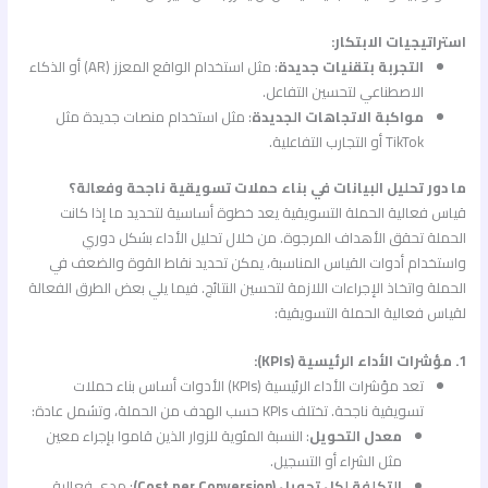
استراتيجيات الابتكار:
التجربة بتقنيات جديدة
: مثل استخدام الواقع المعزز (AR) أو الذكاء
الاصطناعي لتحسين التفاعل.
مواكبة الاتجاهات الجديدة
: مثل استخدام منصات جديدة مثل
TikTok أو التجارب التفاعلية.
ما دور تحليل البيانات في بناء حملات تسويقية ناجحة وفعالة؟
قياس فعالية الحملة التسويقية يعد خطوة أساسية لتحديد ما إذا كانت
الحملة تحقق الأهداف المرجوة. من خلال تحليل الأداء بشكل دوري
واستخدام أدوات القياس المناسبة، يمكن تحديد نقاط القوة والضعف في
الحملة واتخاذ الإجراءات اللازمة لتحسين النتائج. فيما يلي بعض الطرق الفعالة
لقياس فعالية الحملة التسويقية:
1. مؤشرات الأداء الرئيسية (KPIs):
تعد مؤشرات الأداء الرئيسية (KPIs) الأدوات أساس بناء حملات
تسويقية ناجحة. تختلف KPIs حسب الهدف من الحملة، وتشمل عادة:
معدل التحويل
: النسبة المئوية للزوار الذين قاموا بإجراء معين
مثل الشراء أو التسجيل.
التكلفة لكل تحويل (Cost per Conversion)
: مدى فعالية