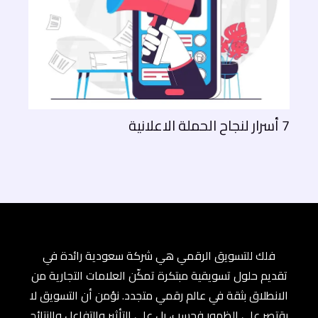
7 أسرار لنجاح الحملة الاعلانية
فلك للتسويق الرقمي هي شركة سعودية رائدة في
تقديم حلول تسويقية مبتكرة تمكّن العلامات التجارية من
الانطلاق بثقة في عالم رقمي متجدد. نؤمن أن التسويق لا
يقتصر على الظهور فحسب، بل على التأثير والتفاعل والنتائج