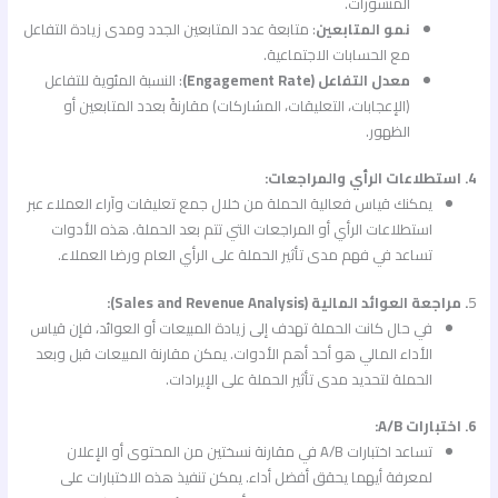
المنشورات.
نمو المتابعين
: متابعة عدد المتابعين الجدد ومدى زيادة التفاعل
مع الحسابات الاجتماعية.
معدل التفاعل (Engagement Rate)
: النسبة المئوية للتفاعل
(الإعجابات، التعليقات، المشاركات) مقارنةً بعدد المتابعين أو
الظهور.
4. استطلاعات الرأي والمراجعات:
يمكنك قياس فعالية الحملة من خلال جمع تعليقات وآراء العملاء عبر
استطلاعات الرأي أو المراجعات التي تتم بعد الحملة. هذه الأدوات
تساعد في فهم مدى تأثير الحملة على الرأي العام ورضا العملاء.
5
. مراجعة العوائد المالية (Sales and Revenue Analysis):
في حال كانت الحملة تهدف إلى زيادة المبيعات أو العوائد، فإن قياس
الأداء المالي هو أحد أهم الأدوات. يمكن مقارنة المبيعات قبل وبعد
الحملة لتحديد مدى تأثير الحملة على الإيرادات.
6. اختبارات A/B:
تساعد اختبارات A/B في مقارنة نسختين من المحتوى أو الإعلان
لمعرفة أيهما يحقق أفضل أداء. يمكن تنفيذ هذه الاختبارات على