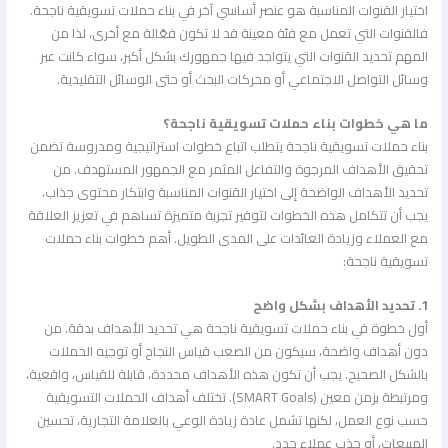
اختيار القنوات المناسبة هو عنصر أساسي آخر في بناء حملات تسويقية ناجحة.
فالقنوات التي تعمل مع فئة معينة قد لا تكون فعّالة مع أخرى، لذا من
المهم تحديد القنوات التي يتواجد فيها جمهورك بشكل أكبر، سواء كانت عبر
وسائل التواصل الاجتماعي أو محركات البحث أو حتى الوسائل التقليدية.
ما هي خطوات بناء حملات تسويقية ناجحة؟
بناء حملات تسويقية ناجحة يتطلب اتباع خطوات استراتيجية ومدروسة تضمن
تحقيق الأهداف المرجوة والتفاعل المثمر مع الجمهور المستهدف. من
تحديد الأهداف الواضحة إلى اختيار القنوات المناسبة وابتكار محتوى جذاب،
يجب أن تتكامل هذه الخطوات لتوفير تجربة متميزة تساهم في تعزيز العلاقة
مع العملاء وزيادة العائدات على المدى الطويل. أهم خطوات بناء حملات
تسويقية ناجحة:
1. تحديد الأهداف بشكل واضح
أول خطوة في بناء حملات تسويقية ناجحة هي تحديد الأهداف بدقة. من
دون أهداف واضحة، سيكون من الصعب قياس النجاح أو توجيه الحملات
بالشكل الصحيح. يجب أن تكون هذه الأهداف محددة، قابلة للقياس، واقعية،
ومرتبطة بزمن معين (SMART Goals). تختلف أهداف الحملات التسويقية
حسب نوع العمل، لكنها تشمل عادة زيادة الوعي بالعلامة التجارية، تحسين
المبيعات، أو جذب عملاء جدد.