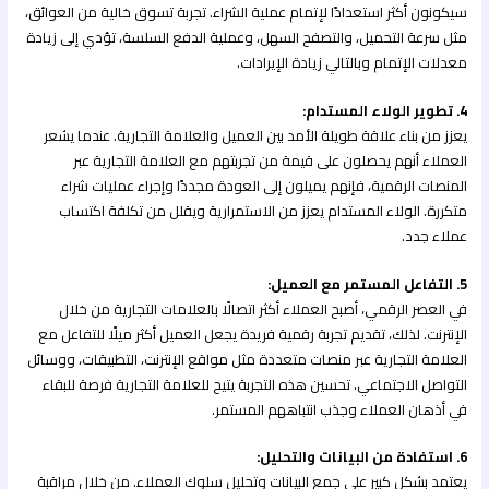
سيكونون أكثر استعدادًا لإتمام عملية الشراء. تجربة تسوق خالية من العوائق،
مثل سرعة التحميل، والتصفح السهل، وعملية الدفع السلسة، تؤدي إلى زيادة
معدلات الإتمام وبالتالي زيادة الإيرادات.
4. تطوير الولاء المستدام:
يعزز من بناء علاقة طويلة الأمد بين العميل والعلامة التجارية. عندما يشعر
العملاء أنهم يحصلون على قيمة من تجربتهم مع العلامة التجارية عبر
المنصات الرقمية، فإنهم يميلون إلى العودة مجددًا وإجراء عمليات شراء
متكررة. الولاء المستدام يعزز من الاستمرارية ويقلل من تكلفة اكتساب
عملاء جدد.
5. التفاعل المستمر مع العميل:
في العصر الرقمي، أصبح العملاء أكثر اتصالًا بالعلامات التجارية من خلال
الإنترنت. لذلك، تقديم تجربة رقمية فريدة يجعل العميل أكثر ميلًا للتفاعل مع
العلامة التجارية عبر منصات متعددة مثل مواقع الإنترنت، التطبيقات، ووسائل
التواصل الاجتماعي. تحسين هذه التجربة يتيح للعلامة التجارية فرصة للبقاء
في أذهان العملاء وجذب انتباههم المستمر.
6. استفادة من البيانات والتحليل:
يعتمد بشكل كبير على جمع البيانات وتحليل سلوك العملاء. من خلال مراقبة