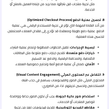
مثل تجربة منتجات قبل شرائها، مما يزيد من ارتباط العميل بالمنتج أو
الخدمة.
8. تحسين عملية الدفع (Optimized Checkout Process)
من أحد النقاط المهمة التي تؤثر في تجربة المستخدم الرقمي هي عملية
الدفع. عملية دفع طويلة ومعقدة قد تؤدي إلى فقدان العملاء المحتملين.
لتحسين هذه العملية:
تبسيط الإجراءات:
تقليل الخطوات المطلوبة لإتمام عملية الشراء.
خيارات دفع متعددة:
تقديم خيارات دفع متنوعة مثل البطاقات
الائتمانية، والمحافظ الرقمية، والدفع عند التسليم.
الأمان:
ضمان أن عملية الدفع آمنة وتحترم خصوصية العملاء.
9. التفاعل عبر المحتوى المرئي (Visual Content Engagement)
المحتوى المرئي مثل الصور والفيديوهات يساهم في جذب انتباه
المستخدمين وتحسين تجربتهم. لذا، من الضروري:
استخدام صور عالية الجودة:
يجب أن تكون الصور جذابة وواضحة
لتوضيح المنتجات أو الخدمات.
مقاطع الفيديو التوضيحية:
تقديم فيديوهات تعزز من تجربة