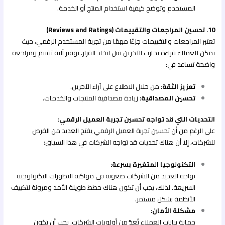
المستخدم وتوضح كيفية استخدام المنتج أو الخدمة.
10. تحسين المراجعات والتقييمات (Reviews and Ratings)
تعتبر المراجعات والتقييمات جزءًا مهمًا من تجربة المستخدم الرقمي، حيث
يمكن للعملاء قراءة تجارب الآخرين قبل اتخاذ القرار. توفير آلية تقييم ومراجعة
واضحة تساعد في:
تعزيز الثقة:
من خلال الاطلاع على آراء الآخرين.
تحسين المصداقية:
زيادة مصداقية المنتجات والخدمات.
التحديات التي قد تواجه تحسين تجربة العميل الرقمي:
على الرغم من أن تحسين تجربة العميل الرقمي يفتح العديد من الفرص
للشركات، إلا أن هناك تحديات قد تواجه الشركات في هذا السياق:
التكنولوجيا المتغيرة بسرعة:
يواجه العديد من الشركات صعوبة في مواكبة التطورات التكنولوجية
السريعة. لذلك، يجب أن تكون هناك خطط طويلة الأمد ومرونة لتكييف
الأنظمة بشكل مستمر.
مشكلة الأمان:
حماية بيانات العملاء تُعدُّ من أولويات الشركات. يجب أن تكون