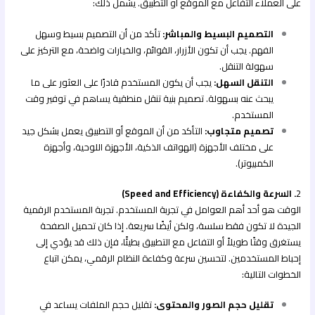
على العملاء التفاعل مع الموقع أو التطبيق. يشمل ذلك:
التصميم البسيط والمباشر:
تأكد من أن التصميم بسيط وسهل
الفهم. يجب أن تكون الأزرار، القوائم، والخيارات واضحة، مع التركيز على
سهولة التنقل.
التنقل السهل:
يجب أن يكون المستخدم قادرًا على العثور على ما
يبحث عنه بسهولة. تصميم بنية تنقل منطقية يساهم في توفير وقت
المستخدم.
تصميم متجاوب:
التأكد من أن الموقع أو التطبيق يعمل بشكل جيد
على مختلف الأجهزة (الهواتف الذكية، الأجهزة اللوحية، وأجهزة
الكمبيوتر).
2
. السرعة والكفاءة (Speed and Efficiency)
الوقت هو أحد أهم العوامل في تجربة المستخدم. تجربة المستخدم الرقمية
الجيدة لا تكون فقط سلسة، ولكن أيضًا سريعة. إذا كان تحميل الصفحة
يستغرق وقتًا طويلاً أو التفاعل مع التطبيق بطيئًا، فإن ذلك قد يؤدي إلى
إحباط المستخدمين. لتحسين سرعة وكفاءة النظام الرقمي، يمكن اتباع
الخطوات التالية:
تقليل حجم الصور والمحتوى:
تقليل حجم الملفات يساعد في