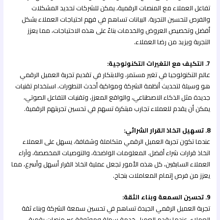
تفاعل العملاء مع المنصات الرقمية، يمكن للشركات تحديد المشكلات
والفرص لتحسين التجربة. البيانات تساهم في فهم احتياجات العملاء بشكل
أفضل وتخصيص العروض والخدمات بناءً على هذه الاحتياجات، مما يعزز
التجربة ويزيد من رضا العملاء.
7. التكيف مع التغيرات التكنولوجية:
عالم التكنولوجيا في تغير مستمر، والابتكار في تقديم تجربة العميل الرقمي
هو وسيلة لتحديث أنظمة الشركة ومواكبة أحدث التطورات. استخدام تقنيات
جديدة مثل الذكاء الاصطناعي، والواقع المعزز، وتقنيات التفاعل الصوتي،
يمكن أن يقدم للعملاء تجارب مبتكرة تسهم في تحسين تجربتهم الرقمية.
8. تسهيل اتخاذ القرار الشرائي:
عندما تكون تجربة العميل الرقمي متكاملة وشفافة، يسهل على العملاء
اتخاذ قرارات شراء أفضل. المعلومات الواضحة، والتوصيات المخصصة، وآراء
العملاء السابقين، كل هذه الأمور تجعل عملية اتخاذ القرار أسهل وأسرع، مما
يعزز من فرص إتمام المعاملات بنجاح.
9. تحسين السمعة وبناء الثقة:
تجربة العميل الرقمي الجيدة تساهم في تحسين سمعة الشركة وبناء ثقة
العملاء. عندما يقدم العميل خدمة سهلة وموثوقة عبر منصات رقمية،