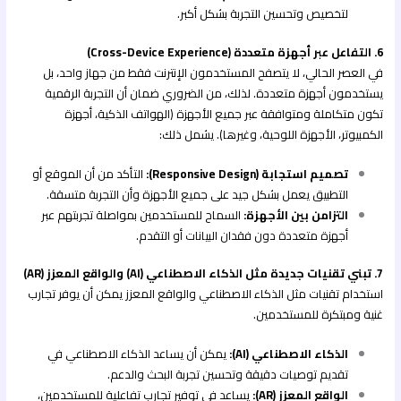
لتخصيص وتحسين التجربة بشكل أكبر.
6. التفاعل عبر أجهزة متعددة (Cross-Device Experience)
في العصر الحالي، لا يتصفح المستخدمون الإنترنت فقط من جهاز واحد، بل
يستخدمون أجهزة متعددة. لذلك، من الضروري ضمان أن التجربة الرقمية
تكون متكاملة ومتوافقة عبر جميع الأجهزة (الهواتف الذكية، أجهزة
الكمبيوتر، الأجهزة اللوحية، وغيرها). يشمل ذلك:
تصميم استجابة (Responsive Design):
التأكد من أن الموقع أو
التطبيق يعمل بشكل جيد على جميع الأجهزة وأن التجربة متسقة.
التزامن بين الأجهزة:
السماح للمستخدمين بمواصلة تجربتهم عبر
أجهزة متعددة دون فقدان البيانات أو التقدم.
7. تبني تقنيات جديدة مثل الذكاء الاصطناعي (AI) والواقع المعزز (AR)
استخدام تقنيات مثل الذكاء الاصطناعي والواقع المعزز يمكن أن يوفر تجارب
غنية ومبتكرة للمستخدمين.
الذكاء الاصطناعي (AI):
يمكن أن يساعد الذكاء الاصطناعي في
تقديم توصيات دقيقة وتحسين تجربة البحث والدعم.
الواقع المعزز (AR):
يساعد في توفير تجارب تفاعلية للمستخدمين،