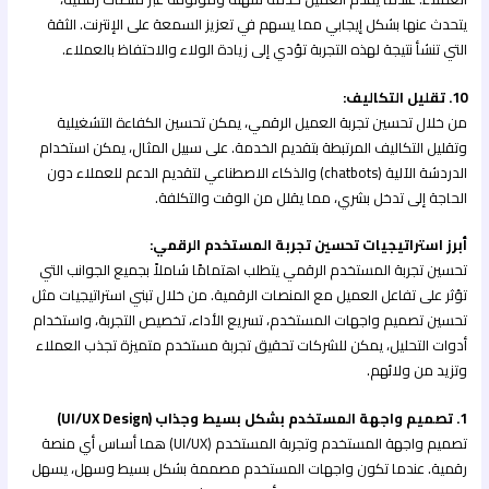
يتحدث عنها بشكل إيجابي مما يسهم في تعزيز السمعة على الإنترنت. الثقة
التي تنشأ نتيجة لهذه التجربة تؤدي إلى زيادة الولاء والاحتفاظ بالعملاء.
10. تقليل التكاليف:
من خلال تحسين تجربة العميل الرقمي، يمكن تحسين الكفاءة التشغيلية
وتقليل التكاليف المرتبطة بتقديم الخدمة. على سبيل المثال، يمكن استخدام
الدردشة الآلية (chatbots) والذكاء الاصطناعي لتقديم الدعم للعملاء دون
الحاجة إلى تدخل بشري، مما يقلل من الوقت والتكلفة.
أبرز استراتيجيات تحسين تجربة المستخدم الرقمي:
تحسين تجربة المستخدم الرقمي يتطلب اهتمامًا شاملاً بجميع الجوانب التي
تؤثر على تفاعل العميل مع المنصات الرقمية. من خلال تبني استراتيجيات مثل
تحسين تصميم واجهات المستخدم، تسريع الأداء، تخصيص التجربة، واستخدام
أدوات التحليل، يمكن للشركات تحقيق تجربة مستخدم متميزة تجذب العملاء
وتزيد من ولائهم.
1. تصميم واجهة المستخدم بشكل بسيط وجذاب (UI/UX Design)
تصميم واجهة المستخدم وتجربة المستخدم (UI/UX) هما أساس أي منصة
رقمية. عندما تكون واجهات المستخدم مصممة بشكل بسيط وسهل، يسهل