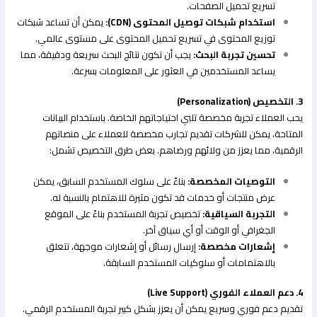
تسريع تحميل الصفحات.
استخدام شبكات توصيل المحتوى (CDN):
يمكن أن تساعد شبكات
توزيع المحتوى في تسريع تحميل المحتوى على مستوى عالمي.
تحسين تجربة البحث:
يجب أن تكون نتائج البحث سريعة ودقيقة، مما
يساعد المستخدمين في العثور على المعلومات بسرعة.
3. التخصيص (Personalization)
يحب العملاء تجربة مخصصة تلبي احتياجاتهم الخاصة. باستخدام البيانات
المتاحة، يمكن للشركات تقديم تجارب مخصصة للعملاء على منصاتهم
الرقمية، مما يعزز من ولائهم ورضاهم. بعض طرق التخصيص تشمل:
التوصيات المخصصة:
بناءً على سلوك المستخدم السابق، يمكن
عرض منتجات أو خدمات قد تكون مثيرة للاهتمام بالنسبة له.
التجربة السياقية:
تخصيص تجربة المستخدم بناءً على الموقع
الجغرافي أو الوقت أو أي سياق آخر.
إشعارات مخصصة:
إرسال رسائل أو إشعارات موجهة، تتعلق
بالاهتمامات أو سلوكيات المستخدم السابقة.
4. دعم العملاء الفوري (Live Support)
تقديم دعم فوري وسريع يمكن أن يعزز بشكل كبير تجربة المستخدم الرقمي.