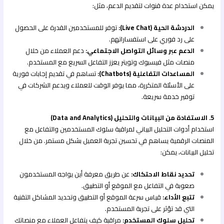
يمكن استخدام عدة قنوات لتقديم الدعم، مثل:
الدردشة الحية (Live Chat):
توفر للمستخدمين القدرة على الحصول
على رد فوري على استفساراتهم.
الدعم عبر وسائل التواصل الاجتماعي:
دعم العملاء من خلال
منصات مثل فيسبوك وتويتر يعزز التفاعل السريع مع المستخدم.
المساعدات التفاعلية (Chatbots):
تساهم في تقديم إجابات فورية
على الأسئلة المتكررة، مما يوفر الوقت للعملاء ويدعم الشركات في
توفير خدمة سريعة.
5. الاستفادة من البيانات والتحليل (Data and Analytics)
استخدام أدوات التحليل البياني لمراقبة سلوك المستخدمين والتفاعل مع
المنصات الرقمية يساهم في تحسين تجربة العميل بشكل مستمر. من خلال
تحليل البيانات، يمكن:
تحديد نقاط الاحتكاك:
عن طريق معرفة أين يواجه المستخدمون
صعوبة في التفاعل مع الموقع أو التطبيق.
تتبع الأداء:
قياس سرعة الموقع أو التطبيق وتحديد المشاكل التقنية
التي قد تؤثر على تجربة المستخدم.
تحليل سلوك المستخدم:
مراقبة كيف يتفاعل العملاء مع منصاتك