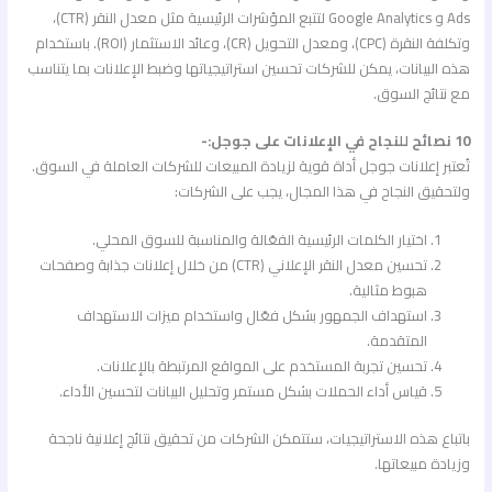
Ads و Google Analytics لتتبع المؤشرات الرئيسية مثل معدل النقر (CTR)،
وتكلفة النقرة (CPC)، ومعدل التحويل (CR)، وعائد الاستثمار (ROI). باستخدام
هذه البيانات، يمكن للشركات تحسين استراتيجياتها وضبط الإعلانات بما يتناسب
مع نتائج السوق.
10 نصائح للنجاح في الإعلانات على جوجل:-
تُعتبر إعلانات جوجل أداة قوية لزيادة المبيعات للشركات العاملة في السوق.
ولتحقيق النجاح في هذا المجال، يجب على الشركات:
اختيار الكلمات الرئيسية الفعّالة والمناسبة للسوق المحلي.
تحسين معدل النقر الإعلاني (CTR) من خلال إعلانات جذابة وصفحات
هبوط مثالية.
استهداف الجمهور بشكل فعّال واستخدام ميزات الاستهداف
المتقدمة.
تحسين تجربة المستخدم على المواقع المرتبطة بالإعلانات.
قياس أداء الحملات بشكل مستمر وتحليل البيانات لتحسين الأداء.
باتباع هذه الاستراتيجيات، ستتمكن الشركات من تحقيق نتائج إعلانية ناجحة
وزيادة مبيعاتها.