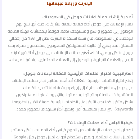
الإنترنت وزيادة مبيعاتها
أهمية إنشاء
حملة اعلانات جوجل
في السعودية:-
تُعتبر الإعلانات على جوجل أداة فعّالة للغاية للشركات، حيث أنها تتيح لهم
الوصول إلى جمهور واسع ومستهدف بدقة. فوفقاً لإحصائيات الهيئة العامة
للإحصاء في السعودية، فإن نسبة استخدام الإنترنت تصل إلى 93% من إجمالي
السكان، مما يعني أن غالبية المستهلكين السعوديين يستخدمون محرك بحث
جوجل بشكل يومي. لذلك، تُعتبر حملات الإعلانات على جوجل أداة قوية لبناء
الوعي بالعلامة التجارية، والوصول إلى العملاء المحتملين، وتحفيز المبيعات.
استراتيجية اختيار الكلمات الرئيسية الفعّالة لإعلانات جوجل:
يُعتبر اختيار الكلمات الرئيسية الفعّالة أحد أهم مفاتيح نجاح حملات الإعلانات
على جوجل. فالشركات بحاجة إلى إجراء بحوث شاملة لتحديد الكلمات
المفتاحية ذات الصلة بمنتجاتها وخدماتها، والتي يبحث عنها المستهلكون
بشكل متكرر. كما يجب التركيز على الكلمات الرئيسية طويلة الذيل (Long-tail
keywords) التي تتميز بمنافسة أقل ولكنها أكثر استهدافاً لجمهور محدد.
كيفية قياس أداء حملات الإعلانات؟
لضمان نجاح حملات الإعلانات، من المهم قياس أداء الحملات بشكل مستمر
وتحليل البيانات المتاحة. ويمكن استخدام أدوات تحليل جوجل مثل Google