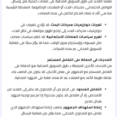
تعتمد العديد من طرق التسويق المجانية على منصات خارجية مثل وسائل
التواصل الاجتماعي، محركات البحث أو المنتديات الإلكترونية. المشكلة الرئيسية
هنا هي أنك لا تملك التحكم الكامل في هذه المنصات.
تغيرات خوارزميات محركات البحث
: قد تؤدي تغييرات في
خوارزميات محركات البحث إلى تراجع ظهور موقعك في نتائج البحث.
تغيير سياسات المنصات الاجتماعية
: قد تتغير سياسات منصات
مثل فيسبوك وإنستجرام بمرور الوقت، مما قد يؤثر سلبًا على فعالية
التسويق المجاني عبر هذه الشبكات.
التحديات في الحفاظ على التفاعل المستمر
من التحديات الأخرى المرتبطة بـ طرق التسويق المجانية هو الحفاظ على
التفاعل المستمر مع الجمهور. في بعض الأحيان، قد يكون من الصعب بناء
علاقة طويلة الأمد مع العملاء عند الاعتماد فقط على الجهود المجانية.
التفاعل المحدود
: على الرغم من أن المحتوى قد يصل إلى العديد من
الأشخاص، إلا أن التفاعل قد يكون محدودًا إذا لم يتم توجيه الجهود
بشكل صحيح.
إعادة استهداف الجمهور
: يصعب إعادة استهداف الجمهور الذي
تفاعل مع المحتوى المجاني، مما يقلل من فعالية الرسائل