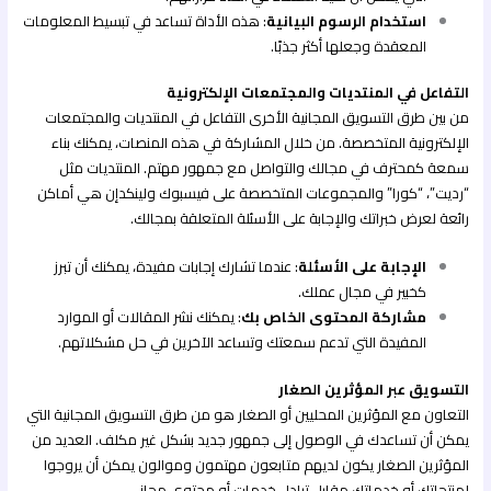
استخدام الرسوم البيانية
: هذه الأداة تساعد في تبسيط المعلومات
المعقدة وجعلها أكثر جذبًا.
التفاعل في المنتديات والمجتمعات الإلكترونية
من بين طرق التسويق المجانية الأخرى التفاعل في المنتديات والمجتمعات
الإلكترونية المتخصصة. من خلال المشاركة في هذه المنصات، يمكنك بناء
سمعة كمحترف في مجالك والتواصل مع جمهور مهتم. المنتديات مثل
“رديت”، “كورا” والمجموعات المتخصصة على فيسبوك ولينكدإن هي أماكن
رائعة لعرض خبراتك والإجابة على الأسئلة المتعلقة بمجالك.
الإجابة على الأسئلة
: عندما تشارك إجابات مفيدة، يمكنك أن تبرز
كخبير في مجال عملك.
مشاركة المحتوى الخاص بك
: يمكنك نشر المقالات أو الموارد
المفيدة التي تدعم سمعتك وتساعد الآخرين في حل مشكلاتهم.
التسويق عبر المؤثرين الصغار
التعاون مع المؤثرين المحليين أو الصغار هو من طرق التسويق المجانية التي
يمكن أن تساعدك في الوصول إلى جمهور جديد بشكل غير مكلف. العديد من
المؤثرين الصغار يكون لديهم متابعون مهتمون وموالون يمكن أن يروجوا
لمنتجاتك أو خدماتك مقابل تبادل خدمات أو محتوى مجاني.