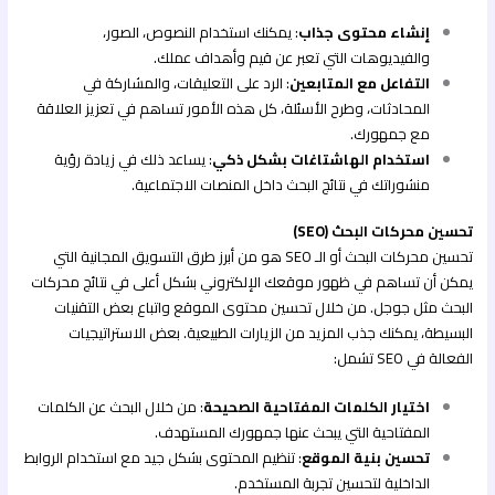
إنشاء محتوى جذاب
: يمكنك استخدام النصوص، الصور،
والفيديوهات التي تعبر عن قيم وأهداف عملك.
التفاعل مع المتابعين
: الرد على التعليقات، والمشاركة في
المحادثات، وطرح الأسئلة، كل هذه الأمور تساهم في تعزيز العلاقة
مع جمهورك.
استخدام الهاشتاغات بشكل ذكي
: يساعد ذلك في زيادة رؤية
منشوراتك في نتائج البحث داخل المنصات الاجتماعية.
تحسين محركات البحث (SEO)
تحسين محركات البحث أو الـ SEO هو من أبرز طرق التسويق المجانية التي
يمكن أن تساهم في ظهور موقعك الإلكتروني بشكل أعلى في نتائج محركات
البحث مثل جوجل. من خلال تحسين محتوى الموقع واتباع بعض التقنيات
البسيطة، يمكنك جذب المزيد من الزيارات الطبيعية. بعض الاستراتيجيات
الفعالة في SEO تشمل:
اختيار الكلمات المفتاحية الصحيحة
: من خلال البحث عن الكلمات
المفتاحية التي يبحث عنها جمهورك المستهدف.
تحسين بنية الموقع
: تنظيم المحتوى بشكل جيد مع استخدام الروابط
الداخلية لتحسين تجربة المستخدم.