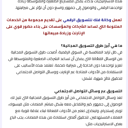
هذه الاستراتيجيات بذكاء، يمكن للمشاريع الصغيرة والمتوسطة زيادة
تواجدها الرقمي والوصول إلى جمهور واسع دون أن تؤثر على ميزانيتها.
تعمل
وكالة فلك للتسويق الرقمي
على تقديم مجموعة من الخدمات
المتنوعة التي تساعد الشركات والمؤسسات على بناء حضور قوي على
الإنترنت وزيادة مبيعاتها
ما هي أبرز طرق التسويق المجانية؟
في ظل تزايد المنافسة في السوق الرقمية، أصبحت طرق التسويق المجانية
من الوسائل الفعّالة التي يمكن أن تساعد الشركات الصغيرة والمتوسطة في
تعزيز تواجدها دون الحاجة إلى ميزانية ضخمة. تعتمد هذه الأساليب على
الاستفادة من الأدوات المتاحة عبر الإنترنت ووسائل التواصل الاجتماعي
لتحقيق نتائج مبهرة. تشمل:
التسويق عبر وسائل التواصل الاجتماعي
تعد وسائل التواصل الاجتماعي من أبرز طرق التسويق المجانية التي تتيح لك
الوصول إلى جمهور كبير والتفاعل معه بشكل مباشر. المنصات مثل فيسبوك،
تويتر، إنستجرام، ولينكدإن تعتبر من الأدوات الفعالة لبناء علاقة قوية مع
العملاء المستهدفين. لتحقيق أقصى استفادة من هذه المنصات، يجب اتباع
بعض الاستراتيجيات مثل: