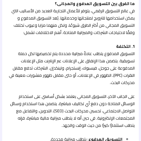
ما الفرق بين التسويق المدفوع والمجانى؟
في عالم التسويق الرقمي، يتوفر للأعمال التجارية العديد من الأساليب التي
يمكن استخدامها للترويج لمنتجاتها وخدماتها. يُعد التسويق المدفوع و
التسويق المجاني من أكثر الطرق شيوعًا، ولكل منهما مزايا وعيوب تختلف
وفقًا لاحتياجات الشركات والميزانية المتاحة. أهم الاختلافات تشمل:
1. التكلفة
التسويق المدفوع يتطلب عادةً ميزانية محددة يتم تخصيصها لكل حملة
تسويقية. يتضمن هذا الإنفاق على الإعلانات عبر الإنترنت مثل الإعلانات
المدفوعة على جوجل، فيسبوك، إنستجرام، ولينكدإن. الشركات تدفع مقابل
النقرات (PPC)، الظهور في الإعلانات، أو حتى مقابل ظهور منشورات معينة في
محركات البحث.
على الجانب الآخر، التسويق المجاني يعتمد بشكل أساسي على استخدام
الوسائل المتاحة دون دفع أي تكاليف مباشرة. يتضمن هذا استخدام وسائل
التواصل الاجتماعي، تحسين محركات البحث (SEO)، التدوين، والتفاعل مع
المجتمعات الإلكترونية. في حين أنه لا يتطلب ميزانية مالية مباشرة، فإنه
يتطلب استثمارًا كبيرًا من حيث الوقت والجهد.
التسويق المدفوع
: يتطلب ميزانية محددة.