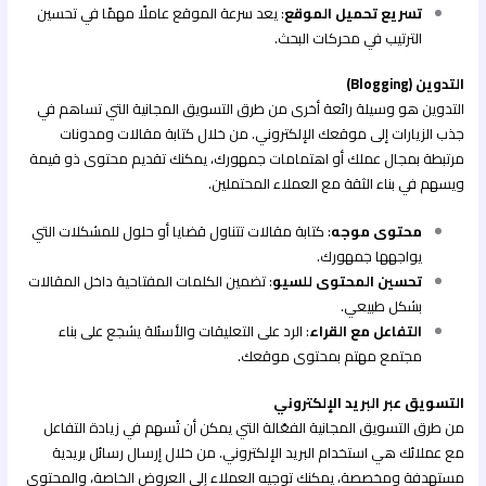
تسريع تحميل الموقع
: يعد سرعة الموقع عاملًا مهمًا في تحسين
الترتيب في محركات البحث.
التدوين (Blogging)
التدوين هو وسيلة رائعة أخرى من طرق التسويق المجانية التي تساهم في
جذب الزيارات إلى موقعك الإلكتروني. من خلال كتابة مقالات ومدونات
مرتبطة بمجال عملك أو اهتمامات جمهورك، يمكنك تقديم محتوى ذو قيمة
ويسهم في بناء الثقة مع العملاء المحتملين.
محتوى موجه
: كتابة مقالات تتناول قضايا أو حلول للمشكلات التي
يواجهها جمهورك.
تحسين المحتوى للسيو
: تضمين الكلمات المفتاحية داخل المقالات
بشكل طبيعي.
التفاعل مع القراء
: الرد على التعليقات والأسئلة يشجع على بناء
مجتمع مهتم بمحتوى موقعك.
التسويق عبر البريد الإلكتروني
من طرق التسويق المجانية الفعّالة التي يمكن أن تُسهم في زيادة التفاعل
مع عملائك هي استخدام البريد الإلكتروني. من خلال إرسال رسائل بريدية
مستهدفة ومخصصة، يمكنك توجيه العملاء إلى العروض الخاصة، والمحتوى