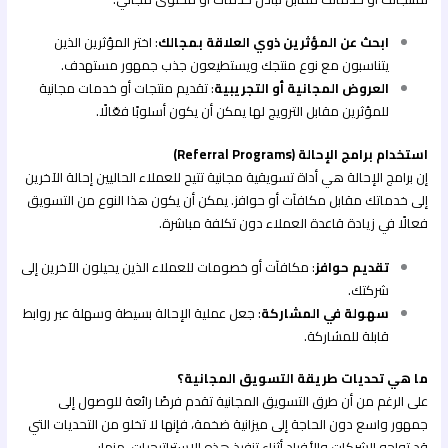
ابحث عن المؤثرين ذوي العلاقة بمجالك
: اختر المؤثرين الذين
يتناسبون مع نوع منتجك ويستطيعون جذب جمهور مستهدف.
العروض المجانية أو التجريبية
: تقديم منتجات أو خدمات مجانية
للمؤثرين مقابل الترويج لها يمكن أن يكون أسلوبًا فعّالًا.
استخدام برامج الإحالة (Referral Programs)
إن برامج الإحالة هي أداة تسويقية مجانية تتيح للعملاء الحاليين إحالة الآخرين
إلى خدماتك مقابل مكافآت أو حوافز. يمكن أن يكون هذا النوع من التسويق
فعالًا في زيادة قاعدة العملاء دون تكلفة مباشرة.
تقديم حوافز
: مكافآت أو خصومات للعملاء الذين يحيلون الآخرين إلى
شركتك.
سهولة في المشاركة
: جعل عملية الإحالة بسيطة وسهلة عبر روابط
قابلة للمشاركة.
ما هي تحديات طريقة التسويق المجانية؟
على الرغم من أن طرق التسويق المجانية تقدم فرصًا رائعة للوصول إلى
جمهور واسع دون الحاجة إلى ميزانية ضخمة، فإنها لا تخلو من التحديات التي
قد تواجه الشركات والأفراد أثناء تنفيذ هذه الاستراتيجيات. منها: