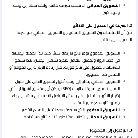
التسويق المجاني
: لا يتطلب ميزانية مالية، ولكنه يحتاج إلى وقت
وجهد كبير.
2. السرعة في الحصول على النتائج
من أبرز الاختلافات بين التسويق المدفوع و التسويق المجاني هو سرعة
الحصول على النتائج.
التسويق المدفوع يوفر نتائج سريعة نسبيًا، حيث تبدأ الحملة الإعلانية
في جذب الزوار وتحقيق التفاعل بمجرد تشغيل الإعلان. هذا يسمح
للشركات بالحصول على نتائج فورية، مثل زيادة الزيارات إلى الموقع أو
التفاعل مع الجمهور.
التسويق المجاني يحتاج إلى وقت أطول لتحقيق النتائج. على سبيل
المثال، تحسين محركات البحث (SEO) يمكن أن يستغرق أشهرًا ليبدأ في
إظهار التأثير، والتفاعل على وسائل التواصل الاجتماعي يحتاج إلى بناء
جمهور ثابت مع مرور الوقت.
التسويق المدفوع
: نتائج سريعة وفعالة على المدى القصير.
التسويق المجاني
: يتطلب وقتًا طويلاً لبناء نتائج مستدامة.
3. الوصول إلى الجمهور
يتميز التسويق المدفوع بقدرته على الوصول إلى جمهور محدد بسرعة