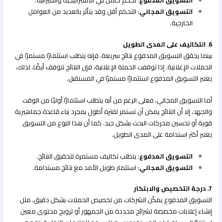
التسويق المدفوع
: تحكم كامل في الاستراتيجية والميزانية.
التسويق المجاني
: التحكم أقل وقد يتأثر بالعديد من العوامل
الخارجية.
6. التكاليف على المدى الطويل
بينما يحقق التسويق المدفوع نتائج سريعة، فإنه يتطلب استثمارًا مستمرًا في
الحملات الإعلانية. إذا توقفت الحملة الإعلانية، فإن النتائج تتوقف أيضًا. لذلك،
يعتبر التسويق المدفوع استثمارًا مستمرًا في المستقبل.
أما التسويق المجاني، فعلى الرغم من أنه يتطلب استثمارًا أوليًا من الوقت
والجهد، إلا أن النتائج يمكن أن تستمر لفترة أطول بمجرد بناء قاعدة جماهيرية
قوية أو تحسين محركات البحث بشكل جيد. كما أن هذا النوع من التسويق
يعتبر أكثر استدامة على المدى الطويل.
التسويق المدفوع
: يتطلب تكاليف مستمرة لتحقيق النتائج.
التسويق المجاني
: استثمار طويل الأمد مع نتائج مستدامة.
7. درجة التخصيص والابتكار
التسويق المدفوع يمكّن الشركات من تخصيص الحملات بشكل دقيق، مثل
إنشاء إعلانات مخصصة لشرائح محددة من الجمهور أو ترويج محتوى معين