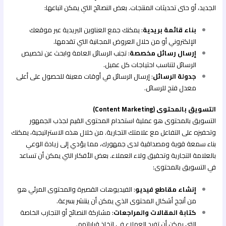
الجديد، أو حتى تحديثات المنتجات. بعض النصائح التي يمكن اتباعها:
بناء قائمة بريدية
: يمكنك جمع العناوين البريدية عبر موقعك
الإلكتروني أو من خلال العروض المجانية التي تقدمها.
إرسال رسائل مخصصة
: تجنب الرسائل العامة وابحث عن تخصيص
الرسائل لتناسب احتياجات كل عميل.
جدولة الرسائل
: إرسال الرسائل في أوقات معينة للحصول على أعلى
معدل فتح للرسائل.
التسويق بالمحتوى (Content Marketing)
التسويق بالمحتوى هو عملية استخدام المحتوى القيم لجذب الجمهور
وتحفيزه على التفاعل مع علامتك التجارية. من خلال هذه الاستراتيجية، يمكنك
بناء سمعة قوية ومصداقية لدى جمهورك، مما يؤدي إلى زيادة الوعي
بالعلامة التجارية وتحقيق ولاء العملاء. بعض الأفكار التي يمكن أن تساعد
في التسويق بالمحتوى:
إنشاء مقاطع فيديو
: الفيديوهات القصيرة والمحتوى المرئي هو
من أنجح أشكال المحتوى الذي يمكن أن ينتشر بسرعة.
كتابة المقالات والمراجعات
: مشاركة النصائح أو التجارب الخاصة
التي يمكن أن تفيد العملاء في اتخاذ قراراتهم.