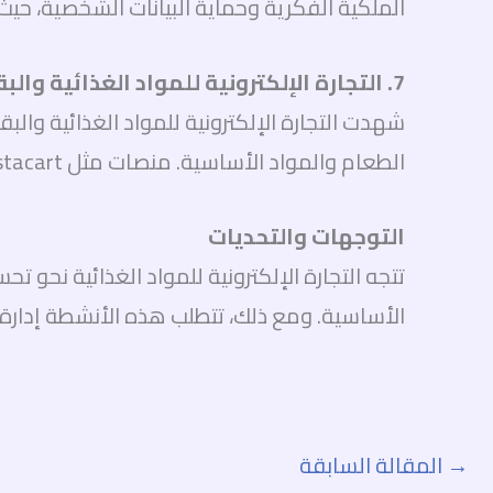
الملكية الفكرية وحماية البيانات الشخصية، ح
7. التجارة الإلكترونية للمواد الغذائية والبقالة
شهدت التجارة الإلكترونية للمواد الغذائية والبق
الطعام والمواد الأساسية. منصات مثل Instacart و FreshDirect تقدم تجربة مريحة لشراء المواد الغذائية وتوصيلها إلى المنازل.
التوجهات والتحديات
تتجه التجارة الإلكترونية للمواد الغذائية نحو 
الأساسية. ومع ذلك، تتطلب هذه الأنشطة إدارة
→
المقالة السابقة