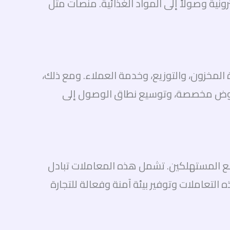
ونية وصولاً إلى المواد الغذائية. منصات مثل
رة المخزون، والتوزيع، وخدمة العملاء. ومع ذلك،
م عروض مخصصة، وتوسيع نطاق الوصول إلى
 من التعامل المباشر مع المستهلكين. تشمل هذه المعاملات تبادل
المؤسسات. تُستخدم منصات مثل Alibaba و Global Sources لتسهيل هذه التعاملات وتوفير بيئة آمنة وفعالة للتجارة