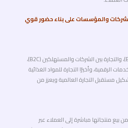
لشركات والمؤسسات على بناء حضور قوي
تشمل مجالات التجارة الإلكترونية الرئيسية: البيع بالتجزئة عبر الإنترنت (E-Retail)، والتجارة بين الشركات (B2B)، والتجارة بين الشركات والمستهلكين (B2C)،
 والتجارة للأعمال الصغيرة والمتوسطة (SME E-Commerce)، والتجارة للخدمات الرقمية، وأخيرًا التجارة للمواد الغذائية
يل مستقبل التجارة العالمية ويعزز من
ات من بيع منتجاتها مباشرة إلى العملاء عبر