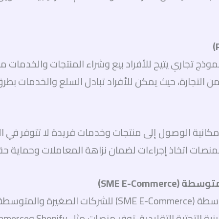
لإلكترونية من نظير إلى نظير (P2P) هي نموذج تجاري يتيح للأفراد بيع وشراء ا
حدى الفوائد الرئيسية لنموذج P2P في إمكانية الوصول إلى منتجات وخدمات فريدة
 المنصات اتخاذ إجراءات لضمان نزاهة المعاملات وحماية 
تتيح التجارة الإلكترونية للأعمال الصغيرة والمتوسطة (e