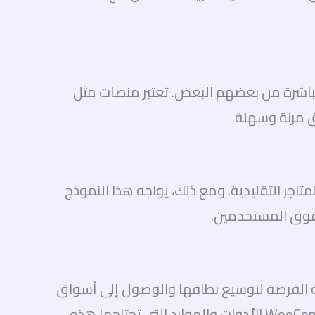
لمنتجات والخدمات مباشرة من بعضهم البعض. تعتبر منصات مثل
 لا تتوفر في المتاجر التقليدية. ومع ذلك، يواجه هذا النموذج
حقوق المستخدمين.
SME E-Commerc) للشركات الصغيرة والمتوسطة الفرصة لتوسيع نطاقها والوصول إلى أسواق
جديدة بدون الحاجة إلى استثمارات ضخمة في البنية التحتية التقليدية. توفر منصات مثل Shopify وWooCommerce الأدوات والموارد التي تحتاجها هذه