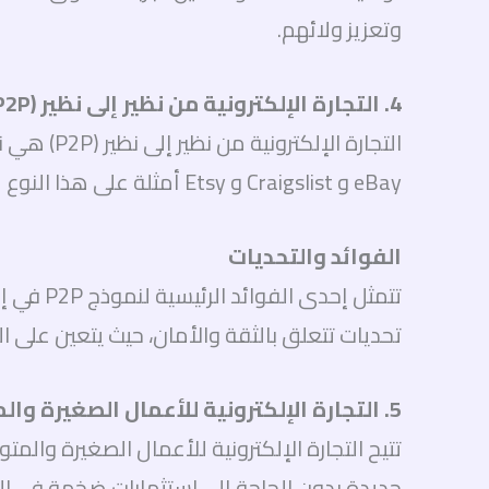
وتعزيز ولائهم.
4. التجارة الإلكترونية من نظير إلى نظير (P2P)
التجارة ا
eBay و Craigslist و Etsy أمثلة على هذا النوع من التجارة، حيث يمكن للأفراد تبادل السلع والخدمات بطرق مرنة وسهلة.
الفوائد والتحديات
تتمثل إ
تحديات تتعلق بالثقة والأمان، حيث يتعين على
5. التجارة الإلكترونية للأعمال الصغيرة والمتوسطة (SME E-Commerce)