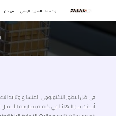
خطي
وكالة فلك للتسويق الرقمي
من نحن
لى
لمحتوى
م
في ظل التطور التكنولوجي المتسارع وتزايد الاعت
أحدثت تحولاً هائلاً في كيفية ممارسة الأعمال 
غير مسبوقة. تتنوع
مجالات التجارة الإلكتروني