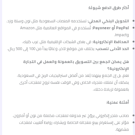
أكثر طرق الدفع شيوعًا:
التحويل البنكي المحلي:
تستخدمه المنصات السعودية مثل نون وسلة وزد.
PayPal أو Payoneer:
تُستخدم في المواقع العالمية مثل Amazon
وImpact.
المحافظ الإلكترونية:
في بعض الشبكات الإقليمية مثل عرب كليك.
الحد الأدنى للسحب:
يختلف من موقع لآخر، وغالبًا يبدأ من 100 إلى 500 ريال.
هل يمكن الجمع بين التسويق بالعمولة والعمل في التجارة
الإلكترونية؟
نعم، بل إن الجمع بينهما يُعد من أفضل استراتيجيات الربح في السعودية.
يمكنك أن تمتلك متجرك الخاص وفي الوقت نفسه تروج لمنتجات أخرى
بالعمولة لزيادة دخلك.
أمثلة عملية:
صاحب متجر إلكتروني يروّج عبر مدونته لمنتجات مكملة من نون أو أمازون.
مؤثر على إنستغرام يبيع منتجاته الخاصة ويشارك روابط أفلييت لمنتجات
مشابهة.