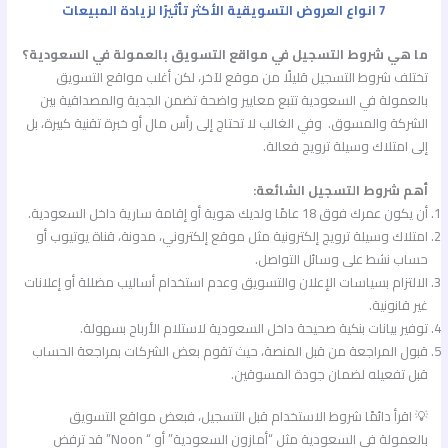
7 انواع العروض التسويقية الأكثر تأثيرًا لزيادة المبيعات
ما هي شروط التسجيل في مواقع التسويق بالعمولة في السعودية؟
تختلف شروط التسجيل قليلًا من موقع لآخر، لكن أغلب مواقع التسويق
بالعمولة في السعودية تتبع معايير واضحة تضمن الجدية والمصداقية بين
الشركة والمسوق. وفي الغالب لا تحتاج إلى رأس مال أو خبرة تقنية كبيرة، بل
إلى امتلاك وسيلة ترويج فعالة.
أهم شروط التسجيل الشائعة:
أن يكون عمرك فوق 18 عامًا ولديك هوية أو إقامة سارية داخل السعودية.
امتلاك وسيلة ترويج إلكترونية مثل موقع إلكتروني، مدونة، قناة يوتيوب أو
حساب نشط على وسائل التواصل.
الالتزام بسياسات الإعلان والتسويق وعدم استخدام أساليب مضللة أو إعلانات
غير قانونية.
توفير بيانات بنكية صحيحة داخل السعودية لاستلام الأرباح بسهولة.
قبول المراجعة من قبل المنصة، حيث تقوم بعض الشركات بمراجعة الحساب
قبل تفعيله لضمان جودة المسوقين.
💡 اقرأ دائمًا شروط الاستخدام قبل التسجيل، فبعض مواقع التسويق
بالعمولة في السعودية مثل “أمازون السعودية” أو “ Noon” قد ترفض