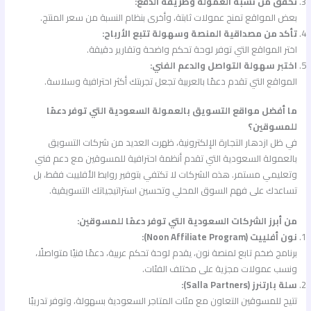
تحقق من نسبة العمولة وطريقة الدفع:
بعض المواقع تمنح عمولات ثابتة، وأخرى بنظام النسبة من سعر المنتج.
تأكد من مصداقية المنصة وسهولة تتبع الأرباح:
اختر المواقع التي توفر لوحة تحكم واضحة وتقارير دقيقة.
اختبر سهولة التواصل والدعم الفني:
المواقع التي تقدم دعمًا بالعربية تجعل تجربتك أكثر احترافية وسلاسة.
ما أفضل مواقع التسويق بالعمولة السعودية التي توفر دعمًا
للمسوقين؟
في ظل ازدهار التجارة الإلكترونية، ظهرت العديد من شركات التسويق
بالعمولة السعودية التي تقدم أنظمة احترافية للمسوقين مع دعم فني
وتعليمي مستمر. هذه الشركات لا تكتفي بتوفير روابط الأفلييت فقط، بل
تساعدك على فهم السوق المحلي وتحسين استراتيجياتك التسويقية.
من أبرز الشركات السعودية التي توفر دعمًا للمسوقين:
نون أفلييت (Noon Affiliate Program):
برنامج ضخم تابع لمنصة نون، يقدم لوحة تحكم عربية، دعمًا فنيًا متواصلًا،
ونسب عمولات مجزية على مختلف الفئات.
سلة بارتنرز (Salla Partners):
تتيح للمسوقين التعاون مع مئات المتاجر السعودية بسهولة، وتوفر تدريبًا