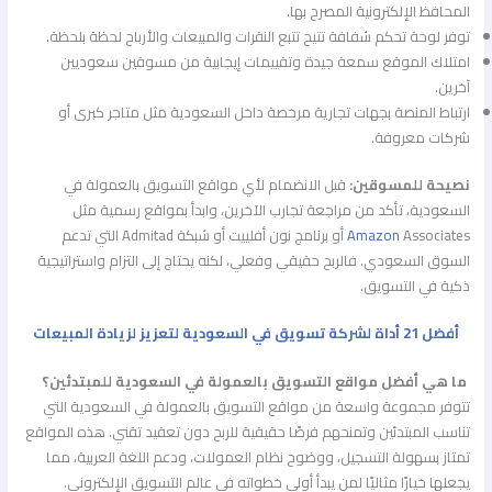
المحافظ الإلكترونية المصرح بها.
توفر لوحة تحكم شفافة تتيح تتبع النقرات والمبيعات والأرباح لحظة بلحظة.
امتلاك الموقع سمعة جيدة وتقييمات إيجابية من مسوقين سعوديين
آخرين.
ارتباط المنصة بجهات تجارية مرخصة داخل السعودية مثل متاجر كبرى أو
شركات معروفة.
نصيحة للمسوقين:
قبل الانضمام لأي مواقع التسويق بالعمولة في
السعودية، تأكد من مراجعة تجارب الآخرين، وابدأ بمواقع رسمية مثل
Amazon
Associates أو برنامج نون أفلييت أو شبكة Admitad التي تدعم
السوق السعودي. فالربح حقيقي وفعلي، لكنه يحتاج إلى التزام واستراتيجية
ذكية في التسويق.
أفضل 21 أداة لشركة تسويق في السعودية لتعزيز لزيادة المبيعات
ما هي أفضل مواقع التسويق بالعمولة في السعودية للمبتدئين؟
تتوفر مجموعة واسعة من مواقع التسويق بالعمولة في السعودية التي
تناسب المبتدئين وتمنحهم فرصًا حقيقية للربح دون تعقيد تقني. هذه المواقع
تمتاز بسهولة التسجيل، ووضوح نظام العمولات، ودعم اللغة العربية، مما
يجعلها خيارًا مثاليًا لمن يبدأ أولى خطواته في عالم التسويق الإلكتروني.