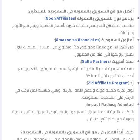
أفضل مواقع التسويق بالعمولة في السعودية للمبتدئين:
برنامج نون للتسويق بالعمولة (
Noon Affiliates
):
مناسب للمبتدئين لأنه يقدم منتجات كثيرة بأسعار تنافسية ويتيح تتبع الأرباح
بسهولة.
أمازون السعودية (
Amazon.sa Associates
):
من أشهر البرامج عالميًا وموثوق جدًا، ويحتوي على ملايين المنتجات التي
يمكن ترويجها لأي فئة من الجمهور.
سلة أفلييت (
Salla Partners
):
منصة سعودية تدعم المتاجر المحلية، وتسمح للمسوقين بالتعاون مع
أصحاب المتاجر داخل المملكة.
زد (
Zid Affiliate Program
):
توفر تجربة محلية قوية وتدعم اللغة العربية، وهي مناسبة لمن يرغب في
التركيز على العلامات السعودية.
Admitad وImpact Radius:
شبكات عالمية تدعم السوق السعودي وتوفر فرص تسويق لمتاجر عالمية
وعربية مع نظام تتبع احترافي.
كيف أبدأ العمل في مواقع التسويق بالعمولة في السعودية؟
البدء في العمل في مواقع التسويق بالعمولة في السعودية لا يحتاج إلى