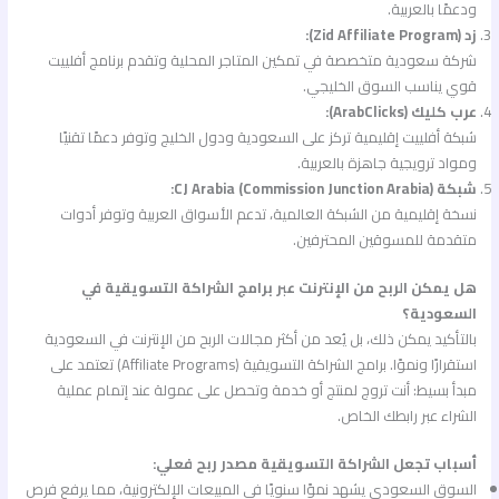
ودعمًا بالعربية.
زد (Zid Affiliate Program):
شركة سعودية متخصصة في تمكين المتاجر المحلية وتقدم برنامج أفلييت
قوي يناسب السوق الخليجي.
عرب كليك (ArabClicks):
شبكة أفلييت إقليمية تركز على السعودية ودول الخليج وتوفر دعمًا تقنيًا
ومواد ترويجية جاهزة بالعربية.
شبكة CJ Arabia (Commission Junction Arabia):
نسخة إقليمية من الشبكة العالمية، تدعم الأسواق العربية وتوفر أدوات
متقدمة للمسوقين المحترفين.
هل يمكن الربح من الإنترنت عبر برامج الشراكة التسويقية في
السعودية؟
بالتأكيد يمكن ذلك، بل يُعد من أكثر مجالات الربح من الإنترنت في السعودية
استقرارًا ونموًا. برامج الشراكة التسويقية (Affiliate Programs) تعتمد على
مبدأ بسيط: أنت تروج لمنتج أو خدمة وتحصل على عمولة عند إتمام عملية
الشراء عبر رابطك الخاص.
أسباب تجعل الشراكة التسويقية مصدر ربح فعلي:
السوق السعودي يشهد نموًا سنويًا في المبيعات الإلكترونية، مما يرفع فرص