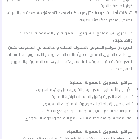
كونها منصة عالمية.
شبكات أفلييت عربية مثل عرب كليك (ArabClicks):
متخصصة في السوق
الخليجي وتوفر دعمًا فنيًا بالعربية.
ما الفرق بين مواقع التسويق بالعمولة في السعودية المحلية
والعالمية؟
الفرق بين مواقع التسويق بالعمولة المحلية والعالمية في السعودية يكمن
في طبيعة السوق المستهدف، وأساليب الدفع، ودعم اللغة، ونوعية المنتجات
المعروضة. فاختيار الموقع المناسب يعتمد على هدف المسوق والجمهور
الذي يخاطبه.
مواقع التسويق بالعمولة المحلية:
تركّز على الأسواق السعودية والخليجية مثل نون، سلة، وزد.
تدعم اللغة العربية وتقبل الحسابات البنكية المحلية.
تناسب من يروّج لمنتجات موجهة للمستهلك السعودي.
تمتاز بسرعة الدعم الفني وسهولة التواصل مع الشركات.
توفر مواد تسويقية محلية تتناسب مع الثقافة والذوق السعودي.
مواقع التسويق بالعمولة العالمية:
مثل Amazon Associates، ClickBank، ShareASale، Impact Radius.