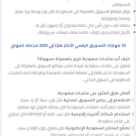
المسوقين.
توفر مواقع التسويق بالعمولة في السعودية مثل نون وسلة وزد برامج
واضحة وموثوقة.
يمكنك البدء دون رأس مال، فقط بمحتوى أو جمهور تثق به.
الأرباح تتراكم بمرور الوقت طالما هناك مبيعات عبر روابطك.
10 مهارات التسويق الرقمي الأكثر طلبًا في 2025 لنجاحك المهني
كيف أجد منتجات سعودية للربح بالعمولة بسهولة؟
للعثور على منتجات سعودية مربحة ضمن مواقع التسويق بالعمولة في
السعودية، تحتاج فقط إلى معرفة المنصات الصحيحة وطريقة اختيار المنتجات
المطلوبة في السوق المحلي.
أفضل طرق العثور على منتجات سعودية:
الانضمام إلى برامج التسويق المحلية
مثل نون، سلة، أو زد. هذه
المنصات تضم آلاف المنتجات السعودية التي يمكنك الترويج لها مباشرة.
استخدام شبكات أفلييت إقليمية
مثل عرب كليك أو Admitad التي تحتوي
على متاجر سعودية.
تصفّح المتاجر السعودية الإلكترونية
مثل نمشي، نون، قولدن سنت،
وابحث عن قسم “الشركاء أو المسوقين بالعمولة”.