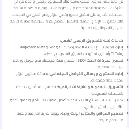
في عالم يتغير بسرعة، أصبحت شركة فلك للتسويق الرقمي واحدة من أبرز
الشركات السعودية المتخصصة في ابتكار حلول تسويقية متكاملة تساعد
العلامات التجارية على تحقيق حضور رقمي مؤثر ونمو فعلي في المبيعات.
فلك تجمع بين الإبداع، التقنية، والتحليل لتقديم تجربة تسويقية عصرية قائمة
على البيانات والتجربة المحلية.
خدمات فلك للتسويق الرقمي تشمل:
إدارة الحملات الإعلانية المدفوعة:
عبر Google وMeta وSnapchat
وTikTok بأساليب تستهدف السوق السعودي بذكاء.
تحسين محركات البحث (SEO):
لضمان تصدّر موقعك نتائج جوجل وزيادة
الزيارات العضوية.
إدارة المحتوى ووسائل التواصل الاجتماعي:
بصياغة محتوى مؤثر
يتحدث بلغة جمهورك.
التسويق بالعمولة والشراكات الرقمية:
تصميم برامج أفلييت خاصة
بالعلامات السعودية.
تحليل البيانات وتتبّع الأداء:
لتحديد أفضل قنوات الاستثمار وتحقيق أقصى
عائد على الإنفاق الإعلاني.
تصميم المواقع والمتاجر الإلكترونية:
بهوية بصرية احترافية وتجربة
مستخدم مريحة.