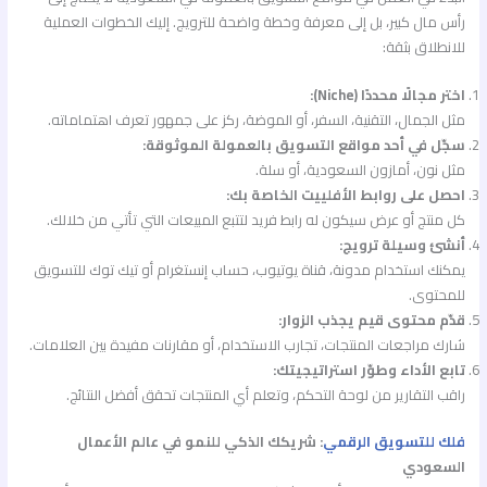
رأس مال كبير، بل إلى معرفة وخطة واضحة للترويج. إليك الخطوات العملية
للانطلاق بثقة:
اختر مجالًا محددًا (Niche):
مثل الجمال، التقنية، السفر، أو الموضة، ركز على جمهور تعرف اهتماماته.
سجّل في أحد مواقع التسويق بالعمولة الموثوقة:
مثل نون، أمازون السعودية، أو سلة.
احصل على روابط الأفلييت الخاصة بك:
كل منتج أو عرض سيكون له رابط فريد لتتبع المبيعات التي تأتي من خلالك.
أنشئ وسيلة ترويج:
يمكنك استخدام مدونة، قناة يوتيوب، حساب إنستغرام أو تيك توك للتسويق
للمحتوى.
قدّم محتوى قيم يجذب الزوار:
شارك مراجعات المنتجات، تجارب الاستخدام، أو مقارنات مفيدة بين العلامات.
تابع الأداء وطوّر استراتيجيتك:
راقب التقارير من لوحة التحكم، وتعلم أي المنتجات تحقق أفضل النتائج.
فلك للتسويق الرقمي
: شريكك الذكي للنمو في عالم الأعمال
السعودي