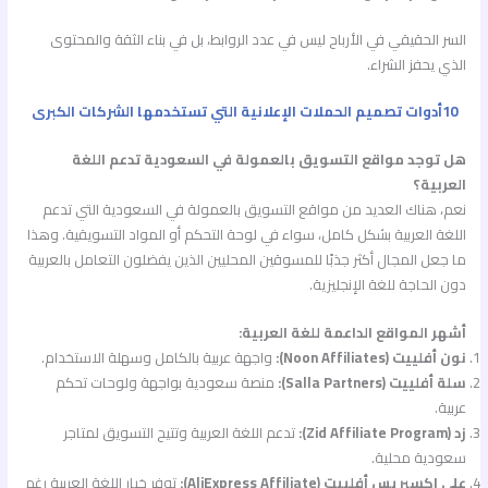
السر الحقيقي في الأرباح ليس في عدد الروابط، بل في بناء الثقة والمحتوى
الذي يحفز الشراء.
10أدوات تصميم الحملات الإعلانية التي تستخدمها الشركات الكبرى
هل توجد مواقع التسويق بالعمولة في السعودية تدعم اللغة
العربية؟
نعم، هناك العديد من مواقع التسويق بالعمولة في السعودية التي تدعم
اللغة العربية بشكل كامل، سواء في لوحة التحكم أو المواد التسويقية. وهذا
ما جعل المجال أكثر جذبًا للمسوقين المحليين الذين يفضلون التعامل بالعربية
دون الحاجة للغة الإنجليزية.
أشهر المواقع الداعمة للغة العربية:
نون أفلييت (Noon Affiliates):
واجهة عربية بالكامل وسهلة الاستخدام.
سلة أفلييت (Salla Partners):
منصة سعودية بواجهة ولوحات تحكم
عربية.
زد (Zid Affiliate Program):
تدعم اللغة العربية وتتيح التسويق لمتاجر
سعودية محلية.
علي إكسبريس أفلييت (AliExpress Affiliate):
توفر خيار اللغة العربية رغم