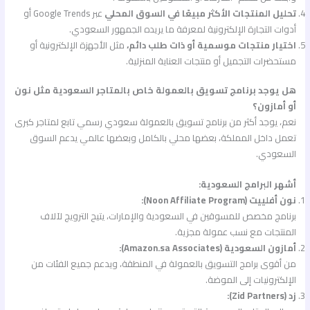
تحليل المنتجات الأكثر مبيعًا في السوق المحلي
عبر Google Trends أو
أدوات التجارة الإلكترونية لمعرفة ما يريده الجمهور السعودي.
اختيار منتجات موسمية أو ذات طلب دائم،
مثل الأجهزة الإلكترونية أو
مستحضرات التجميل أو منتجات العناية المنزلية.
هل يوجد برنامج تسويق بالعمولة خاص بالمتاجر السعودية مثل نون
أو أمازون؟
نعم، يوجد أكثر من برنامج تسويق بالعمولة سعودي رسمي تابع لمتاجر كبرى
تعمل داخل المملكة، بعضها محلي بالكامل وبعضها عالمي يدعم السوق
السعودي.
أشهر البرامج السعودية:
نون أفلييت (Noon Affiliate Program):
برنامج مخصص للمسوقين في السعودية والإمارات، يتيح الترويج لآلاف
المنتجات مع نسب عمولة مجزية.
أمازون السعودية (Amazon.sa Associates):
من أقوى برامج التسويق بالعمولة في المنطقة، ويدعم جميع الفئات من
الإلكترونيات إلى الموضة.
زد (Zid Partners):