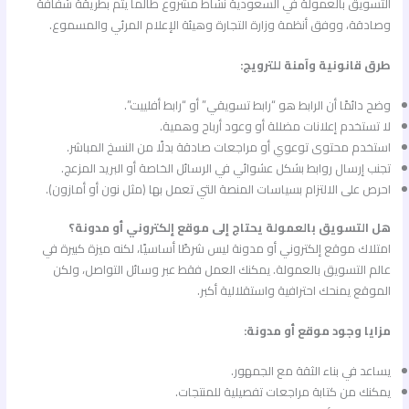
التسويق بالعمولة في السعودية نشاط مشروع طالما يتم بطريقة شفافة
وصادقة، ووفق أنظمة وزارة التجارة وهيئة الإعلام المرئي والمسموع.
طرق قانونية وآمنة للترويج:
وضح دائمًا أن الرابط هو “رابط تسويقي” أو “رابط أفلييت”.
لا تستخدم إعلانات مضللة أو وعود أرباح وهمية.
استخدم محتوى توعوي أو مراجعات صادقة بدلًا من النسخ المباشر.
تجنب إرسال روابط بشكل عشوائي في الرسائل الخاصة أو البريد المزعج.
احرص على الالتزام بسياسات المنصة التي تعمل بها (مثل نون أو أمازون).
هل التسويق بالعمولة يحتاج إلى موقع إلكتروني أو مدونة؟
امتلاك موقع إلكتروني أو مدونة ليس شرطًا أساسيًا، لكنه ميزة كبيرة في
عالم التسويق بالعمولة. يمكنك العمل فقط عبر وسائل التواصل، ولكن
الموقع يمنحك احترافية واستقلالية أكبر.
مزايا وجود موقع أو مدونة:
يساعد في بناء الثقة مع الجمهور.
يمكنك من كتابة مراجعات تفصيلية للمنتجات.