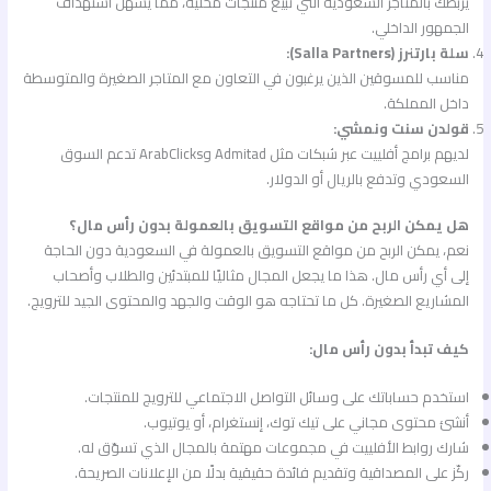
يربطك بالمتاجر السعودية التي تبيع منتجات محلية، مما يسهل استهداف
الجمهور الداخلي.
سلة بارتنرز (Salla Partners):
مناسب للمسوقين الذين يرغبون في التعاون مع المتاجر الصغيرة والمتوسطة
داخل المملكة.
قولدن سنت ونمشي:
لديهم برامج أفلييت عبر شبكات مثل Admitad وArabClicks تدعم السوق
السعودي وتدفع بالريال أو الدولار.
هل يمكن الربح من مواقع التسويق بالعمولة بدون رأس مال؟
نعم، يمكن الربح من مواقع التسويق بالعمولة في السعودية دون الحاجة
إلى أي رأس مال. هذا ما يجعل المجال مثاليًا للمبتدئين والطلاب وأصحاب
المشاريع الصغيرة. كل ما تحتاجه هو الوقت والجهد والمحتوى الجيد للترويج.
كيف تبدأ بدون رأس مال:
استخدم حساباتك على وسائل التواصل الاجتماعي للترويج للمنتجات.
أنشئ محتوى مجاني على تيك توك، إنستغرام، أو يوتيوب.
شارك روابط الأفلييت في مجموعات مهتمة بالمجال الذي تسوّق له.
ركّز على المصداقية وتقديم فائدة حقيقية بدلًا من الإعلانات الصريحة.