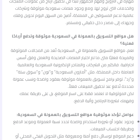
مهارة في الترويج وفهم الجمهور لتبدأ في تحقيق أرباح من عمولات المنتجات
والخدمات التي تروج لها. ومع وجود منصات سعودية موثوقة وشركات
عالمية تدعم المسوقين في المملكة، أصبح من السهل اليوم تحويل وقتك
وجهدك إلى مصدر دخل حقيقي ومستمر.
هل مواقع التسويق بالعمولة في السعودية موثوقة وتدفع أرباحًا
فعلية؟
نعم، مواقع التسويق بالعمولة في السعودية تُعد من المجالات الموثوقة
والمربحة فعليًا متى ما تم اختيار المنصات الصحيحة والعمل وفق أسس
احترافية. فالكثير من الشركات والمتاجر الإلكترونية السعودية والعالمية
العاملة داخل المملكة، مثل “أمازون السعودية” و“نون” و“سوق سلة”
و“زد”، توفر برامج تسويق بالعمولة موثوقة بعقود واضحة ونسب عمولة
محددة تُدفع عند تحقيق المبيعات فعلاً.
لكن الموثوقية لا تعتمد فقط على اسم الموقع، بل على طريقة عملك
وفهمك لشروط البرنامج وآلية الدفع.
عوامل تؤكد موثوقية مواقع التسويق بالعمولة في السعودية:
وجود عقود أو شروط استخدام واضحة تحدد نسبة العمولة وموعد الدفع
وطريقة احتساب المبيعات.
دعم الموقع لوسائل دفع آمنة ومعروفة مثل التحويل البنكي المحلي أو