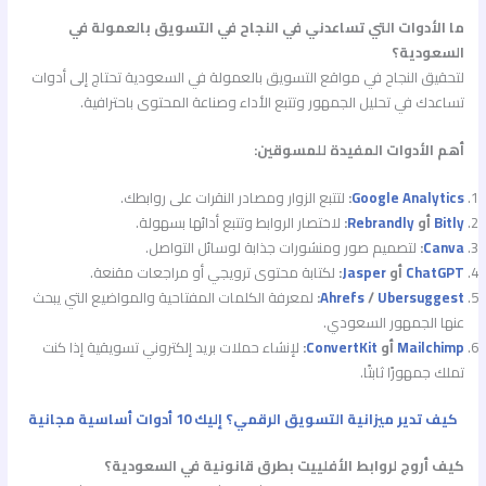
ما الأدوات التي تساعدني في النجاح في التسويق بالعمولة في
السعودية؟
لتحقيق النجاح في مواقع التسويق بالعمولة في السعودية تحتاج إلى أدوات
تساعدك في تحليل الجمهور وتتبع الأداء وصناعة المحتوى باحترافية.
أهم الأدوات المفيدة للمسوقين:
Google Analytics
:
لتتبع الزوار ومصادر النقرات على روابطك.
Bitly
أو
Rebrandly
:
لاختصار الروابط وتتبع أدائها بسهولة.
Canva
:
لتصميم صور ومنشورات جذابة لوسائل التواصل.
ChatGPT
أو
Jasper
:
لكتابة محتوى ترويجي أو مراجعات مقنعة.
Ubersuggest
/
Ahrefs
:
لمعرفة الكلمات المفتاحية والمواضيع التي يبحث
عنها الجمهور السعودي.
Mailchimp
أو
ConvertKit
:
لإنشاء حملات بريد إلكتروني تسويقية إذا كنت
تملك جمهورًا ثابتًا.
كيف تدير ميزانية التسويق الرقمي؟ إليك 10 أدوات أساسية مجانية
كيف أروج لروابط الأفلييت بطرق قانونية في السعودية؟