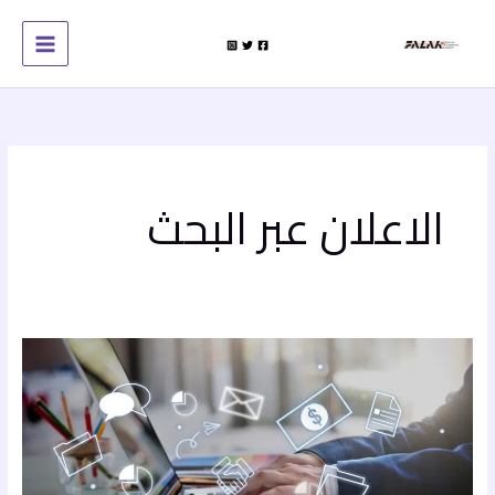
خطي
لى
لمحتوى
الاعلان عبر البحث
أفضل
الممارسات
في
التسويق
الرقمي
والالكتروني