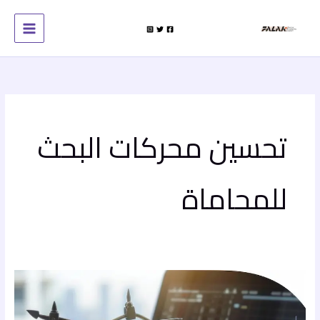
خطي
لى
لمحتوى
تحسين محركات البحث
للمحاماة
تحسين
محركات
البحث