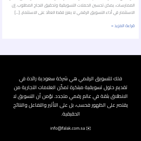
الممارسات، يمكن تحسين الحملات التسويقية وتحقيق النجاح المطلوب. إن
الاستثمار في أداء التسويق الرقمي لا يعزز فقط العائد على الاستثمار، […]
قراءة المزيد »
فلك للتسويق الرقمي هي شركة سعودية رائدة في
تقديم حلول تسويقية مبتكرة تمكّن العلامات التجارية من
الانطلاق بثقة في عالم رقمي متجدد. نؤمن أن التسويق لا
يقتصر على الظهور فحسب، بل على التأثير والتفاعل والنتائج
الحقيقية.
✉️ info@falak.com.sa