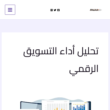
خطي
لى
لمحتوى
تحليل أداء التسويق
الرقمي
7
مقاييس
تحليل