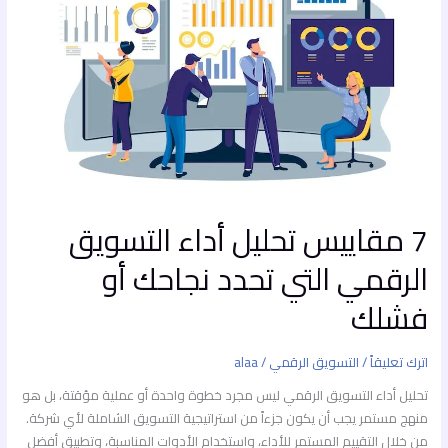
أداء
التسويق
الرقمي
التي
تحدد
نجاحك
أو
فشلك
7 مقاييس تحليل أداء التسويق
الرقمي التي تحدد نجاحك أو
فشلك
اترك تعليقاً
/
التسويق الرقمي
/
alaa
تحليل أداء التسويق الرقمي ليس مجرد خطوة واحدة أو عملية مؤقتة، بل هو
منهج مستمر يجب أن يكون جزءاً من استراتيجية التسويق الشاملة لأي شركة.
من خلال التقييم المستمر للأداء، واستخدام الأدوات المناسبة، وتطبيق أفضل