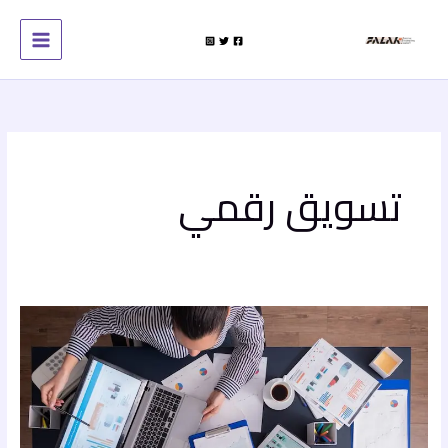
خطي
لى
لمحتوى
تسويق رقمي
تسويق
رقمي
أم
تقليدي؟
الفرق
وأيهم