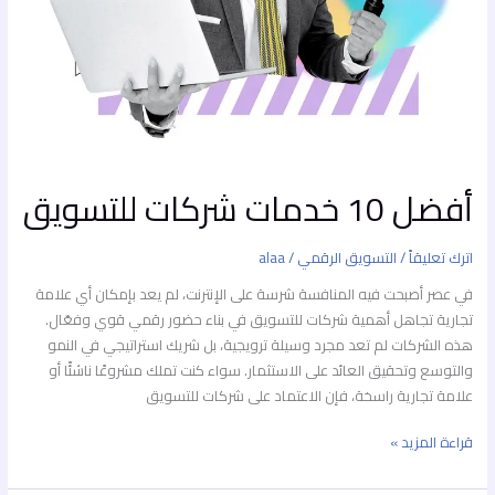
أفضل 10 خدمات شركات للتسويق
اترك تعليقاً
/
التسويق الرقمي
/
alaa
في عصر أصبحت فيه المنافسة شرسة على الإنترنت، لم يعد بإمكان أي علامة
تجارية تجاهل أهمية شركات للتسويق في بناء حضور رقمي قوي وفعّال.
هذه الشركات لم تعد مجرد وسيلة ترويجية، بل شريك استراتيجي في النمو
والتوسع وتحقيق العائد على الاستثمار. سواء كنت تملك مشروعًا ناشئًا أو
علامة تجارية راسخة، فإن الاعتماد على شركات للتسويق
قراءة المزيد »