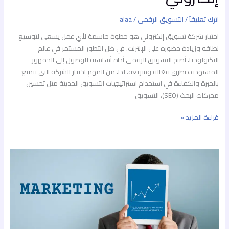
اترك تعليقاً
/
التسويق الرقمي
/
alaa
اختيار شركة تسويق إلكتروني هو خطوة حاسمة لأي عمل يسعى لتوسيع
نطاقه وزيادة حضوره على الإنترنت. في ظل التطور المستمر في عالم
التكنولوجيا، أصبح التسويق الرقمي أداة أساسية للوصول إلى الجمهور
المستهدف بطرق فعّالة وسريعة. لذا، من المهم اختيار الشركة التي تتمتع
بالخبرة والكفاءة في استخدام استراتيجيات التسويق الحديثة مثل تحسين
محركات البحث (SEO)، التسويق
قراءة المزيد »
كيفية
اختيار
أفضل
متخصص
تسويق
الكتروني
2025؟