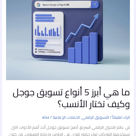
جوجل
وكيف
تختار
الأنسب؟
ما هي أبرز 5 أنواع تسويق جوجل
وكيف تختار الأنسب؟
اترك تعليقاً
/
التسويق الرقمي
,
الحملات الإعلانية
/
alaa
في عالم التحول الرقمي السريع، أصبح تسويق جوجل أحد أهم الأدوات التي
تستخدمها الشركات لبناء حضور قوي على الإنترنت وزيادة المبيعات. من خلال