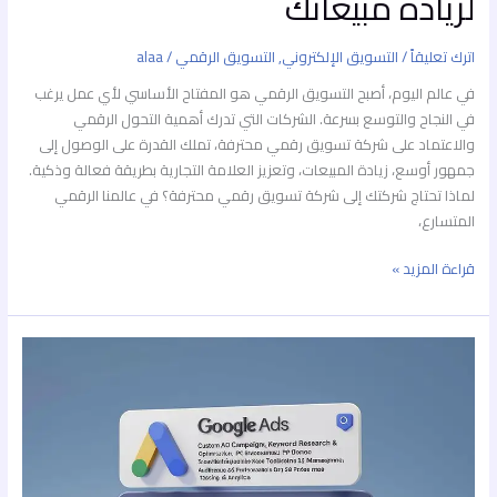
لزيادة مبيعاتك
اترك تعليقاً
/
التسويق الإلكتروني
,
التسويق الرقمي
/
alaa
في عالم اليوم، أصبح التسويق الرقمي هو المفتاح الأساسي لأي عمل يرغب
في النجاح والتوسع بسرعة. الشركات التي تدرك أهمية التحول الرقمي
والاعتماد على شركة تسويق رقمي محترفة، تملك القدرة على الوصول إلى
جمهور أوسع، زيادة المبيعات، وتعزيز العلامة التجارية بطريقة فعالة وذكية.
لماذا تحتاج شركتك إلى شركة تسويق رقمي محترفة؟ في عالمنا الرقمي
المتسارع،
قراءة المزيد »
ما
هي
أبرز
5
أنواع
تسويق